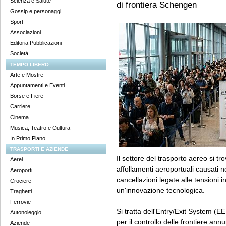
Scienza e Salute
di frontiera Schengen
Gossip e personaggi
Sport
Associazioni
Editoria Pubblicazioni
Società
TEMPO LIBERO
Arte e Mostre
Appuntamenti e Eventi
Borse e Fiere
Carriere
Cinema
Musica, Teatro e Cultura
In Primo Piano
TRASPORTI E AZIENDE
Il settore del trasporto aereo si tr
Aerei
affollamenti aeroportuali causati 
Aeroporti
cancellazioni legate alle tensioni 
Crociere
un'innovazione tecnologica.
Traghetti
Ferrovie
Si tratta dell'Entry/Exit System (EE
Autonoleggio
per il controllo delle frontiere annu
Aziende