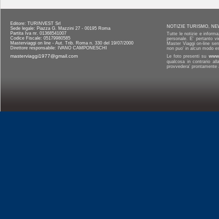
Editore: TURINVEST Srl
NOTIZIE TURISMO, NE
Sede legale: Piazza G. Mazzini 27 - 00195 Roma
Partita Iva nr. 01368541007
Tutte le notizie e informa
Codice Fiscale: 05179980585
personale. E' pertanto vi
Masterviaggi on line - Aut. Trib. Roma n. 330 del 19/07/2000
Master Viaggi on-line senz
Direttore responsabile: IVANO CAMPONESCHI
non puo' in alcun modo es
masterviaggi1977@gmail.com
Le foto presenti su
www.
qualcosa in contrario al
provvedera' prontamente a