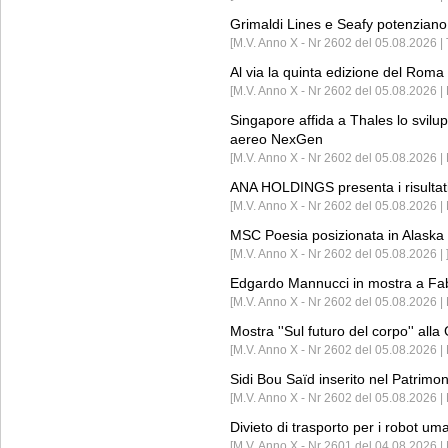
Grimaldi Lines e Seafy potenziano 
[M.V. Anno X - Nr 2602 del 05.08.2026 | 
Al via la quinta edizione del Roma 
[M.V. Anno X - Nr 2602 del 05.08.2026 | 
Singapore affida a Thales lo svilup
aereo NexGen
[M.V. Anno X - Nr 2602 del 05.08.2026 
ANA HOLDINGS presenta i risultati 
[M.V. Anno X - Nr 2602 del 05.08.2026 
MSC Poesia posizionata in Alaska 
[M.V. Anno X - Nr 2602 del 05.08.2026 | 
Edgardo Mannucci in mostra a Fab
[M.V. Anno X - Nr 2602 del 05.08.2026 | 
Mostra ''Sul futuro del corpo'' all
[M.V. Anno X - Nr 2602 del 05.08.2026 
Sidi Bou Saïd inserito nel Patri
[M.V. Anno X - Nr 2602 del 05.08.2026 
Divieto di trasporto per i robot um
[M.V. Anno X - Nr 2601 del 04.08.2026 