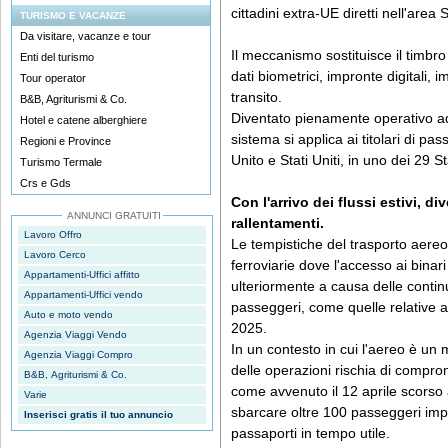
cittadini extra-UE diretti nell'are
TURISMO E VACANZE
Da visitare, vacanze e tour
Il meccanismo sostituisce il timb
Enti del turismo
dati biometrici, impronte digitali, 
Tour operator
transito.
B&B, Agriturismi & Co.
Diventato pienamente operativo ad 
Hotel e catene alberghiere
sistema si applica ai titolari di pa
Regioni e Province
Unito e Stati Uniti, in uno dei 29
Turismo Termale
Crs e Gds
Con l'arrivo dei flussi estivi, di
ANNUNCI GRATUITI
rallentamenti.
Lavoro Offro
Le tempistiche del trasporto aereo,
Lavoro Cerco
ferroviarie dove l'accesso ai bina
Appartamenti-Uffici affitto
ulteriormente a causa delle continu
Appartamenti-Uffici vendo
passeggeri, come quelle relative ai 
Auto e moto vendo
2025.
Agenzia Viaggi Vendo
In un contesto in cui l'aereo è un
Agenzia Viaggi Compro
delle operazioni rischia di compro
B&B, Agriturismi & Co.
come avvenuto il 12 aprile scorso
Varie
sbarcare oltre 100 passeggeri impos
Inserisci gratis il tuo annuncio
passaporti in tempo utile.