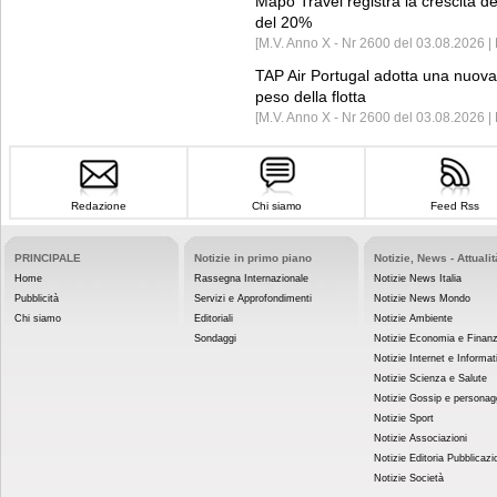
Mapo Travel registra la crescita d
del 20%
[M.V. Anno X - Nr 2600 del 03.08.2026 | 
TAP Air Portugal adotta una nuova t
peso della flotta
[M.V. Anno X - Nr 2600 del 03.08.2026 
Redazione
Chi siamo
Feed Rss
PRINCIPALE
Notizie in primo piano
Notizie, News - Attualit
Home
Rassegna Internazionale
Notizie News Italia
Pubblicità
Servizi e Approfondimenti
Notizie News Mondo
Chi siamo
Editoriali
Notizie Ambiente
Sondaggi
Notizie Economia e Finan
Notizie Internet e Informat
Notizie Scienza e Salute
Notizie Gossip e personag
Notizie Sport
Notizie Associazioni
Notizie Editoria Pubblicazi
Notizie Società