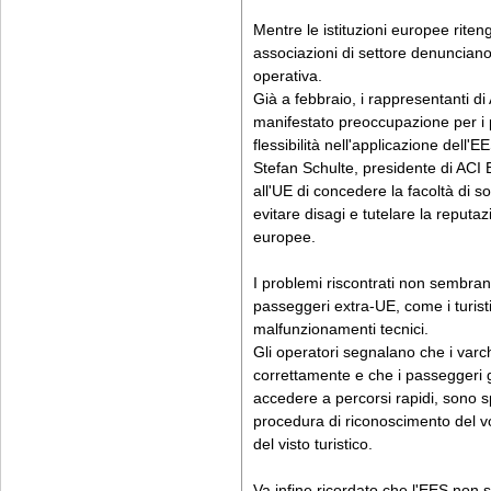
Mentre le istituzioni europee riten
associazioni di settore denunciano 
operativa.
Già a febbraio, i rappresentanti 
manifestato preoccupazione per i po
flessibilità nell'applicazione dell'E
Stefan Schulte, presidente di AC
all'UE di concedere la facoltà di
evitare disagi e tutelare la reputaz
europee.
I problemi riscontrati non sembran
passeggeri extra-UE, come i turist
malfunzionamenti tecnici.
Gli operatori segnalano che i var
correttamente e che i passeggeri gi
accedere a percorsi rapidi, sono sp
procedura di riconoscimento del volt
del visto turistico.
Va infine ricordato che l'EES non si