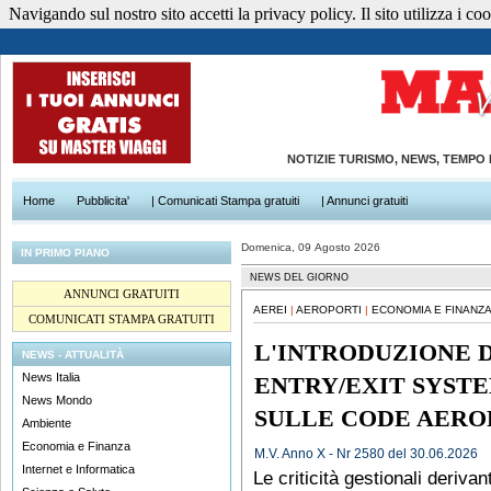
Navigando sul nostro sito accetti la privacy policy. Il sito utilizza i cook
NOTIZIE TURISMO, NEWS, TEMPO
Home
Pubblicita'
| Comunicati Stampa gratuiti
| Annunci gratuiti
Domenica, 09 Agosto 2026
IN PRIMO PIANO
NEWS DEL GIORNO
ANNUNCI GRATUITI
AEREI
|
AEROPORTI
|
ECONOMIA E FINANZA
COMUNICATI STAMPA GRATUITI
L'INTRODUZIONE 
NEWS - ATTUALITÀ
News Italia
ENTRY/EXIT SYSTE
News Mondo
SULLE CODE AERO
Ambiente
Economia e Finanza
M.V. Anno X - Nr 2580 del 30.06.2026
Internet e Informatica
Le criticità gestionali derivan