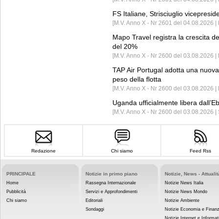
FS Italiane, Strisciuglio vicepresi
[M.V. Anno X - Nr 2601 del 04.08.2026 | 
Mapo Travel registra la crescita d
del 20%
[M.V. Anno X - Nr 2600 del 03.08.2026 | 
TAP Air Portugal adotta una nuova t
peso della flotta
[M.V. Anno X - Nr 2600 del 03.08.2026 
Uganda ufficialmente libera dall’Eb
[M.V. Anno X - Nr 2600 del 03.08.2026 |
Redazione
Chi siamo
Feed Rss
PRINCIPALE
Notizie in primo piano
Notizie, News - Attualit
Home
Rassegna Internazionale
Notizie News Italia
Pubblicità
Servizi e Approfondimenti
Notizie News Mondo
Chi siamo
Editoriali
Notizie Ambiente
Sondaggi
Notizie Economia e Finan
Notizie Internet e Informat