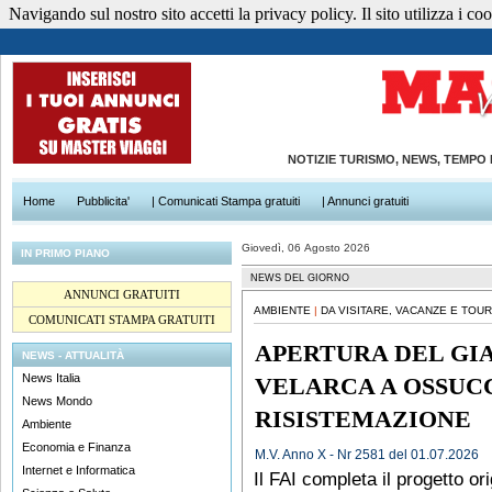
Navigando sul nostro sito accetti la privacy policy. Il sito utilizza i cook
NOTIZIE TURISMO, NEWS, TEMPO
Home
Pubblicita'
| Comunicati Stampa gratuiti
| Annunci gratuiti
Giovedì, 06 Agosto 2026
IN PRIMO PIANO
NEWS DEL GIORNO
ANNUNCI GRATUITI
AMBIENTE
|
DA VISITARE, VACANZE E TOUR
COMUNICATI STAMPA GRATUITI
APERTURA DEL GI
NEWS - ATTUALITÀ
News Italia
VELARCA A OSSUCC
News Mondo
RISISTEMAZIONE
Ambiente
Economia e Finanza
M.V. Anno X - Nr 2581 del 01.07.2026
Internet e Informatica
Il FAI completa il progetto o