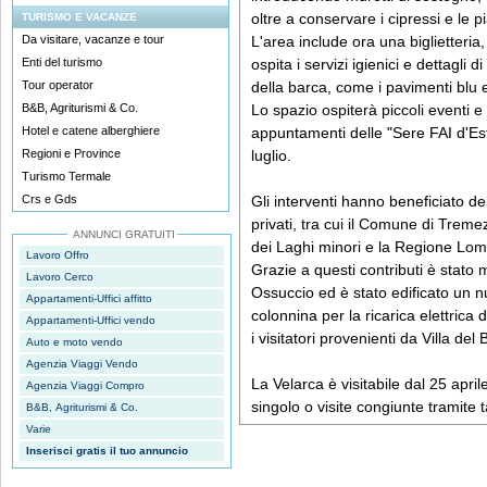
oltre a conservare i cipressi e le p
TURISMO E VACANZE
Da visitare, vacanze e tour
L'area include ora una biglietteria,
Enti del turismo
ospita i servizi igienici e dettagli d
Tour operator
della barca, come i pavimenti blu e 
B&B, Agriturismi & Co.
Lo spazio ospiterà piccoli eventi e 
Hotel e catene alberghiere
appuntamenti delle "Sere FAI d'Es
Regioni e Province
luglio.
Turismo Termale
Crs e Gds
Gli interventi hanno beneficiato de
privati, tra cui il Comune di Tremez
ANNUNCI GRATUITI
dei Laghi minori e la Regione Lom
Lavoro Offro
Grazie a questi contributi è stato 
Lavoro Cerco
Ossuccio ed è stato edificato un 
Appartamenti-Uffici affitto
colonnina per la ricarica elettrica 
Appartamenti-Uffici vendo
i visitatori provenienti da Villa del 
Auto e moto vendo
Agenzia Viaggi Vendo
La Velarca è visitabile dal 25 aprile
Agenzia Viaggi Compro
singolo o visite congiunte tramite 
B&B, Agriturismi & Co.
Varie
Inserisci gratis il tuo annuncio