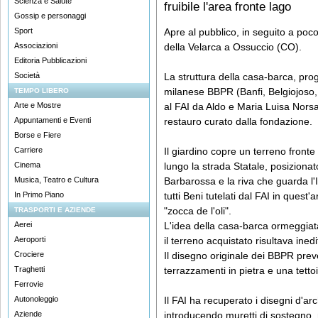
Scienza e Salute
fruibile l'area fronte lago
Gossip e personaggi
Sport
Apre al pubblico, in seguito a poco 
Associazioni
della Velarca a Ossuccio (CO).
Editoria Pubblicazioni
Società
La struttura della casa-barca, prog
milanese BBPR (Banfi, Belgiojoso,
TEMPO LIBERO
Arte e Mostre
al FAI da Aldo e Maria Luisa Norsa
Appuntamenti e Eventi
restauro curato dalla fondazione.
Borse e Fiere
Carriere
Il giardino copre un terreno fronte
Cinema
lungo la strada Statale, posizionato
Musica, Teatro e Cultura
Barbarossa e la riva che guarda l'
In Primo Piano
tutti Beni tutelati dal FAI in ques
"zocca de l'oli".
TRASPORTI E AZIENDE
Aerei
L'idea della casa-barca ormeggiat
Aeroporti
il terreno acquistato risultava inedi
Crociere
Il disegno originale dei BBPR preve
Traghetti
terrazzamenti in pietra e una tett
Ferrovie
Autonoleggio
Il FAI ha recuperato i disegni d'arc
Aziende
introducendo muretti di sostegno, n