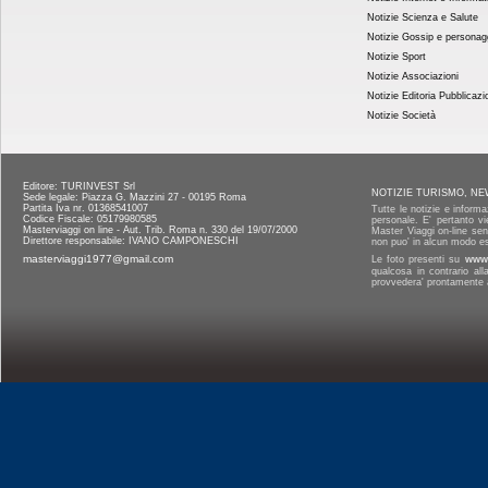
Notizie Scienza e Salute
Notizie Gossip e personag
Notizie Sport
Notizie Associazioni
Notizie Editoria Pubblicazi
Notizie Società
Editore: TURINVEST Srl
NOTIZIE TURISMO, NE
Sede legale: Piazza G. Mazzini 27 - 00195 Roma
Partita Iva nr. 01368541007
Tutte le notizie e informa
Codice Fiscale: 05179980585
personale. E' pertanto vi
Masterviaggi on line - Aut. Trib. Roma n. 330 del 19/07/2000
Master Viaggi on-line senz
Direttore responsabile: IVANO CAMPONESCHI
non puo' in alcun modo es
masterviaggi1977@gmail.com
Le foto presenti su
www.
qualcosa in contrario al
provvedera' prontamente a