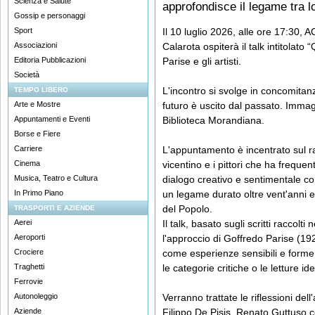
Scienza e Salute
approfondisce il legame tra lo 
Gossip e personaggi
Sport
Il 10 luglio 2026, alle ore 17:30,
Associazioni
Calarota ospiterà il talk intitolato 
Editoria Pubblicazioni
Parise e gli artisti.
Società
L'incontro si svolge in concomitanz
TEMPO LIBERO
Arte e Mostre
futuro è uscito dal passato. Immagin
Appuntamenti e Eventi
Biblioteca Morandiana.
Borse e Fiere
Carriere
L'appuntamento è incentrato sul rap
Cinema
vicentino e i pittori che ha frequen
Musica, Teatro e Cultura
dialogo creativo e sentimentale c
In Primo Piano
un legame durato oltre vent'anni e
del Popolo.
TRASPORTI E AZIENDE
Aerei
Il talk, basato sugli scritti raccolt
Aeroporti
l'approccio di Goffredo Parise (192
Crociere
come esperienze sensibili e forme
Traghetti
le categorie critiche o le letture id
Ferrovie
Autonoleggio
Verranno trattate le riflessioni de
Aziende
Filippo De Pisis, Renato Guttuso c