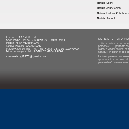
Notizie Sport
Notizie Associazioni
Notizie Editoria Pubblicazi
Notizie Società
Editore: TURINVEST Srl
NOTIZIE TURISMO, NE
Sede legale: Piazza G. Mazzini 27 - 00195 Roma
Partita Iva nr. 01368541007
Tutte le notizie e informa
Codice Fiscale: 05179980585
personale. E' pertanto vi
Masterviaggi on line - Aut. Trib. Roma n. 330 del 19/07/2000
Master Viaggi on-line senz
Direttore responsabile: IVANO CAMPONESCHI
non puo' in alcun modo es
masterviaggi1977@gmail.com
Le foto presenti su
www.
qualcosa in contrario al
provvedera' prontamente a