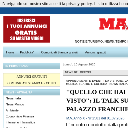
Navigando sul nostro sito accetti la privacy policy. Il sito utilizza i cook
NOTIZIE TURISMO, NEWS, TEMPO
Home
Pubblicita'
| Comunicati Stampa gratuiti
| Annunci gratuiti
Lunedì, 10 Agosto 2026
IN PRIMO PIANO
NEWS DEL GIORNO
ANNUNCI GRATUITI
APPUNTAMENTI E EVENTI
|
DA VISITARE, 
COMUNICATI STAMPA GRATUITI
MUSICA, TEATRO E CULTURA
|
NEWS ITALIA
''QUELLO CHE HAI
NEWS - ATTUALITÀ
News Italia
VISTO'': IL TALK 
News Mondo
PALAZZO FRANCHE
Ambiente
Economia e Finanza
M.V. Anno X - Nr 2581 del 01.07.2026
Internet e Informatica
L'incontro condotto dalla pro