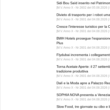
Sidi Bou Saïd inserito nel Patri
[M.V. Anno X - Nr 2602 del 05.08.2026 
Divieto di trasporto per i robot um
[M.V. Anno X - Nr 2601 del 04.08.2026 
Cresce l'interesse turistico per l
[M.V. Anno X - Nr 2601 del 04.08.2026 | 
BWH Hotels prosegue l'espansione 
Plus
[M.V. Anno X - Nr 2601 del 04.08.2026 | 
Flydubai incrementa i collegamenti
[M.V. Anno X - Nr 2601 del 04.08.2026 | 
Torna Acetaie Aperte: il 27 settem
tradizione produttiva
[M.V. Anno X - Nr 2601 del 04.08.2026 | 
Dalí e la Moda apre a Palazzo Re
[M.V. Anno X - Nr 2601 del 04.08.2026 | 
SOPHIA NOVA presenta a Venezia 
[M.V. Anno X - Nr 2601 del 04.08.2026 
Slow Food, tre giornate su cibo e b