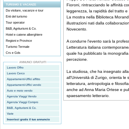
Fioroni, rintracciando le affinità com
TURISMO E VACANZE
Da visitare, vacanze e tour
leggerezza, la rapidità del tratto 
Enti del turismo
La mostra nella Biblioteca Morandi
Tour operator
illustrazioni nati dalla collaborazio
B&B, Agriturismi & Co.
Novecento.
Hotel e catene alberghiere
Regioni e Province
A condurre l'evento sarà la profess
Turismo Termale
Letteratura italiana contemporanea
Crs e Gds
quale ha pubblicato la monografia G
percezione.
ANNUNCI GRATUITI
Lavoro Offro
La studiosa, che ha insegnato alla
Lavoro Cerco
all'Università di Zurigo, orienta le 
Appartamenti-Uffici affitto
letteratura, antropologia e filoso
Appartamenti-Uffici vendo
anche ad Anna Maria Ortese e pubb
Auto e moto vendo
spaesamento letterario.
Agenzia Viaggi Vendo
Agenzia Viaggi Compro
B&B, Agriturismi & Co.
Varie
Inserisci gratis il tuo annuncio