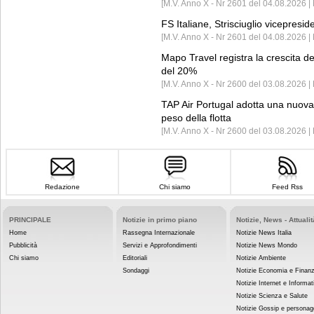
[M.V. Anno X - Nr 2601 del 04.08.2026 | 
FS Italiane, Strisciuglio vicepresi
[M.V. Anno X - Nr 2601 del 04.08.2026 | 
Mapo Travel registra la crescita d
del 20%
[M.V. Anno X - Nr 2600 del 03.08.2026 | 
TAP Air Portugal adotta una nuova t
peso della flotta
[M.V. Anno X - Nr 2600 del 03.08.2026 
Redazione
Chi siamo
Feed Rss
PRINCIPALE
Notizie in primo piano
Notizie, News - Attualit
Home
Rassegna Internazionale
Notizie News Italia
Pubblicità
Servizi e Approfondimenti
Notizie News Mondo
Chi siamo
Editoriali
Notizie Ambiente
Sondaggi
Notizie Economia e Finan
Notizie Internet e Informat
Notizie Scienza e Salute
Notizie Gossip e personag