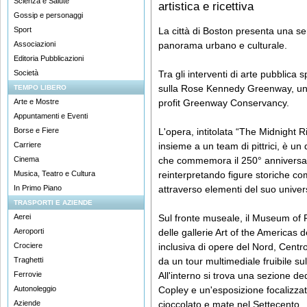
Scienza e Salute
artistica e ricettiva
Gossip e personaggi
Sport
La città di Boston presenta una ser
Associazioni
panorama urbano e culturale.
Editoria Pubblicazioni
Società
Tra gli interventi di arte pubblic
sulla Rose Kennedy Greenway, un 
TEMPO LIBERO
Arte e Mostre
profit Greenway Conservancy.
Appuntamenti e Eventi
Borse e Fiere
L'opera, intitolata “The Midnight Ri
Carriere
insieme a un team di pittrici, è un 
Cinema
che commemora il 250° anniversar
Musica, Teatro e Cultura
reinterpretando figure storiche c
In Primo Piano
attraverso elementi del suo unive
TRASPORTI E AZIENDE
Aerei
Sul fronte museale, il Museum of F
Aeroporti
delle gallerie Art of the Americas
Crociere
inclusiva di opere del Nord, Centr
Traghetti
da un tour multimediale fruibile s
Ferrovie
All'interno si trova una sezione ded
Autonoleggio
Copley e un'esposizione focalizzata 
Aziende
cioccolato e mate nel Settecento.