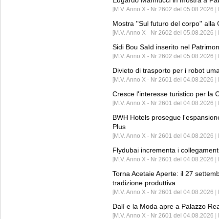
Edgardo Mannucci in mostra a Fab
[M.V. Anno X - Nr 2602 del 05.08.2026 | 
Mostra ''Sul futuro del corpo'' all
[M.V. Anno X - Nr 2602 del 05.08.2026 
Sidi Bou Saïd inserito nel Patri
[M.V. Anno X - Nr 2602 del 05.08.2026 
Divieto di trasporto per i robot um
[M.V. Anno X - Nr 2601 del 04.08.2026 
Cresce l'interesse turistico per l
[M.V. Anno X - Nr 2601 del 04.08.2026 | 
BWH Hotels prosegue l'espansione 
Plus
[M.V. Anno X - Nr 2601 del 04.08.2026 | 
Flydubai incrementa i collegamenti
[M.V. Anno X - Nr 2601 del 04.08.2026 | 
Torna Acetaie Aperte: il 27 settem
tradizione produttiva
[M.V. Anno X - Nr 2601 del 04.08.2026 | 
Dalí e la Moda apre a Palazzo Re
[M.V. Anno X - Nr 2601 del 04.08.2026 | 