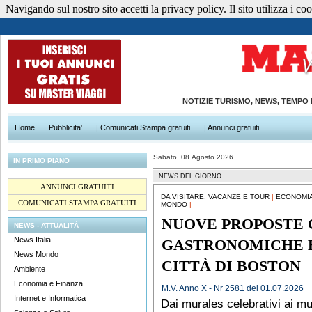
Navigando sul nostro sito accetti la privacy policy. Il sito utilizza i cook
NOTIZIE TURISMO, NEWS, TEMPO
Home
Pubblicita'
| Comunicati Stampa gratuiti
| Annunci gratuiti
Sabato, 08 Agosto 2026
IN PRIMO PIANO
NEWS DEL GIORNO
ANNUNCI GRATUITI
DA VISITARE, VACANZE E TOUR
|
ECONOMIA
COMUNICATI STAMPA GRATUITI
MONDO
|
NUOVE PROPOSTE 
NEWS - ATTUALITÀ
News Italia
GASTRONOMICHE E
News Mondo
CITTÀ DI BOSTON
Ambiente
Economia e Finanza
M.V. Anno X - Nr 2581 del 01.07.2026
Internet e Informatica
Dai murales celebrativi ai mus