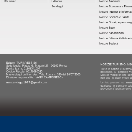
Chi siamo
Editoriali
Notizie Ambiente
Sondaggi
Notizie Economia e Finan
Notizie Internet e Informat
Notizie Scienza e Salute
Notizie Gossip e personag
Notizie Sport
Notizie Associazioni
Notizie Editoria Pubblicazi
Notizie Società
Editore: TURINVEST Srl
NOTIZIE TURISMO, NE
Sede legale: Piazza G. Mazzini 27 - 00195 Roma
Partita Iva nr. 01368541007
Tutte le notizie e informa
Codice Fiscale: 05179980585
personale. E' pertanto vi
Masterviaggi on line - Aut. Trib. Roma n. 330 del 19/07/2000
Master Viaggi on-line senz
Direttore responsabile: IVANO CAMPONESCHI
non puo' in alcun modo es
masterviaggi1977@gmail.com
Le foto presenti su
www.
qualcosa in contrario al
provvedera' prontamente a