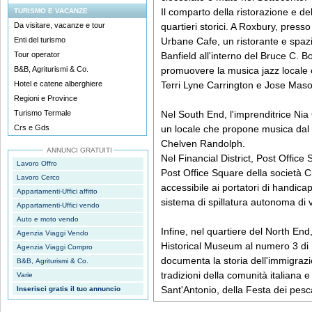
Il comparto della ristorazione e del
TURISMO E VACANZE
Da visitare, vacanze e tour
quartieri storici. A Roxbury, press
Enti del turismo
Urbane Cafe, un ristorante e spazio
Tour operator
Banfield all'interno del Bruce C. Bo
B&B, Agriturismi & Co.
promuovere la musica jazz locale 
Hotel e catene alberghiere
Terri Lyne Carrington e Jose Maso
Regioni e Province
Turismo Termale
Nel South End, l'imprenditrice Nia
Crs e Gds
un locale che propone musica dal vi
Chelven Randolph.
ANNUNCI GRATUITI
Nel Financial District, Post Office
Lavoro Offro
Post Office Square della società C
Lavoro Cerco
accessibile ai portatori di handica
Appartamenti-Uffici affitto
sistema di spillatura autonoma di v
Appartamenti-Uffici vendo
Auto e moto vendo
Infine, nel quartiere del North End
Agenzia Viaggi Vendo
Historical Museum al numero 3 di 
Agenzia Viaggi Compro
documenta la storia dell'immigrazio
B&B, Agriturismi & Co.
tradizioni della comunità italiana e 
Varie
Sant'Antonio, della Festa dei pesc
Inserisci gratis il tuo annuncio