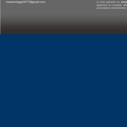
masterviaggi1977@gmail.com
Le foto presenti su
www.
qualcosa in contrario al
provvedera' prontamente a