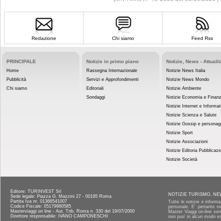
Redazione
Chi siamo
Feed Rss
PRINCIPALE
Notizie in primo piano
Notizie, News - Attualit
Home
Rassegna Internazionale
Notizie News Italia
Pubblicità
Servizi e Approfondimenti
Notizie News Mondo
Chi siamo
Editoriali
Notizie Ambiente
Sondaggi
Notizie Economia e Finan
Notizie Internet e Informat
Notizie Scienza e Salute
Notizie Gossip e personag
Notizie Sport
Notizie Associazioni
Notizie Editoria Pubblicazi
Notizie Società
Editore: TURINVEST Srl
NOTIZIE TURISMO, NE
Sede legale: Piazza G. Mazzini 27 - 00195 Roma
Partita Iva nr. 01368541007
Tutte le notizie e informa
Codice Fiscale: 05179980585
personale. E' pertanto vi
Masterviaggi on line - Aut. Trib. Roma n. 330 del 19/07/2000
Master Viaggi on-line senz
Direttore responsabile: IVANO CAMPONESCHI
non puo' in alcun modo es