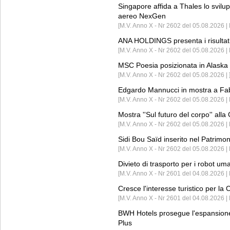
Singapore affida a Thales lo svilup
aereo NexGen
[M.V. Anno X - Nr 2602 del 05.08.2026 
ANA HOLDINGS presenta i risultati 
[M.V. Anno X - Nr 2602 del 05.08.2026 
MSC Poesia posizionata in Alaska 
[M.V. Anno X - Nr 2602 del 05.08.2026 | 
Edgardo Mannucci in mostra a Fab
[M.V. Anno X - Nr 2602 del 05.08.2026 | 
Mostra ''Sul futuro del corpo'' all
[M.V. Anno X - Nr 2602 del 05.08.2026 
Sidi Bou Saïd inserito nel Patri
[M.V. Anno X - Nr 2602 del 05.08.2026 
Divieto di trasporto per i robot um
[M.V. Anno X - Nr 2601 del 04.08.2026 
Cresce l'interesse turistico per l
[M.V. Anno X - Nr 2601 del 04.08.2026 | 
BWH Hotels prosegue l'espansione 
Plus