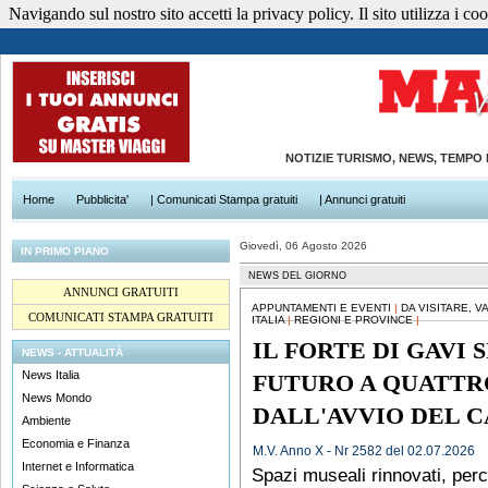
Navigando sul nostro sito accetti la privacy policy. Il sito utilizza i cook
NOTIZIE TURISMO, NEWS, TEMPO
Home
Pubblicita'
| Comunicati Stampa gratuiti
| Annunci gratuiti
Giovedì, 06 Agosto 2026
IN PRIMO PIANO
NEWS DEL GIORNO
ANNUNCI GRATUITI
APPUNTAMENTI E EVENTI
|
DA VISITARE, 
COMUNICATI STAMPA GRATUITI
ITALIA
|
REGIONI E PROVINCE
|
IL FORTE DI GAVI S
NEWS - ATTUALITÀ
News Italia
FUTURO A QUATTR
News Mondo
DALL'AVVIO DEL 
Ambiente
Economia e Finanza
M.V. Anno X - Nr 2582 del 02.07.2026
Internet e Informatica
Spazi museali rinnovati, perc