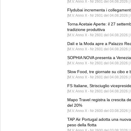
[M.V. Anno X - Nr 2601 del 04.08.2026 | 
Flydubai incrementa i collegamenti
[M.V. Anno X - Nr 2601 del 04.08.2026 | 
Torna Acetaie Aperte: il 27 settem
tradizione produttiva
[M.V. Anno X - Nr 2601 del 04.08.2026 | 
Dalí e la Moda apre a Palazzo Re
[M.V. Anno X - Nr 2601 del 04.08.2026 | 
SOPHIA NOVA presenta a Venezia 
[M.V. Anno X - Nr 2601 del 04.08.2026 
Slow Food, tre giornate su cibo e b
[M.V. Anno X - Nr 2601 del 04.08.2026 | 
FS Italiane, Strisciuglio vicepresi
[M.V. Anno X - Nr 2601 del 04.08.2026 | 
Mapo Travel registra la crescita d
del 20%
[M.V. Anno X - Nr 2600 del 03.08.2026 | 
TAP Air Portugal adotta una nuova t
peso della flotta
[M.V. Anno X - Nr 2600 del 03.08.2026 