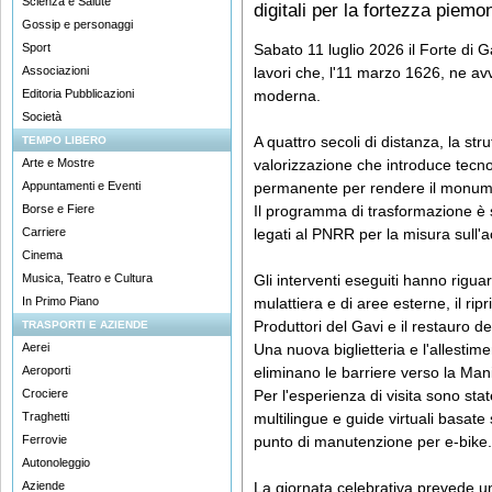
Scienza e Salute
digitali per la fortezza piemo
Gossip e personaggi
Sport
Sabato 11 luglio 2026 il Forte di Ga
Associazioni
lavori che, l'11 marzo 1626, ne av
Editoria Pubblicazioni
moderna.
Società
A quattro secoli di distanza, la st
TEMPO LIBERO
Arte e Mostre
valorizzazione che introduce tecnol
Appuntamenti e Eventi
permanente per rendere il monument
Borse e Fiere
Il programma di trasformazione è 
Carriere
legati al PNRR per la misura sull'ac
Cinema
Musica, Teatro e Cultura
Gli interventi eseguiti hanno riguar
In Primo Piano
mulattiera e di aree esterne, il ripr
Produttori del Gavi e il restauro de
TRASPORTI E AZIENDE
Aerei
Una nuova biglietteria e l'allestim
Aeroporti
eliminano le barriere verso la Ma
Crociere
Per l'esperienza di visita sono stat
Traghetti
multilingue e guide virtuali basate su
Ferrovie
punto di manutenzione per e-bike.
Autonoleggio
Aziende
La giornata celebrativa prevede un