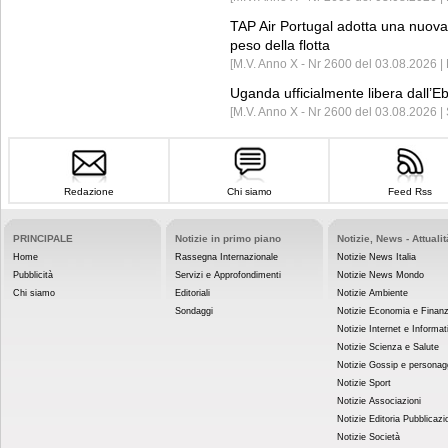
TAP Air Portugal adotta una nuova t
peso della flotta
[M.V. Anno X - Nr 2600 del 03.08.2026 
Uganda ufficialmente libera dall’Eb
[M.V. Anno X - Nr 2600 del 03.08.2026 |
Redazione
Chi siamo
Feed Rss
PRINCIPALE
Notizie in primo piano
Notizie, News - Attualit
Home
Rassegna Internazionale
Notizie News Italia
Pubblicità
Servizi e Approfondimenti
Notizie News Mondo
Chi siamo
Editoriali
Notizie Ambiente
Sondaggi
Notizie Economia e Finan
Notizie Internet e Informat
Notizie Scienza e Salute
Notizie Gossip e personag
Notizie Sport
Notizie Associazioni
Notizie Editoria Pubblicazi
Notizie Società