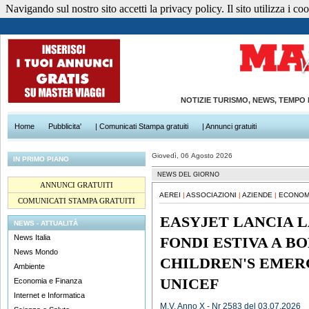
Navigando sul nostro sito accetti la privacy policy. Il sito utilizza i cook
NOTIZIE TURISMO, NEWS, TEMPO
Home
Pubblicita'
| Comunicati Stampa gratuiti
| Annunci gratuiti
Giovedì, 06 Agosto 2026
IN PRIMO PIANO
NEWS DEL GIORNO
ANNUNCI GRATUITI
AEREI
|
ASSOCIAZIONI
|
AZIENDE
|
ECONOMI
COMUNICATI STAMPA GRATUITI
EASYJET LANCIA 
NEWS - ATTUALITÀ
News Italia
FONDI ESTIVA A BO
News Mondo
CHILDREN'S EMER
Ambiente
UNICEF
Economia e Finanza
Internet e Informatica
M.V. Anno X - Nr 2583 del 03.07.2026