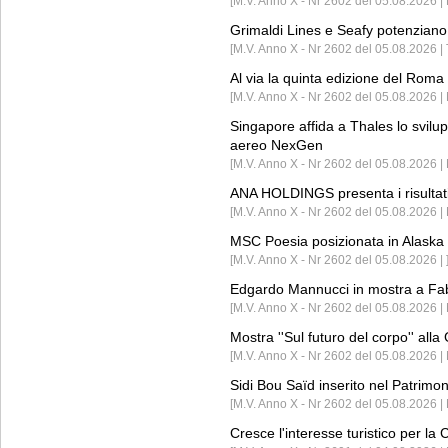
[M.V. Anno X - Nr 2602 del 05.08.2026 | 
Grimaldi Lines e Seafy potenziano 
[M.V. Anno X - Nr 2602 del 05.08.2026 | 
Al via la quinta edizione del Roma 
[M.V. Anno X - Nr 2602 del 05.08.2026 | 
Singapore affida a Thales lo svilup
aereo NexGen
[M.V. Anno X - Nr 2602 del 05.08.2026 
ANA HOLDINGS presenta i risultati 
[M.V. Anno X - Nr 2602 del 05.08.2026 
MSC Poesia posizionata in Alaska 
[M.V. Anno X - Nr 2602 del 05.08.2026 | 
Edgardo Mannucci in mostra a Fab
[M.V. Anno X - Nr 2602 del 05.08.2026 | 
Mostra ''Sul futuro del corpo'' all
[M.V. Anno X - Nr 2602 del 05.08.2026 
Sidi Bou Saïd inserito nel Patri
[M.V. Anno X - Nr 2602 del 05.08.2026 
Cresce l'interesse turistico per l