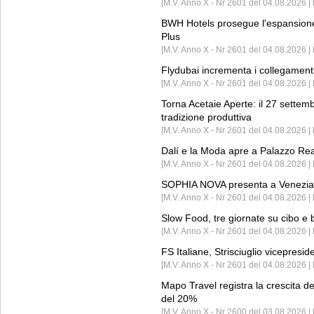
[M.V. Anno X - Nr 2601 del 04.08.2026 | 
BWH Hotels prosegue l'espansione 
Plus
[M.V. Anno X - Nr 2601 del 04.08.2026 | 
Flydubai incrementa i collegamenti
[M.V. Anno X - Nr 2601 del 04.08.2026 | 
Torna Acetaie Aperte: il 27 settem
tradizione produttiva
[M.V. Anno X - Nr 2601 del 04.08.2026 | 
Dalí e la Moda apre a Palazzo Re
[M.V. Anno X - Nr 2601 del 04.08.2026 | 
SOPHIA NOVA presenta a Venezia 
[M.V. Anno X - Nr 2601 del 04.08.2026 
Slow Food, tre giornate su cibo e b
[M.V. Anno X - Nr 2601 del 04.08.2026 | 
FS Italiane, Strisciuglio vicepresi
[M.V. Anno X - Nr 2601 del 04.08.2026 | 
Mapo Travel registra la crescita d
del 20%
[M.V. Anno X - Nr 2600 del 03.08.2026 | 