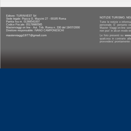
Editore: TURINVEST Srl
NOTIZIE TURISMO, NE
Sede legale: Piazza G. Mazzini 27 - 00195 Roma
Partita Iva nr. 01368541007
Tutte le notizie e informa
Codice Fiscale: 05179980585
personale. E' pertanto vi
Masterviaggi on line - Aut. Trib. Roma n. 330 del 19/07/2000
Master Viaggi on-line senz
Direttore responsabile: IVANO CAMPONESCHI
non puo' in alcun modo es
masterviaggi1977@gmail.com
Le foto presenti su
www.
qualcosa in contrario al
provvedera' prontamente a