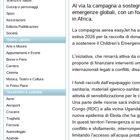
Scienza e Salute
Al via la campagna a sostegn
Gossip e personaggi
emergenze globali, con un fo
Sport
in Africa.
Associazioni
Editoria Pubblicazioni
La compagnia aerea easyJet ha an
Società
estiva 2026 per la raccolta di dona
TEMPO LIBERO
a sostenere il Children's Emerge
Arte e Mostre
Appuntamenti e Eventi
L'iniziativa, che rimarrà attiva da 
Borse e Fiere
propone di finanziare interventi uma
Carriere
internazionali legati a conflitti, di
Cinema
Musica, Teatro e Cultura
I fondi raccolti dall'equipaggio co
In Primo Piano
sanitaria, materiali igienico-sanita
TRASPORTI E AZIENDE
attività di sensibilizzazione per le
Aerei
Una parte delle risorse sarà indir
Aeroporti
Congo (RDC) e alla vicina Uganda,
Crociere
nuova epidemia di Ebola che ha già
Traghetti
In questi territori l'emergenza si 
Ferrovie
conflitto e sfollamento, interrompen
Autonoleggio
limitando l'accesso all'acqua potab
Aziende