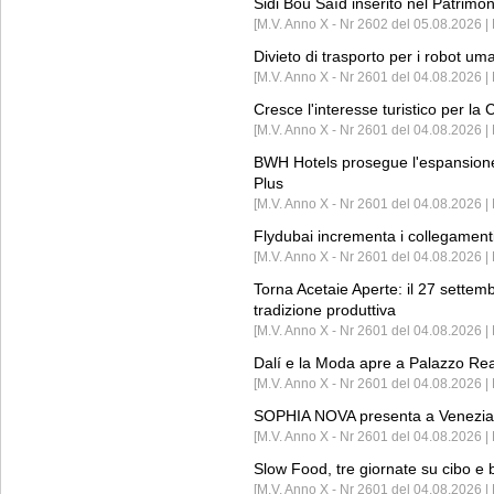
Sidi Bou Saïd inserito nel Patri
[M.V. Anno X - Nr 2602 del 05.08.2026 
Divieto di trasporto per i robot um
[M.V. Anno X - Nr 2601 del 04.08.2026 
Cresce l'interesse turistico per l
[M.V. Anno X - Nr 2601 del 04.08.2026 | 
BWH Hotels prosegue l'espansione 
Plus
[M.V. Anno X - Nr 2601 del 04.08.2026 | 
Flydubai incrementa i collegamenti
[M.V. Anno X - Nr 2601 del 04.08.2026 | 
Torna Acetaie Aperte: il 27 settem
tradizione produttiva
[M.V. Anno X - Nr 2601 del 04.08.2026 | 
Dalí e la Moda apre a Palazzo Re
[M.V. Anno X - Nr 2601 del 04.08.2026 | 
SOPHIA NOVA presenta a Venezia 
[M.V. Anno X - Nr 2601 del 04.08.2026 
Slow Food, tre giornate su cibo e b
[M.V. Anno X - Nr 2601 del 04.08.2026 | 