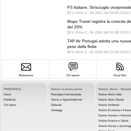
FS Italiane, Strisciuglio vicepresi
[M.V. Anno X - Nr 2601 del 04.08.2026 | 
Mapo Travel registra la crescita d
del 20%
[M.V. Anno X - Nr 2600 del 03.08.2026 | 
TAP Air Portugal adotta una nuova t
peso della flotta
[M.V. Anno X - Nr 2600 del 03.08.2026 
Redazione
Chi siamo
Feed Rss
PRINCIPALE
Notizie in primo piano
Notizie, News - Attualit
Home
Rassegna Internazionale
Notizie News Italia
Pubblicità
Servizi e Approfondimenti
Notizie News Mondo
Chi siamo
Editoriali
Notizie Ambiente
Sondaggi
Notizie Economia e Finan
Notizie Internet e Informat
Notizie Scienza e Salute
Notizie Gossip e personag