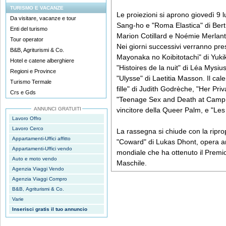
TURISMO E VACANZE
Le proiezioni si aprono giovedì 9 
Da visitare, vacanze e tour
Sang-ho e "Roma Elastica" di Ber
Enti del turismo
Marion Cotillard e Noémie Merlant
Tour operator
Nei giorni successivi verranno pre
B&B, Agriturismi & Co.
Mayonaka no Koibitotachi" di Yukik
Hotel e catene alberghiere
"Histoires de la nuit" di Léa Mysi
Regioni e Province
"Ulysse" di Laetitia Masson. Il ca
Turismo Termale
fille" di Judith Godrèche, "Her Pri
Crs e Gds
"Teenage Sex and Death at Camp
ANNUNCI GRATUITI
vincitore della Queer Palm, e "Les
Lavoro Offro
Lavoro Cerco
La rassegna si chiude con la riprop
Appartamenti-Uffici affitto
"Coward" di Lukas Dhont, opera a
Appartamenti-Uffici vendo
mondiale che ha ottenuto il Premio
Auto e moto vendo
Maschile.
Agenzia Viaggi Vendo
Agenzia Viaggi Compro
B&B, Agriturismi & Co.
Varie
Inserisci gratis il tuo annuncio