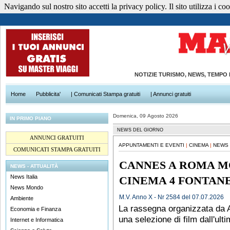
Navigando sul nostro sito accetti la privacy policy. Il sito utilizza i cook
NOTIZIE TURISMO, NEWS, TEMPO
Home
Pubblicita'
| Comunicati Stampa gratuiti
| Annunci gratuiti
Domenica, 09 Agosto 2026
IN PRIMO PIANO
NEWS DEL GIORNO
ANNUNCI GRATUITI
APPUNTAMENTI E EVENTI
|
CINEMA
|
NEWS 
COMUNICATI STAMPA GRATUITI
CANNES A ROMA M
NEWS - ATTUALITÀ
News Italia
CINEMA 4 FONTAN
News Mondo
M.V. Anno X - Nr 2584 del 07.07.2026
Ambiente
La rassegna organizzata da 
Economia e Finanza
una selezione di film dall'ult
Internet e Informatica