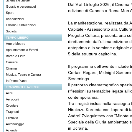
Scienza e Salute
Dal 9 al 15 luglio 2026, il Cinema
Gossip e personaggi
edizione di Cannes a Roma Mon 
Sport
Associazioni
La manifestazione, realizzata da 
Editoria Pubblicazioni
Capitale - Assessorato alla Cultur
Società
Progetto Cultura, presenta una se
TEMPO LIBERO
direttamente dall'ultima edizione d
Arte e Mostre
anteprima e in versione originale co
Appuntamenti e Eventi
5 della struttura capitolina.
Borse e Fiere
Carriere
Il programma dell'evento include ti
Cinema
Certain Regard, Midnight Screeni
Musica, Teatro e Cultura
Screenings.
In Primo Piano
Il percorso cinematografico spazia 
TRASPORTI E AZIENDE
riflessioni su tematiche legate all'id
Aerei
contemporanea.
Aeroporti
Tra i registi inclusi nella rassegna
Crociere
Hirokazu Koreeda con l'opera di f
Traghetti
Andreï Zviaguintsev con "Minotaur"
Ferrovie
Speciale della Giuria ambientato su
Autonoleggio
in Ucraina.
Aziende