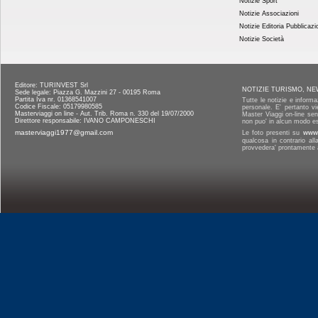
Notizie Sport
Notizie Associazioni
Notizie Editoria Pubblicazi
Notizie Società
Editore: TURINVEST Srl
NOTIZIE TURISMO, NE
Sede legale: Piazza G. Mazzini 27 - 00195 Roma
Partita Iva nr. 01368541007
Tutte le notizie e informa
Codice Fiscale: 05179980585
personale. E' pertanto vi
Masterviaggi on line - Aut. Trib. Roma n. 330 del 19/07/2000
Master Viaggi on-line senz
Direttore responsabile: IVANO CAMPONESCHI
non puo' in alcun modo es
masterviaggi1977@gmail.com
Le foto presenti su
www.
qualcosa in contrario al
provvedera' prontamente a