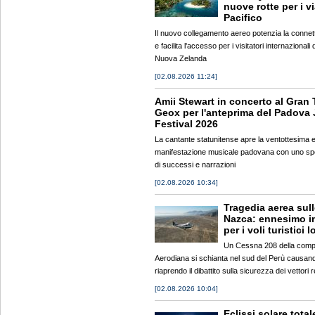
nuove rotte per i v
Pacifico
Il nuovo collegamento aereo potenzia la connett
e facilita l'accesso per i visitatori internazionali
Nuova Zelanda
[02.08.2026 11:24]
Amii Stewart in concerto al Gran 
Geox per l'anteprima del Padova 
Festival 2026
La cantante statunitense apre la ventottesima e
manifestazione musicale padovana con uno spe
di successi e narrazioni
[02.08.2026 10:34]
Tragedia aerea sull
Nazca: ennesimo i
per i voli turistici l
Un Cessna 208 della comp
Aerodiana si schianta nel sud del Perù causand
riaprendo il dibattito sulla sicurezza dei vettori r
[02.08.2026 10:04]
Eclissi solare total