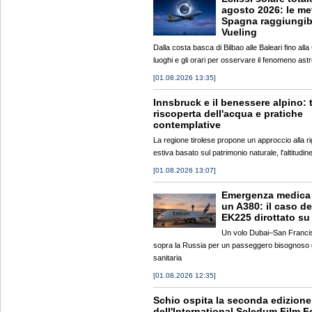
agosto 2026: le me
Spagna raggiungibi
Vueling
Dalla costa basca di Bilbao alle Baleari fino alla
luoghi e gli orari per osservare il fenomeno as
[01.08.2026 13:35]
Innsbruck e il benessere alpino: t
riscoperta dell'acqua e pratiche
contemplative
La regione tirolese propone un approccio alla r
estiva basato sul patrimonio naturale, l'altitudine 
[01.08.2026 13:07]
Emergenza medica 
un A380: il caso de
EK225 dirottato su
Un volo Dubai–San Francis
sopra la Russia per un passeggero bisognoso 
sanitaria
[01.08.2026 12:35]
Schio ospita la seconda edizione
dell'International Scledum Film F