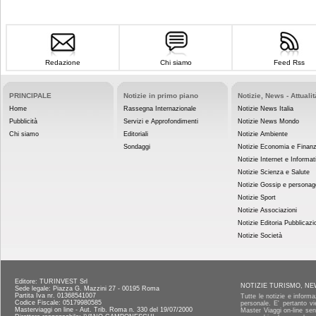
Redazione
Chi siamo
Feed Rss
PRINCIPALE
Notizie in primo piano
Notizie, News - Attualit
Home
Rassegna Internazionale
Notizie News Italia
Pubblicità
Servizi e Approfondimenti
Notizie News Mondo
Chi siamo
Editoriali
Notizie Ambiente
Sondaggi
Notizie Economia e Finan
Notizie Internet e Informat
Notizie Scienza e Salute
Notizie Gossip e personag
Notizie Sport
Notizie Associazioni
Notizie Editoria Pubblicazi
Notizie Società
Editore: TURINVEST Srl
NOTIZIE TURISMO, NE
Sede legale: Piazza G. Mazzini 27 - 00195 Roma
Partita Iva nr. 01368541007
Tutte le notizie e informa
Codice Fiscale: 05179980585
personale. E' pertanto vi
Masterviaggi on line - Aut. Trib. Roma n. 330 del 19/07/2000
Master Viaggi on-line senz