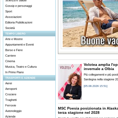
Scienza e Salute
Gossip e personaggi
Sport
Associazioni
Editoria Pubblicazioni
Società
TEMPO LIBERO
Arte e Mostre
Appuntamenti e Eventi
Borse e Fiere
Carriere
Cinema
Volotea amplia l'op
Musica, Teatro e Cultura
invernale a Olbia
In Primo Piano
Più collegamenti e più posti
TRASPORTI E AZIENDE
Sardegna nella stagione 2
Aerei
[05.08.2026 15:51]
Aeroporti
Crociere
Traghetti
Ferrovie
MSC Poesia posizionata in Alaska
Autonoleggio
terza stagione nel 2028
Aziende