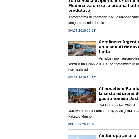
Torna Acetaie Aperte: il 27 sette
Modena valorizza la propria tradi
produttiva
Il programma dell'edizione 2026 e l'impatto sul 
enogastronomico locale
[04.08.2026 09:13]
Aerolíneas Argenti
un piano di rinnov
flotta
Ventidue nuovi aeromobili 
servizio tra il 2027 e il 2031 per potenziare le ro
internazionali
[03.08.2026 14:49]
Atmosphere Kanifu
la sesta edizione de
gastronomico Just
Dal 4 al 9 ottobre 2026 il re
Maldive propone il tema Family Style guidato da
Fabrizio Marino
[03.08.2026 14:16]
Air Europa amplia l