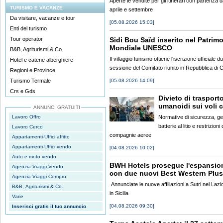
Aperte le vendite per gli itinerari con partenza d
TURISMO E VACANZE
aprile e settembre
Da visitare, vacanze e tour
[05.08.2026 15:03]
Enti del turismo
Tour operator
Sidi Bou Saïd inserito nel Patrim
Mondiale UNESCO
B&B, Agriturismi & Co.
Il villaggio tunisino ottiene l'iscrizione ufficiale 
Hotel e catene alberghiere
sessione del Comitato riunito in Repubblica di 
Regioni e Province
Turismo Termale
[05.08.2026 14:09]
Crs e Gds
Divieto di trasporto
umanoidi sui voli 
ANNUNCI GRATUITI
Lavoro Offro
Normative di sicurezza, ge
batterie al litio e restrizioni 
Lavoro Cerco
compagnie aeree
Appartamenti-Uffici affitto
Appartamenti-Uffici vendo
[04.08.2026 10:02]
Auto e moto vendo
BWH Hotels prosegue l'espansione
Agenzia Viaggi Vendo
con due nuovi Best Western Plus
Agenzia Viaggi Compro
Annunciate le nuove affiliazioni a Sutri nel Laz
B&B, Agriturismi & Co.
in Sicilia
Varie
[04.08.2026 09:30]
Inserisci gratis il tuo annuncio