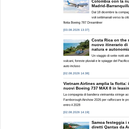
Colombia con la nu
Madrid-Barranquill
Dal 18 dicembre la compag
voli settimanali verso la ci
flotta Boeing 787 Dreamliner
[03.08.2026 13:37]
Costa Rica on the r
nuovo itinerario di
natura e autonomi
Un viaggio di sette notti at
vulcani, foreste pluviali e le spiagge del Pacifi
auto incluso
[02.08.2026 14:38]
Vietnam Airlines amplia la flotta: 
nuovi Boeing 737 MAX 8 in leasi
La compagnia di bandiera vietnamita stringe ac
Farnborough Airshow 2026 per rafforzare le pro
entro il 2028
[02.08.2026 14:19]
Samoa festeggia i 
diretti Qantas da 