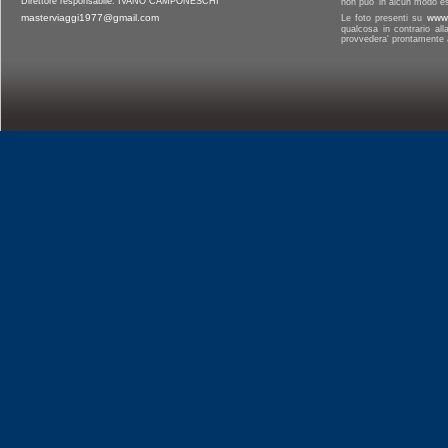
Direttore responsabile: IVANO CAMPONESCHI
non puo' in alcun modo es
masterviaggi1977@gmail.com
Le foto presenti su
www.
qualcosa in contrario al
provvedera' prontamente a