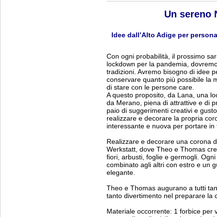
Un sereno 
Idee dall’Alto Adige per persona
Con ogni probabilità, il prossimo sa
lockdown per la pandemia, dovremo 
tradizioni. Avremo bisogno di idee p
conservare quanto più possibile la 
di stare con le persone care.
A questo proposito, da Lana, una loca
da Merano, piena di attrattive e di pr
paio di suggerimenti creativi e gust
realizzare e decorare la propria cor
interessante e nuova per portare in t
Realizzare e decorare una corona de
Werkstatt, dove Theo e Thomas crea
fiori, arbusti, foglie e germogli. Ogn
combinato agli altri con estro e un
elegante.
Theo e Thomas augurano a tutti tant
tanto divertimento nel preparare la 
Materiale occorrente: 1 forbice per vit