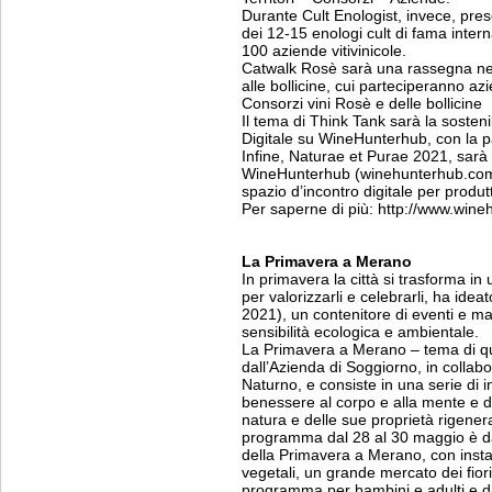
Durante Cult Enologist, invece, prese
dei 12-15 enologi cult di fama intern
100 aziende vitivinicole.
Catwalk Rosè sarà una rassegna nel
alle bollicine, cui parteciperanno az
Consorzi vini Rosè e delle bollicine
Il tema di Think Tank sarà la sostenibi
Digitale su WineHunterhub, con la par
Infine, Naturae et Purae 2021, sarà 
WineHunterhub (winehunterhub.com) 
spazio d’incontro digitale per produtt
Per saperne di più: http://www.wine
La Primavera a Merano
In primavera la città si trasforma in 
per valorizzarli e celebrarli, ha ide
2021), un contenitore di eventi e man
sensibilità ecologica e ambientale.
La Primavera a Merano – tema di que
dall’Azienda di Soggiorno, in collabo
Naturno, e consiste in una serie di in
benessere al corpo e alla mente e d
natura e delle sue proprietà rigener
programma dal 28 al 30 maggio è d
della Primavera a Merano, con install
vegetali, un grande mercato dei fiori 
programma per bambini e adulti e di