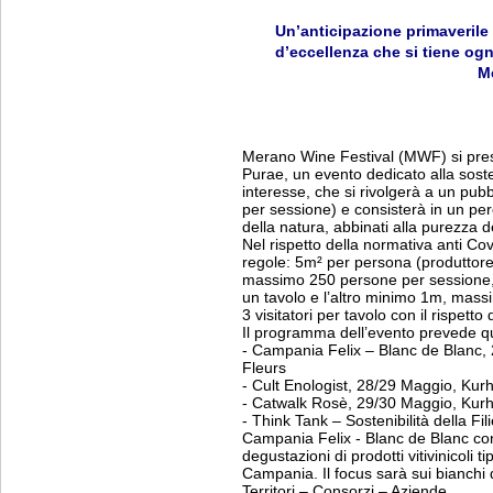
Un’anticipazione primaverile 
d’eccellenza che si tiene ogn
M
Merano Wine Festival (MWF) si prese
Purae, un evento dedicato alla soste
interesse, che si rivolgerà a un pub
per sessione) e consisterà in un per
della natura, abbinati alla purezza d
Nel rispetto della normativa anti Co
regole: 5m² per persona (produttore, 
massimo 250 persone per sessione, 
un tavolo e l’altro minimo 1m, mass
3 visitatori per tavolo con il rispett
Il programma dell’evento prevede qu
- Campania Felix – Blanc de Blanc,
Fleurs
- Cult Enologist, 28/29 Maggio, Kur
- Catwalk Rosè, 29/30 Maggio, Kur
- Think Tank – Sostenibilità della Fil
Campania Felix - Blanc de Blanc co
degustazioni di prodotti vitivinicoli t
Campania. Il focus sarà sui bianchi
Territori – Consorzi – Aziende.