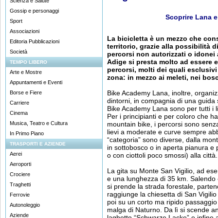
Scienza e Salute
Gossip e personaggi
Scoprire Lana e
Sport
Associazioni
La bicicletta è un mezzo che con
Editoria Pubblicazioni
territorio, grazie alla possibilità 
Società
percorsi non autorizzati o idonei
Adige si presta molto ad essere esp
TEMPO LIBERO
percorsi, molti dei quali esclusivi 
Arte e Mostre
zona: in mezzo ai meleti, nei bosc
Appuntamenti e Eventi
Bike Academy Lana, inoltre, organizz
Borse e Fiere
dintorni, in compagnia di una guida s
Carriere
Bike Academy Lana sono per tutti i li
Cinema
Per i principianti e per coloro che 
Musica, Teatro e Cultura
mountain bike, i percorsi sono senza
lievi a moderate e curve sempre ab
In Primo Piano
“categoria” sono diverse, dalla mont
TRASPORTI E AZIENDE
in sottobosco o in aperta pianura e
Aerei
o con ciottoli poco smossi) alla città.
Aeroporti
La gita su Monte San Vigilio, ad ese
Crociere
e una lunghezza di 35 km. Salendo co
Traghetti
si prende la strada forestale, parten
raggiunge la chiesetta di San Vigil
Ferrovie
poi su un corto ma ripido passaggio 
Autonoleggio
malga di Naturno. Da lì si scende anco
Aziende
laghetto “Schwarze Lacke” e infine 