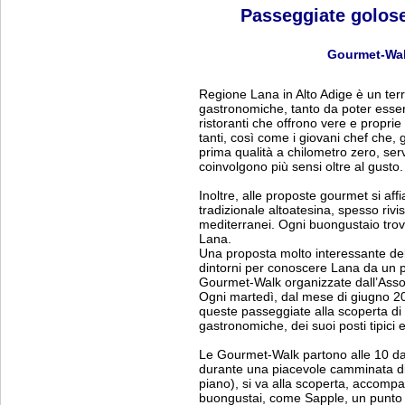
Passeggiate golose
Gourmet-Wal
Regione Lana in Alto Adige è un terr
gastronomiche, tanto da poter esser
ristoranti che offrono vere e propri
tanti, così come i giovani chef che, g
prima qualità a chilometro zero, serv
coinvolgono più sensi oltre al gusto.
Inoltre, alle proposte gourmet si aff
tradizionale altoatesina, spesso rivis
mediterranei. Ogni buongustaio trova
Lana.
Una proposta molto interessante dell
dintorni per conoscere Lana da un p
Gourmet-Walk organizzate dall’Assoc
Ogni martedì, dal mese di giugno 20
queste passeggiate alla scoperta di 
gastronomiche, dei suoi posti tipici
Le Gourmet-Walk partono alle 10 dal
durante una piacevole camminata di c
piano), si va alla scoperta, accompag
buongustai, come Sapple, un punto d