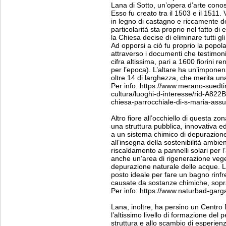
Lana di Sotto, un’opera d’arte conosci
Esso fu creato tra il 1503 e il 1511
in legno di castagno e riccamente d
particolarità sta proprio nel fatto d
la Chiesa decise di eliminare tutti gli 
Ad opporsi a ciò fu proprio la popol
attraverso i documenti che testimon
cifra altissima, pari a 1600 fiorini ren
per l’epoca). L’altare ha un’imponenz
oltre 14 di larghezza, che merita una
Per info: https://www.merano-suedtiro
cultura/luoghi-d-interesse/rid-
chiesa-parrocchiale-di-s-maria-assu
Altro fiore all’occhiello di questa z
una struttura pubblica, innovativa 
a un sistema chimico di depurazione 
all’insegna della sostenibilità ambie
riscaldamento a pannelli solari per l
anche un’area di rigenerazione vege
depurazione naturale delle acque. L
posto ideale per fare un bagno rinfr
causate da sostanze chimiche, soprat
Per info: https://www.naturbad-gargaz
Lana, inoltre, ha persino un Centro D
l’altissimo livello di formazione del p
struttura e allo scambio di esperienze