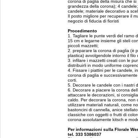
corona di paglia della misura che si 
grandezza della corona); 4 candele; 4
candele; materiale decorativo a scel
Il posto migliore per recuperare il m
negozio di fiducia di fioristi
Procedimento
1. Tagliare le punte verdi del ramo 
15 cm e legarne insieme gli steli con 
piccoli mazzetti;
2. preparare la corona di paglia (è p
plastica) avvolgendole intorno il filo
3. infilare i mazzetti creati con le pun
distribuirli in modo uniforme coprend
4. Fissare i piattini per le candele, i
corona di paglia e successivamente f
corti.
5. Decorare le candele con i nastri 
6. Decorare a piacere la corona dell
attaccare le decorazioni, si consiglia
caldo. Per decorare la corona, non ci
utilizzare materiali naturali, come no
bastoncini di cannella, anice stellat
classiche con oggetti o frutti di col
corona assolutamente kitsch e mod
Per informazioni sulla Florale Werks
tel. 333 5386037