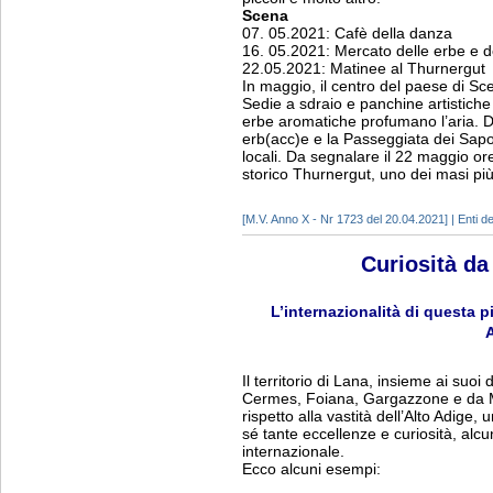
Scena
07. 05.2021: Cafè della danza
16. 05.2021: Mercato delle erbe e de
22.05.2021: Matinee al Thurnergut
In maggio, il centro del paese di Sce
Sedie a sdraio e panchine artistiche
erbe aromatiche profumano l’aria. D
erb(acc)e e la Passeggiata dei Sapor
locali. Da segnalare il 22 maggio o
storico Thurnergut, uno dei masi più 
[M.V. Anno X - Nr 1723 del 20.04.2021] | Enti del
Curiosità da
L’internazionalità di questa p
Il territorio di Lana, insieme ai suoi d
Cermes, Foiana, Gargazzone e da M
rispetto alla vastità dell’Alto Adige,
sé tante eccellenze e curiosità, alc
internazionale.
Ecco alcuni esempi: