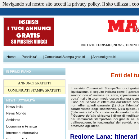
Navigando sul nostro sito accetti la privacy policy. Il sito utilizza i cook
NOTIZIE TURISMO, NEWS, TEMPO
Home
Pubblicita'
| Comunicati Stampa gratuiti
| Annunci gratuiti
IN PRIMO PIANO
Enti del t
ANNUNCI GRATUITI
Il servizio Comunicati Stampa/Annunci gratuit
COMUNICATI STAMPA GRATUITI
liquidazione, di seguito indicata come
Il gestore
servizio non e' immune da errori, imprecisioni 
potra' mai e in alcun modo essere ritenuta resp
NEWS - ATTUALITÀ
L'uso del Servizo e' effettuato dall'Utente sot
non offre quindi garanzie (1) circa l'identita',
News Italia
caratteristiche degli inserzionisti, (2) la qualita'
(3) la veridicita' e l'accuratezza di quanto fornito 
News Mondo
Il Gestore del sito
si riserva il diritto di modif
dei Comunicati Stampa/Annunci gratuiti, nel ri
Ambiente
dall'inserzione, le funzionalita' del servizio
preavviso agli utenti.
Economia e Finanza
Internet e Informatica
Regione Lana: itinerari c