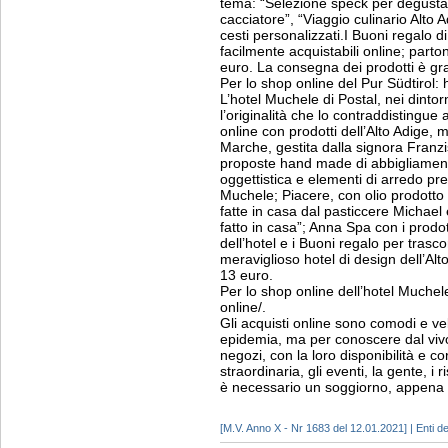
tema: “Selezione speck per degusta
cacciatore”, “Viaggio culinario Alto
cesti personalizzati.I Buoni regalo d
facilmente acquistabili online; part
euro. La consegna dei prodotti è grat
Per lo shop online del Pur Südtirol: 
L’hotel Muchele di Postal, nei dinto
l’originalità che lo contraddistingue
online con prodotti dell’Alto Adige, 
Marche, gestita dalla signora Franzi
proposte hand made di abbigliament
oggettistica e elementi di arredo pres
Muchele; Piacere, con olio prodotto
fatte in casa dal pasticcere Michael 
fatto in casa”; Anna Spa con i prodott
dell’hotel e i Buoni regalo per tras
meraviglioso hotel di design dell’Alt
13 euro.
Per lo shop online dell’hotel Muche
online/.
Gli acquisti online sono comodi e vel
epidemia, ma per conoscere dal viv
negozi, con la loro disponibilità e c
straordinaria, gli eventi, la gente, i r
è necessario un soggiorno, appena p
[M.V. Anno X - Nr 1683 del 12.01.2021] | Enti del