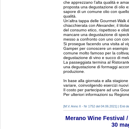
che apprezzano l’alta qualità e aman
proposta una degustazione di olio ex
sapore di un comune olio con quello 
qualità.
Un’altra tappa delle Gourmet-Walk è
chiacchierata con Alexander, il titol
del consumo etico, rispettoso e oli
mancare una degustazione di speck 
messo a confronto con uno con cons
Si prosegue facendo una visita al v
Gamper per conoscere un esempio di 
comune molto famoso per la coltivaz
degustazione di vino e succo di mel
La passeggiata termina al Ristorante
una degustazione di formaggi accom
produzione.
In base alla giornata e alla stagio
variare, coinvolgendo esercizi nuovi d
Il costo per partecipare ad una Gou
Per ulteriori informazioni su Regione
[M.V. Anno X - Nr 1752 del 04.06.2021] | Enti del
Merano Wine Festival / 
30 ma