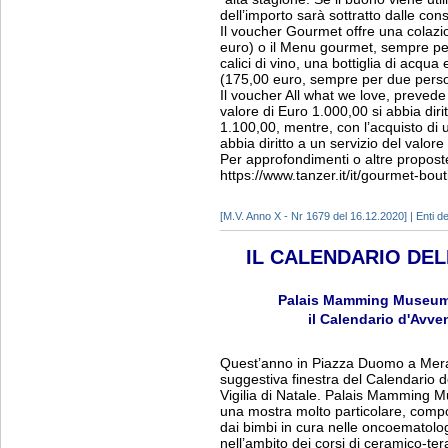
dell’importo sarà sottratto dalle co
Il voucher Gourmet offre una colaz
euro) o il Menu gourmet, sempre per
calici di vino, una bottiglia di acqua 
(175,00 euro, sempre per due pers
Il voucher All what we love, prevede
valore di Euro 1.000,00 si abbia diri
1.100,00, mentre, con l’acquisto di 
abbia diritto a un servizio del valor
Per approfondimenti o altre proposte,
https://www.tanzer.it/it/gourmet-bou
[M.V. Anno X - Nr 1679 del 16.12.2020] | Enti del
IL CALENDARIO DE
Palais Mamming Museum o
il Calendario d'Avve
Quest’anno in Piazza Duomo a Meran
suggestiva finestra del Calendario d
Vigilia di Natale. Palais Mamming Mu
una mostra molto particolare, compos
dai bimbi in cura nelle oncoematologi
nell’ambito dei corsi di ceramico-t