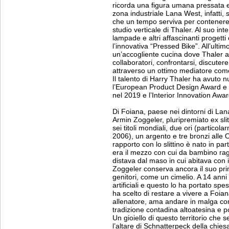
ricorda una figura umana pressata e 
zona industriale Lana West, infatti, 
che un tempo serviva per contenere q
studio verticale di Thaler. Al suo int
lampade e altri affascinanti progett
l’innovativa “Pressed Bike”. All’ultim
un’accogliente cucina dove Thaler a
collaboratori, confrontarsi, discute
attraverso un ottimo mediatore come 
Il talento di Harry Thaler ha avuto n
l’European Product Design Award e 
nel 2019 e l’Interior Innovation Awa
Di Foiana, paese nei dintorni di Lana
Armin Zoggeler, pluripremiato ex sl
sei titoli mondiali, due ori (particola
2006), un argento e tre bronzi alle O
rapporto con lo slittino è nato in par
era il mezzo con cui da bambino rag
distava dal maso in cui abitava con i
Zoggeler conserva ancora il suo primo
genitori, come un cimelio. A 14 anni 
artificiali e questo lo ha portato sp
ha scelto di restare a vivere a Foia
allenatore, ama andare in malga con l
tradizione contadina altoatesina e po
Un gioiello di questo territorio che
l’altare di Schnatterpeck della chie