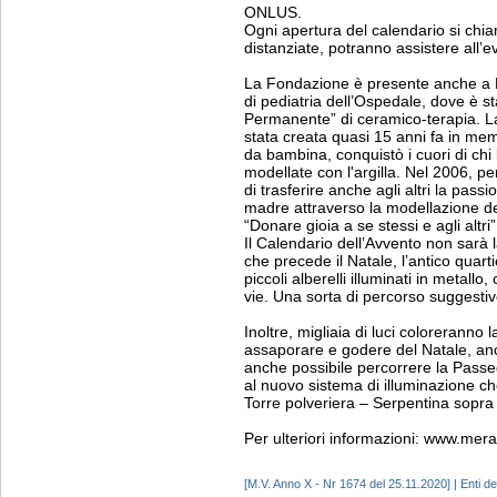
ONLUS.
Ogni apertura del calendario si chi
distanziate, potranno assistere all’ev
La Fondazione è presente anche a M
di pediatria dell’Ospedale, dove è s
Permanente” di ceramico-terapia.
stata creata quasi 15 anni fa in me
da bambina, conquistò i cuori di chi 
modellate con l'argilla. Nel 2006, per
di trasferire anche agli altri la passi
madre attraverso la modellazione dell
“Donare gioia a se stessi e agli altri”
Il Calendario dell’Avvento non sarà la
che precede il Natale, l’antico quart
piccoli alberelli illuminati in metallo
vie. Una sorta di percorso suggestivo
Inoltre, migliaia di luci coloreranno l
assaporare e godere del Natale, anc
anche possibile percorrere la Passe
al nuovo sistema di illuminazione che
Torre polveriera – Serpentina sopra v
Per ulteriori informazioni: www.mer
[M.V. Anno X - Nr 1674 del 25.11.2020] | Enti del