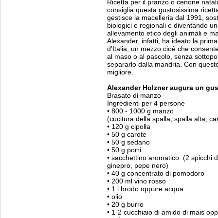
Ricetta per il pranzo o cenone natal
consiglia questa gustosissima ricet
gestisce la macelleria dal 1991, sos
biologici e regionali e diventando un
allevamento etico degli animali e ma
Alexander, infatti, ha ideato la pri
d’Italia, un mezzo cioè che consent
al maso o al pascolo, senza sottopor
separarlo dalla mandria. Con questo
migliore.
Alexander Holzner augura un gust
Brasato di manzo
Ingredienti per 4 persone
• 800 - 1000 g manzo
(cucitura della spalla, spalla alta, ca
• 120 g cipolla
• 50 g carote
• 50 g sedano
• 50 g porri
• sacchettino aromatico: (2 spicchi d
ginepro, pepe nero)
• 40 g concentrato di pomodoro
• 200 ml vino rosso
• 1 l brodo oppure acqua
• olio
• 20 g burro
• 1-2 cucchiaio di amido di mais opp