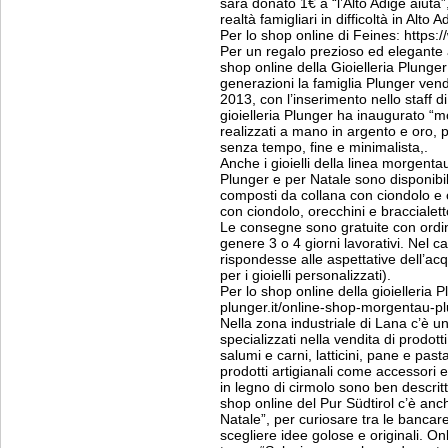
sarà donato 1€ a “l’Alto Adige aiuta
realtà famigliari in difficoltà in Alto A
Per lo shop online di Feines: https://
Per un regalo prezioso ed elegante
shop online della Gioielleria Plunger
generazioni la famiglia Plunger vende 
2013, con l’inserimento nello staff di
gioielleria Plunger ha inaugurato “mo
realizzati a mano in argento e oro, p
senza tempo, fine e minimalista,.
Anche i gioielli della linea morgenta
Plunger e per Natale sono disponibil
composti da collana con ciondolo e o
con ciondolo, orecchini e bracciale
Le consegne sono gratuite con ordini
genere 3 o 4 giorni lavorativi. Nel c
rispondesse alle aspettative dell’acqu
per i gioielli personalizzati).
Per lo shop online della gioielleria P
plunger.it/online-shop-morgentau-p
Nella zona industriale di Lana c’è u
specializzati nella vendita di prodotti
salumi e carni, latticini, pane e pas
prodotti artigianali come accessori e 
in legno di cirmolo sono ben descritti
shop online del Pur Südtirol c’è anc
Natale”, per curiosare tra le banca
scegliere idee golose e originali. On