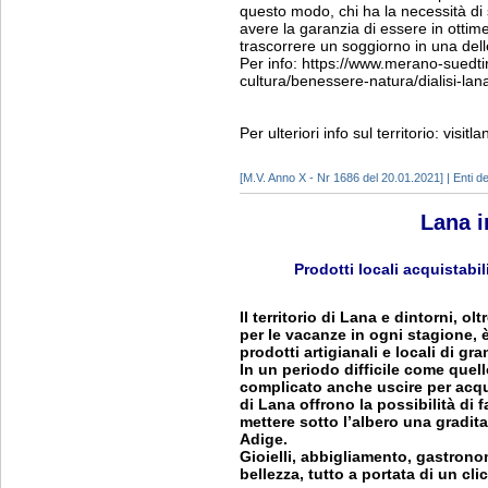
questo modo, chi ha la necessità di s
avere la garanzia di essere in ottime
trascorrere un soggiorno in una del
Per info: https://www.merano-suedtiro
cultura/benessere-natura/dialisi-lan
Per ulteriori info sul territorio: visit
[M.V. Anno X - Nr 1686 del 20.01.2021] | Enti del
Lana i
Prodotti locali acquistabil
Il territorio di Lana e dintorni, 
per le vacanze in ogni stagione,
prodotti artigianali e locali di gr
In un periodo difficile come quel
complicato anche uscire per acquis
di Lana offrono la possibilità di 
mettere sotto l’albero una gradit
Adige.
Gioielli, abbigliamento, gastronomi
bellezza, tutto a portata di un cli