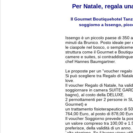
Per Natale, regala un
Il Gourmet Boutiquehotel Tanz
soggiorno a Issengo, picco
Issengo è un piccolo paese di 350 ab
minuti da Brunico. Posto ideale per 
le ciaspole nel bosco, o semplicemen
struttura come il Gourmet e Boutique
camere e suites, si contraddistingue
chef Hannes Baumgartner.
Le proposte per un “voucher regalo 
Si può scegliere tra Regalo di Natal
love.
Il voucher Regalo di Natale, ha valid
soggiornare in camera SUITE GARD
bagno), al costo della DELUXE.
2 pernottamenti per 2 persone in
Gourmet) e
un trattamento fisioterapeutico di 
764,00 Euro, al posto di 878,00 Eur
Il voucher Soggiorno prevede la poss
un valore compreso tra 100,00 e 1.5
preferisce, della validità di un anno. 
´alta stagione. Se il buono viene uti