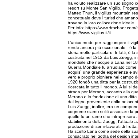
ha voluto realizzare un suo sogno co
resort su Monte San Vigilio. Progetta
Matteo Thun, il vigilius mountain re
concettuale dove i turisti che amano l
trovano la loro collocazione ideale.
Per info: https://www.drschaer.com/i
https://www.vigilius.it/it
L’unico modo per raggiungere il vigi
rende ancora più eccezionale - è la
storia molto particolare. Infatti, è l
costruita nel 1912 da Luis Zuegg, i
mondiale che nacque a Lana nel 187
Guerra Mondiale fu arruolato come i
acquisì una grande esperienza e svi
vero e proprio pioniere nel campo del
1920 fondò una ditta per la costruz
ricercata in tutto il mondo. A lui si
strada per Merano, accanto alla qual
Merano e la fondazione di una ditta 
dal legno proveniente dalla adiacent
Luis Zuegg, inoltre, era un componen
cognome siamo soliti associare la pr
quello fu un ramo che intrapresero alc
stabilimento della Zuegg, l’attuale a
produzione di semi-lavorati di frutt
Ha scelto Lana come sede della sua 
consacrato nel gotha del design inte