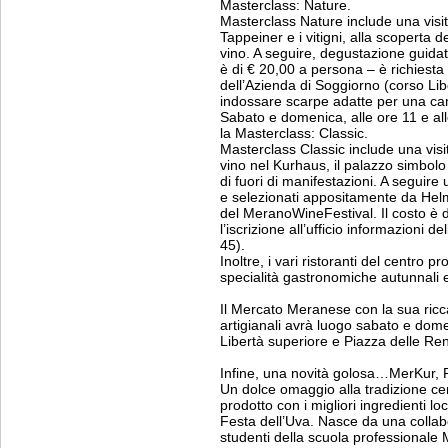
Masterclass: Nature.
Masterclass Nature include una visi
Tappeiner e i vitigni, alla scoperta d
vino. A seguire, degustazione guidat
è di € 20,00 a persona – è richiesta i
dell’Azienda di Soggiorno (corso Libe
indossare scarpe adatte per una camm
Sabato e domenica, alle ore 11 e al
la Masterclass: Classic.
Masterclass Classic include una visit
vino nel Kurhaus, il palazzo simbolo 
di fuori di manifestazioni. A seguire
e selezionati appositamente da Hel
del MeranoWineFestival. Il costo è d
l’iscrizione all’ufficio informazioni 
45).
Inoltre, i vari ristoranti del centro 
specialità gastronomiche autunnali e 
Il Mercato Meranese con la sua ricca 
artigianali avrà luogo sabato e dome
Libertà superiore e Piazza delle Re
Infine, una novità golosa…MerKur, 
Un dolce omaggio alla tradizione cen
prodotto con i migliori ingredienti lo
Festa dell’Uva. Nasce da una collabo
studenti della scuola professionale M