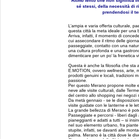
Ritmo lento che non significa ina
sé stessi, della necessità di 
prendendosi il te
L’ampia e varia offerta culturale, p
questa città la meta ideale per una 
Arriva, infatti, il momento di conce
cui assecondare il ritmo delle giorna
passeggiate, contatto con una natura 
una cultura profonda e una gastronom
dimenticare per un po’ la frenetica v
Questa è anche la filosofia che st
E.MOTION, ovvero wellness, arte, m
prodotti genuini e locali, tradizioni
passione.
Per questo Merano propone molte e par
neve alle visite culturali, dalle Term
del centro allo shopping nei negozi so
Da metà gennaio - se le disposizioni
visite guidate con le lanterne e le le
La grande bellezza di Merano è pot
Passeggiate e percorsi - liberi dag
pianeggianti e adatti a tutti – si insi
nel suo elemento urbano, fra piante 
stupite, infatti, se davanti alle mon
palma. Merano è la città dove le div