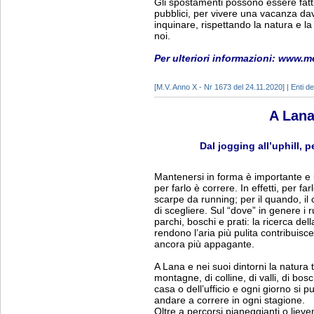
Gli spostamenti possono essere fatti 
pubblici, per vivere una vacanza d
inquinare, rispettando la natura e l
noi.
Per ulteriori informazioni: www.
[M.V. Anno X - Nr 1673 del 24.11.2020] | Enti del
A Lana
Dal jogging all’uphill, p
Mantenersi in forma è importante 
per farlo è correre. In effetti, per 
scarpe da running; per il quando, il
di scegliere. Sul “dove” in genere i 
parchi, boschi e prati: la ricerca del
rendono l’aria più pulita contribuis
ancora più appagante.
A Lana e nei suoi dintorni la natura ti
montagne, di colline, di valli, di bosc
casa o dell’ufficio e ogni giorno si p
andare a correre in ogni stagione.
Oltre a percorsi pianeggianti o liev