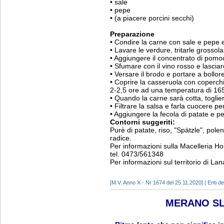
• sale
• pepe
• (a piacere porcini secchi)
Preparazione
• Condire la carne con sale e pepe e r
• Lavare le verdure, tritarle grosso
• Aggiungere il concentrato di pomo
• Sfumare con il vino rosso e lasciar
• Versare il brodo e portare a bollo
• Coprire la casseruola con coperchi
2-2,5 ore ad una temperatura di 16
• Quando la carne sarà cotta, toglier
• Filtrare la salsa e farla cuocere p
• Aggiungere la fecola di patate e pe
Contorni suggeriti:
Purè di patate, riso, "Spätzle", polen
radice.
Per informazioni sulla Macelleria H
tel. 0473/561348
Per informazioni sul territorio di Lan
[M.V. Anno X - Nr 1674 del 25.11.2020] | Enti del
MERANO SL