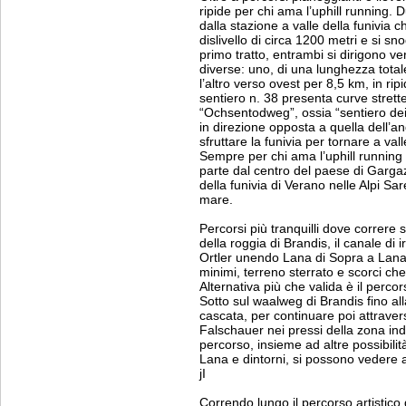
ripide per chi ama l’uphill running. 
dalla stazione a valle della funivia
dislivello di circa 1200 metri e si sn
primo tratto, entrambi si dirigono v
diverse: uno, di una lunghezza total
l’altro verso ovest per 8,5 km, in ripi
sentiero n. 38 presenta curve strett
“Ochsentodweg”, ossia “sentiero dei b
in direzione opposta a quella dell’an
sfruttare la funivia per tornare a vall
Sempre per chi ama l’uphill running 
parte dal centro del paese di Gargaz
della funivia di Verano nelle Alpi Sar
mare.
Percorsi più tranquilli dove correre 
della roggia di Brandis, il canale di 
Ortler unendo Lana di Sopra a Lana d
minimi, terreno sterrato e scorci che
Alternativa più che valida è il percor
Sotto sul waalweg di Brandis fino al
cascata, per continuare poi attraver
Falschauer nei pressi della zona indu
percorso, insieme ad altre possibili
Lana e dintorni, si possono vedere a
jI
Correndo lungo il percorso artistico