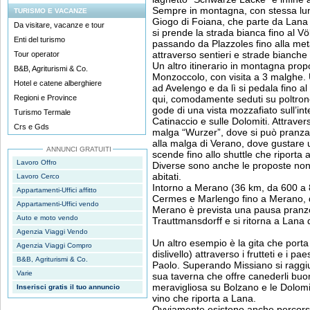
Sempre in montagna, con stessa lung
TURISMO E VACANZE
Giogo di Foiana, che parte da Lana p
Da visitare, vacanze e tour
si prende la strada bianca fino al Völ
Enti del turismo
passando da Plazzoles fino alla me
attraverso sentieri e strade bianche
Tour operator
Un altro itinerario in montagna pro
B&B, Agriturismi & Co.
Monzoccolo, con visita a 3 malghe. 
Hotel e catene alberghiere
ad Avelengo e da lì si pedala fino al
Regioni e Province
qui, comodamente seduti su poltronc
gode di una vista mozzafiato sull’int
Turismo Termale
Catinaccio e sulle Dolomiti. Attraver
Crs e Gds
malga “Wurzer”, dove si può pranzar
alla malga di Verano, dove gustare una
ANNUNCI GRATUITI
scende fino allo shuttle che riporta 
Lavoro Offro
Diverse sono anche le proposte non
abitati.
Lavoro Cerco
Intorno a Merano (36 km, da 600 a 8
Appartamenti-Uffici affitto
Cermes e Marlengo fino a Merano, 
Appartamenti-Uffici vendo
Merano è prevista una pausa pranzo 
Auto e moto vendo
Trauttmansdorff e si ritorna a Lana 
Agenzia Viaggi Vendo
Un altro esempio è la gita che por
Agenzia Viaggi Compro
dislivello) attraverso i frutteti e i pa
B&B, Agriturismi & Co.
Paolo. Superando Missiano si raggi
Varie
sua taverna che offre canederli buo
meravigliosa su Bolzano e le Dolomit
Inserisci gratis il tuo annuncio
vino che riporta a Lana.
Ovviamente esistono anche percorsi 