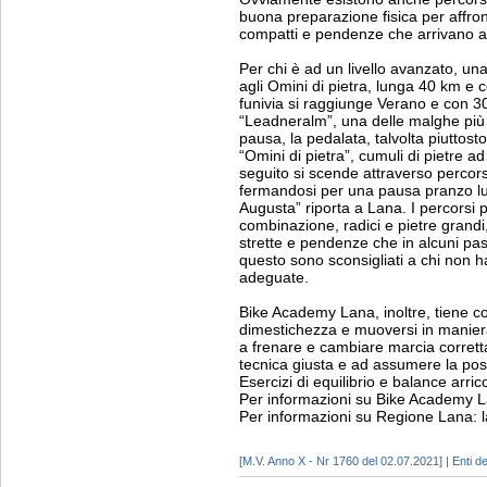
buona preparazione fisica per affront
compatti e pendenze che arrivano 
Per chi è ad un livello avanzato, una
agli Omini di pietra, lunga 40 km e c
funivia si raggiunge Verano e con 300
“Leadneralm”, una delle malghe più
pausa, la pedalata, talvolta piuttosto
“Omini di pietra”, cumuli di pietre a
seguito si scende attraverso percorsi
fermandosi per una pausa pranzo lungo
Augusta” riporta a Lana. I percorsi 
combinazione, radici e pietre grandi
strette e pendenze che in alcuni pa
questo sono sconsigliati a chi non h
adeguate.
Bike Academy Lana, inoltre, tiene co
dimestichezza e muoversi in maniera
a frenare e cambiare marcia corrett
tecnica giusta e ad assumere la posi
Esercizi di equilibrio e balance arric
Per informazioni su Bike Academy L
Per informazioni su Regione Lana: l
[M.V. Anno X - Nr 1760 del 02.07.2021] | Enti del