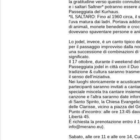
la gratitudine verso questo connubio.
e i saltari Saltner* potranno essere 
Passeggiata del Kurhaus.
*IL SALTARO: Fino al 1960 circa, il 
l’uva matura dai ladri. Portava addos
di animali, monete benedette e croci
dovevano spaventare persone e ani
Lo jodel, invece, è un canto tipico d
per il passaggio improvviso dalla no
una successione di combinazioni di v
significato.
Il 17 ottobre, durante il weekend del
Passeggiata jodel in città con il Du
tradizione & cultura saranno trasmes
il senso dell’iniziativa.
Nei luoghi storicamente e acusticamen
partecipanti saranno invitati a cant
speciale miscela tra cantare insiem
canzone e l'altra saranno date infor
di Santo Spirito, la Chiesa Evangelic
delle Clarisse, vicino a piazza del G
Punto d'incontro: alle ore 13:45 dav
Libertà 45.
È richiesta la prenotazione entro il
info@merano.eu).
Sabato, alle ore 11 e alle ore 14, C