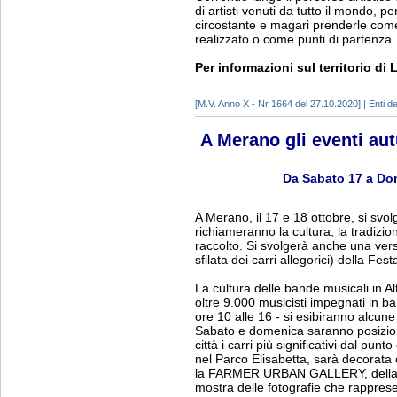
di artisti venuti da tutto il mondo, 
circostante e magari prenderle come 
realizzato o come punti di partenza.
Per informazioni sul territorio di
[M.V. Anno X - Nr 1664 del 27.10.2020] | Enti del
A Merano gli eventi au
Da Sabato 17 a Do
A Merano, il 17 e 18 ottobre, si svol
richiameranno la cultura, la tradizio
raccolto. Si svolgerà anche una vers
sfilata dei carri allegorici) della Fest
La cultura delle bande musicali in Alt
oltre 9.000 musicisti impegnati in b
ore 10 alle 16 - si esibiranno alcun
Sabato e domenica saranno posiziona
città i carri più significativi dal punt
nel Parco Elisabetta, sarà decorata
la FARMER URBAN GALLERY, della r
mostra delle fotografie che rappres