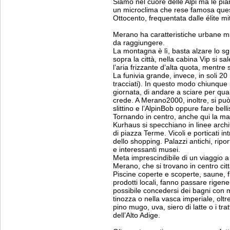
Siamo nel cuore delle Alpi ma le pi
un microclima che rese famosa quest
Ottocento, frequentata dalle élite m
Merano ha caratteristiche urbane ma 
da raggiungere.
La montagna è lì, basta alzare lo s
sopra la città, nella cabina Vip si 
l’aria frizzante d’alta quota, mentre s
La funivia grande, invece, in soli 20 
tracciati). In questo modo chiunque
giornata, di andare a sciare per qua
crede. A Merano2000, inoltre, si può
slittino e l’AlpinBob oppure fare bel
Tornando in centro, anche qui la mac
Kurhaus si specchiano in linee arc
di piazza Terme. Vicoli e porticati in
dello shopping. Palazzi antichi, ripor
e interessanti musei.
Meta imprescindibile di un viaggi
Merano, che si trovano in centro ci
Piscine coperte e scoperte, saune, f
prodotti locali, fanno passare rigene
possibile concedersi dei bagni con m
tinozza o nella vasca imperiale, oltre
pino mugo, uva, siero di latte o i tr
dell’Alto Adige.