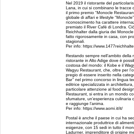
Nel 2019 il ristorante del particolar
Lana, in cui si combinano le tracce
il primo premio “Monocle Restaurant 
globale di affari e lifestyle “Monocle
riconoscimento ha carattere internaz
premiato il River Café di Londra. C
Reichhalter dalla giuria dei Monocle 
fatto rigorosamente in casa, con pro
stagionali.
Per info: https://www.1477reichhalter
Restando sempre nell’ambito della ri
ristorante in Alto Adige dove è possi
costosa del mondo: il Kobe e il Wagy
Wagyu Restaurant, che, oltre per l’o
pregio di essere inserito nella cate
Bar” nel primo concorso in lingua t
editrice specializzata in architettura
particolare attenzione al food desig
Restaurant, si entra in un mondo c
sfumature, un’esperienza culinaria ch
e raggiunge l’anima.
Per info: https://www.aomi.it/it/
Postal è anche il paese in cui ha se
internazionale produttrice di alimenti
esigenze, con 15 sedi in tutto il mond
Ladurner, imprenditore di origine me