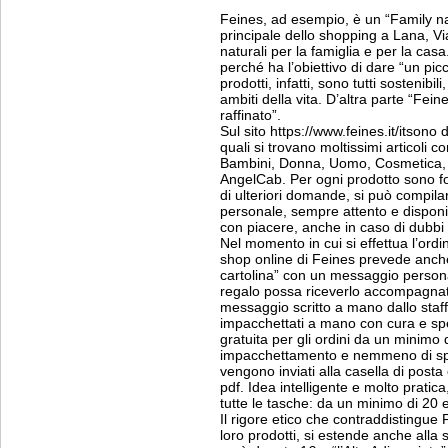
Feines, ad esempio, è un “Family na
principale dello shopping a Lana, Vi
naturali per la famiglia e per la casa
perché ha l’obiettivo di dare “un pic
prodotti, infatti, sono tutti sostenibili
ambiti della vita. D’altra parte “Fein
raffinato”.
Sul sito https://www.feines.it/itsono d
quali si trovano moltissimi articoli c
Bambini, Donna, Uomo, Cosmetica, 
AngelCab. Per ogni prodotto sono for
di ulteriori domande, si può compilar
personale, sempre attento e disponibi
con piacere, anche in caso di dubbi s
Nel momento in cui si effettua l’ordin
shop online di Feines prevede anche
cartolina” con un messaggio personal
regalo possa riceverlo accompagnato 
messaggio scritto a mano dallo staff 
impacchettati a mano con cura e sp
gratuita per gli ordini da un minimo
impacchettamento e nemmeno di spe
vengono inviati alla casella di posta
pdf. Idea intelligente e molto pratic
tutte le tasche: da un minimo di 20 
Il rigore etico che contraddistingue F
loro prodotti, si estende anche alla s