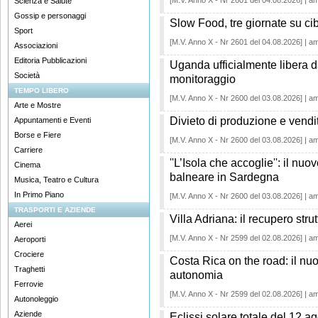
[M.V. Anno X - Nr 2601 del 04.08.2026] | a
Scienza e Salute
Gossip e personaggi
Slow Food, tre giornate su cib
Sport
[M.V. Anno X - Nr 2601 del 04.08.2026] | a
Associazioni
Editoria Pubblicazioni
Uganda ufficialmente libera da
Società
monitoraggio
TEMPO LIBERO
[M.V. Anno X - Nr 2600 del 03.08.2026] | a
Arte e Mostre
Divieto di produzione e vendit
Appuntamenti e Eventi
Borse e Fiere
[M.V. Anno X - Nr 2600 del 03.08.2026] | a
Carriere
''L’Isola che accoglie'': il nuo
Cinema
balneare in Sardegna
Musica, Teatro e Cultura
In Primo Piano
[M.V. Anno X - Nr 2600 del 03.08.2026] | a
TRASPORTI E AZIENDE
Villa Adriana: il recupero strut
Aerei
[M.V. Anno X - Nr 2599 del 02.08.2026] | a
Aeroporti
Crociere
Costa Rica on the road: il nuo
Traghetti
autonomia
Ferrovie
[M.V. Anno X - Nr 2599 del 02.08.2026] | a
Autonoleggio
Aziende
Eclissi solare totale del 12 