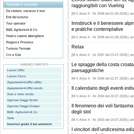
TURISMO E VACANZE
raggiungibili con Vueling
Da visitare, vacanze e tour
[M.V. Anno X - Nr 2598 del 01.08.2026] | a
Enti del turismo
Innsbruck e il benessere alpin
Tour operator
e pratiche contemplative
B&B, Agriturismi & Co.
Hotel e catene alberghiere
[M.V. Anno X - Nr 2598 del 01.08.2026] | a
Regioni e Province
Relax
Turismo Termale
Crs e Gds
[M.V. Anno X - Nr 2597 del 23.07.2026] | a
Le spiagge della costa croata 
ANNUNCI GRATUITI
paesaggistiche
Lavoro Offro
Lavoro Cerco
[M.V. Anno X - Nr 2596 del 22.07.2026] | a
Appartamenti-Uffici affitto
Il calendario degli eventi est
Appartamenti-Uffici vendo
Auto e moto vendo
[M.V. Anno X - Nr 2594 del 20.07.2026] | a
Agenzia Viaggi Vendo
Il fenomeno dei voli fantasma e
Agenzia Viaggi Compro
degli slot
B&B, Agriturismi & Co.
Varie
[M.V. Anno X - Nr 2593 del 19.07.2026] | a
Inserisci gratis il tuo annuncio
I vincitori dell'undicesima ediz