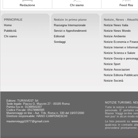
Redazione
Chi siamo
Feed Rss
PRINCIPALE
Notizie in primo piano
Notizie, News - Attualit
Home
Rassegna Internazionale
Notizie News Italia
Pubblicità
Servizi e Approfondimenti
Notizie News Mondo
Chi siamo
Editoriali
Notizie Ambiente
Sondaggi
Notizie Economia e Finan
Notizie Internet e Informat
Notizie Scienza e Salute
Notizie Gossip e personag
Notizie Sport
Notizie Associazioni
Notizie Editoria Pubblicazi
Notizie Società
Editore: TURINVEST Srl
NOTIZIE TURISMO, NE
Sede legale: Piazza G. Mazzini 27 - 00195 Roma
Partita Iva nr. 01368541007
Tutte le notizie e informa
Codice Fiscale: 05179980585
personale. E' pertanto vi
Masterviaggi on line - Aut. Trib. Roma n. 330 del 19/07/2000
Master Viaggi on-line senz
Direttore responsabile: IVANO CAMPONESCHI
non puo' in alcun modo es
masterviaggi1977@gmail.com
Le foto presenti su
www.
qualcosa in contrario al
provvedera' prontamente a