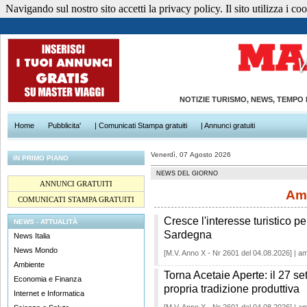
Navigando sul nostro sito accetti la privacy policy. Il sito utilizza i cook
NOTIZIE TURISMO, NEWS, TEMPO
Home
Pubblicita'
| Comunicati Stampa gratuiti
| Annunci gratuiti
Venerdì, 07 Agosto 2026
IN PRIMO PIANO
NEWS DEL GIORNO
ANNUNCI GRATUITI
Am
COMUNICATI STAMPA GRATUITI
Cresce l'interesse turistico 
NEWS - ATTUALITÀ
Sardegna
News Italia
News Mondo
[M.V. Anno X - Nr 2601 del 04.08.2026] | a
Ambiente
Torna Acetaie Aperte: il 27 s
Economia e Finanza
propria tradizione produttiva
Internet e Informatica