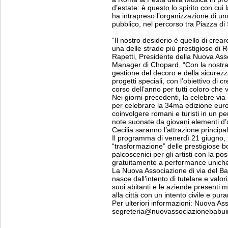
d’estate: è questo lo spirito con cu
ha intrapreso l’organizzazione di una 
pubblico, nel percorso tra Piazza d
“Il nostro desiderio è quello di crear
una delle strade più prestigiose di 
Rapetti, Presidente della Nuova As
Manager di Chopard. “Con la nostra
gestione del decoro e della sicurezza
progetti speciali, con l’obiettivo di
corso dell’anno per tutti coloro che 
Nei giorni precedenti, la celebre vi
per celebrare la 34ma edizione euro
coinvolgere romani e turisti in un pe
note suonate da giovani elementi d’
Cecilia saranno l’attrazione principal
Il programma di venerdì 21 giugno, i
“trasformazione” delle prestigiose b
palcoscenici per gli artisti con la pos
gratuitamente a performance unich
La Nuova Associazione di via del Ba
nasce dall’intento di tutelare e valor
suoi abitanti e le aziende presenti
alla città con un intento civile e pur
Per ulteriori informazioni: Nuova A
segreteria@nuovassociazionebabuin