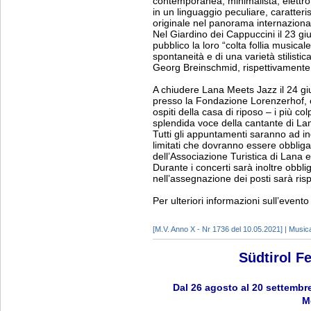
contemporanea, minimalista, elettro
in un linguaggio peculiare, caratter
originale nel panorama internaziona
Nel Giardino dei Cappuccini il 23 g
pubblico la loro “colta follia musicale
spontaneità e di una varietà stilis
Georg Breinschmid, rispettivamente
A chiudere Lana Meets Jazz il 24 giu
presso la Fondazione Lorenzerhof, c
ospiti della casa di riposo – i più co
splendida voce della cantante di La
Tutti gli appuntamenti saranno ad i
limitati che dovranno essere obblig
dell’Associazione Turistica di Lana 
Durante i concerti sarà inoltre obbli
nell’assegnazione dei posti sarà ris
Per ulteriori informazioni sull’event
[M.V. Anno X - Nr 1736 del 10.05.2021] | Music
Südtirol F
Dal 26 agosto al 20 settembre
M