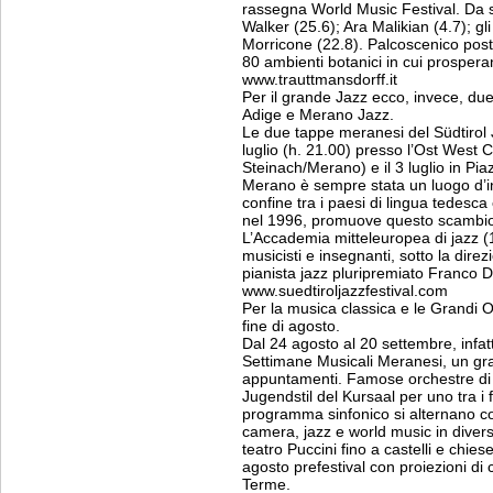
rassegna World Music Festival. Da s
Walker (25.6); Ara Malikian (4.7); gl
Morricone (22.8). Palcoscenico posto
80 ambienti botanici in cui prospera
www.trauttmansdorff.it
Per il grande Jazz ecco, invece, due
Adige e Merano Jazz.
Le due tappe meranesi del Südtirol J
luglio (h. 21.00) presso l’Ost West 
Steinach/Merano) e il 3 luglio in Pi
Merano è sempre stata un luogo d’in
confine tra i paesi di lingua tedesca 
nel 1996, promuove questo scambi
L’Accademia mitteleuropea di jazz (1
musicisti e insegnanti, sotto la dire
pianista jazz pluripremiato Franco 
www.suedtiroljazzfestival.com
Per la musica classica e le Grandi O
fine di agosto.
Dal 24 agosto al 20 settembre, infatt
Settimane Musicali Meranesi, un gra
appuntamenti. Famose orchestre di 
Jugendstil del Kursaal per uno tra i f
programma sinfonico si alternano co
camera, jazz e world music in diverse
teatro Puccini fino a castelli e chies
agosto prefestival con proiezioni di
Terme.