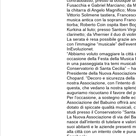
contrabbasso; presso la boutique di
Fusacchia e Gabriel Marciano; da Ma
la chitarra di Angelo Magnifico; Mosc
Vittorio Solimene tastiera, Frances
musica antica con la soprano France
tiorba; Roberto Coin ospita Iben Bo
Kurkina al liuto; presso Santoni Vi
clarinetto; da Vhernier il duo di violi
La serata è resa possibile grazie an
con l’immagine “musicale” dell’event
InEvoluzionet.
“Abbiamo voluto omaggiare la città d
occasione della Festa della Musica 
in una passeggiata tra temi musicali 
Conservatorio di Santa Cecilia” – ha
Presidente della Nuova Associazion
Chopard. “Decoro e sicurezza della v
nostra Associazione, con l’intento di
questa, che vedano la nostra splend
auguriamo riscuotano il favore del p
Per l’occasione, a sostegno delle ec
Associazione del Babuino offrirà an
dotato di spiccate qualità musicali, 
studi presso il Conservatorio “Santa 
La Nuova Associazione di via del Ba
nasce dall’intento di tutelare e valor
suoi abitanti e le aziende presenti
alla città con un intento civile e pur