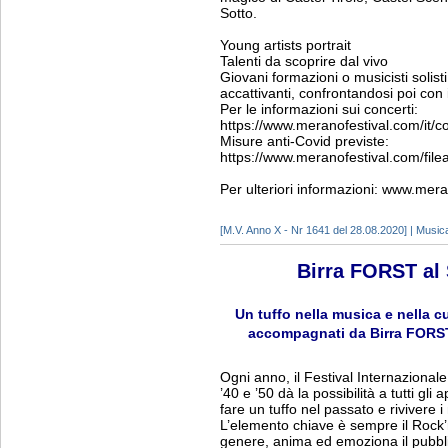
Sotto.
Young artists portrait
Talenti da scoprire dal vivo
Giovani formazioni o musicisti solisti
accattivanti, confrontandosi poi con i
Per le informazioni sui concerti:
https://www.meranofestival.com/it/co
Misure anti-Covid previste:
https://www.meranofestival.com/fi
Per ulteriori informazioni: www.mer
[M.V. Anno X - Nr 1641 del 28.08.2020] | Music
Birra FORST a
Un tuffo nella musica e nella cu
accompagnati da Birra FORST, 
Ogni anno, il Festival Internazional
’40 e ’50 dà la possibilità a tutti gl
fare un tuffo nel passato e rivivere 
L’elemento chiave è sempre il Rock’n
genere, anima ed emoziona il pubbli