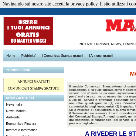
Navigando sul nostro sito accetti la privacy policy. Il sito utilizza i cook
NOTIZIE TURISMO, NEWS, TEMPO
Home
Pubblicita'
| Comunicati Stampa gratuiti
| Annunci gratuiti
IN PRIMO PIANO
M
ANNUNCI GRATUITI
Il servizio Comunicati Stampa/Annunci gratuit
COMUNICATI STAMPA GRATUITI
liquidazione, di seguito indicata come
Il gestore
servizio non e' immune da errori, imprecisioni 
potra' mai e in alcun modo essere ritenuta resp
NEWS - ATTUALITÀ
L'uso del Servizo e' effettuato dall'Utente sot
non offre quindi garanzie (1) circa l'identita',
News Italia
caratteristiche degli inserzionisti, (2) la qualita'
(3) la veridicita' e l'accuratezza di quanto fornito 
News Mondo
Il Gestore del sito
si riserva il diritto di modif
dei Comunicati Stampa/Annunci gratuiti, nel ri
Ambiente
dall'inserzione, le funzionalita' del servizio
preavviso agli utenti.
Economia e Finanza
Internet e Informatica
A RIVEDER LE S