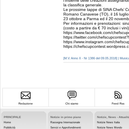
l’insieme delle creazioni assegnando
la classifica generale.
Le prossime tappe di SINA Chefs’ Cu
Romano Canavese (TO), il 16 luglio a
23 ottobre a Parma ed il 20 novemb
Per informazioni e prenotazioni: s
(costo a partire da € 70 inclusi i vini)
https://www.facebook.com/chefscupc
https://twitter.com/chefscupcontest?
https://www.instagram.com/chefscup
https://chefscupcontest.wordpress.
[M.V. Anno X - Nr 1386 del 09.05.2018] | Music
Redazione
Chi siamo
Feed Rss
PRINCIPALE
Notizie in primo piano
Notizie, News - Attualit
Home
Rassegna Internazionale
Notizie News Italia
Pubblicità
Servizi e Approfondimenti
Notizie News Mondo