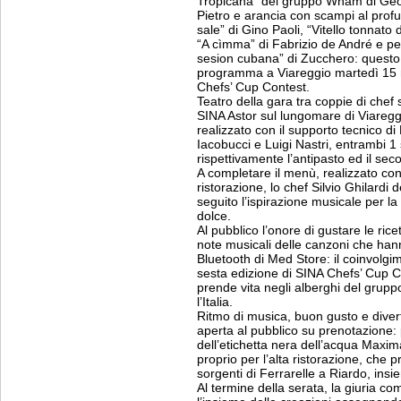
Tropicana” del gruppo Wham di Georg
Pietro e arancia con scampi al profu
sale” di Gino Paoli, “Vitello tonnato
“A cìmma” di Fabrizio de André e per
sesion cubana” di Zucchero: questo i
programma a Viareggio martedì 15 m
Chefs’ Cup Contest.
Teatro della gara tra coppie di chef s
SINA Astor sul lungomare di Viareggi
realizzato con il supporto tecnico d
Iacobucci e Luigi Nastri, entrambi 1
rispettivamente l’antipasto ed il sec
A completare il menù, realizzato con
ristorazione, lo chef Silvio Ghilardi 
seguito l’ispirazione musicale per l
dolce.
Al pubblico l’onore di gustare le ric
note musicali delle canzoni che hanno
Bluetooth di Med Store: il coinvolgime
sesta edizione di SINA Chefs’ Cup C
prende vita negli alberghi del grupp
l’Italia.
Ritmo di musica, buon gusto e diver
aperta al pubblico su prenotazione: 
dell’etichetta nera dell’acqua Maxi
proprio per l’alta ristorazione, che 
sorgenti di Ferrarelle a Riardo, insie
Al termine della serata, la giuria co