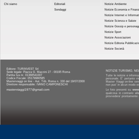
Chi siamo
Editoriali
Notizie Ambiente
Sondaggi
Notizie Economia e Finan
Notizie Internet e Informat
Notizie Scienza e Salute
Notizie Gossip e personag
Notizie Sport
Notizie Associazioni
Notizie Editoria Pubblicazi
Notizie Società
Editore: TURINVEST Srl
NOTIZIE TURISMO, NE
Sede legale: Piazza G. Mazzini 27 - 00195 Roma
Partita Iva nr. 01368541007
Tutte le notizie e informa
Codice Fiscale: 05179980585
personale. E' pertanto vi
Masterviaggi on line - Aut. Trib. Roma n. 330 del 19/07/2000
Master Viaggi on-line senz
Direttore responsabile: IVANO CAMPONESCHI
non puo' in alcun modo es
masterviaggi1977@gmail.com
Le foto presenti su
www.
qualcosa in contrario al
provvedera' prontamente a