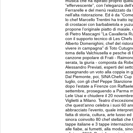
musica che ha ispirato proprio quel
“effervescente”, con l’eleganza dell
Ferrarelle e del menù realizzato da 
nell’alta ristorazione. Ed è da “Com
lo chef Marcello Trentini ha tratto is
di crostacei con barbabietola e yuz
propone l’originale piatto di maiale, o
di Pietro Mascagni “La Cavalleria Ru
con il supporto tecnico di Les Chefs
Alberto Domenighini, chef del ristor
vivere in campagna" di Toto Cutugno,
toma della Valchiusella e pesche di 
canzone popolare di Frati - Raimondo
serata, la giuria - composta da Rob
Alessandro Previati, esperti del setto
assegnando un voto alla coppia in ga
Dal Piemonte, poi, SINA Chefs’ Cup 
luglio, con gli chef Peppe Stanzione
dopo l’estate a Firenze con Raffae
settembre, proseguendo a Parma ma
Lele Usai e chiudere il 20 novembr
Viglietti a Milano. Teatro d’eccezion
che quest’anno celebra i suoi 60 anni
abbracciato l’evento, quale interpret
fatta di storia, cultura, arte lusso 
sinora coinvolto 80 chef stellati che
tappe italiane e 3 tappe internazionali,
alle fiabe, ai fumetti, alla moda, si