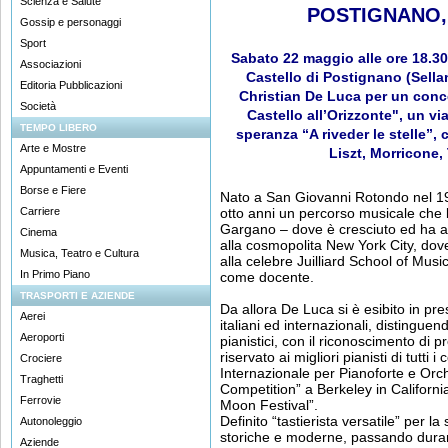
Scienza e Salute
POSTIGNANO,
Gossip e personaggi
Sport
Sabato 22 maggio alle ore 18.30
Associazioni
Castello di Postignano (Sella
Editoria Pubblicazioni
Christian De Luca per un conc
Società
Castello all’Orizzonte", un vi
TEMPO LIBERO
speranza “A riveder le stelle”,
Arte e Mostre
Liszt, Morricone,
Appuntamenti e Eventi
Borse e Fiere
Nato a San Giovanni Rotondo nel 1993
Carriere
otto anni un percorso musicale che l
Gargano – dove è cresciuto ed ha av
Cinema
alla cosmopolita New York City, dove
Musica, Teatro e Cultura
alla celebre Juilliard School of Musi
In Primo Piano
come docente.
TRASPORTI E AZIENDE
Da allora De Luca si è esibito in pr
Aerei
italiani ed internazionali, distingue
Aeroporti
pianistici, con il riconoscimento di p
riservato ai migliori pianisti di tutti 
Crociere
Internazionale per Pianoforte e Orch
Traghetti
Competition” a Berkeley in Californi
Ferrovie
Moon Festival”.
Definito “tastierista versatile” per l
Autonoleggio
storiche e moderne, passando duran
Aziende