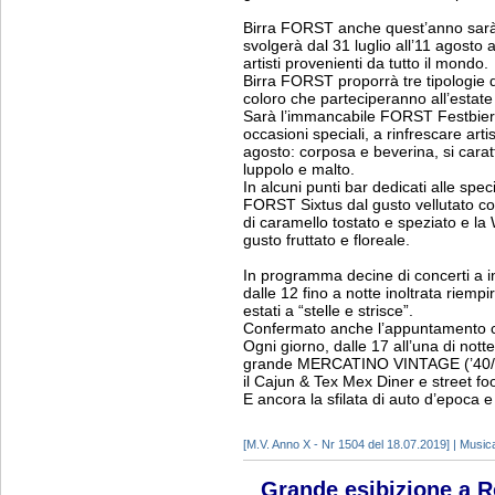
Birra FORST anche quest’anno sarà s
svolgerà dal 31 luglio all’11 agosto a 
artisti provenienti da tutto il mondo.
Birra FORST proporrà tre tipologie d
coloro che parteciperanno all’estat
Sarà l’immancabile FORST Festbier,
occasioni speciali, a rinfrescare artis
agosto: corposa e beverina, si carat
luppolo e malto.
In alcuni punti bar dedicati alle spec
FORST Sixtus dal gusto vellutato co
di caramello tostato e speziato e l
gusto fruttato e floreale.
In programma decine di concerti a i
dalle 12 fino a notte inoltrata riempir
estati a “stelle e strisce”.
Confermato anche l’appuntamento co
Ogni giorno, dalle 17 all’una di notte,
grande MERCATINO VINTAGE (’40/’5
il Cajun & Tex Mex Diner e street fo
E ancora la sfilata di auto d’epoca e
[M.V. Anno X - Nr 1504 del 18.07.2019] | Music
Grande esibizione a R