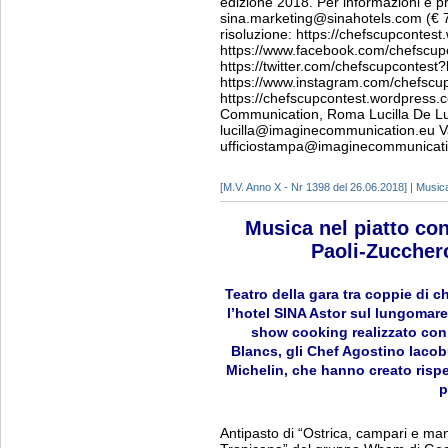
edizione 2018. Per informazioni e p
sina.marketing@sinahotels.com (€ 7
risoluzione: https://chefscupcontes
https://www.facebook.com/chefscupc
https://twitter.com/chefscupcontest?
https://www.instagram.com/chefscup
https://chefscupcontest.wordpres
Communication, Roma Lucilla De Lu
lucilla@imaginecommunication.eu Va
ufficiostampa@imaginecommunicat
[M.V. Anno X - Nr 1398 del 26.06.2018] | Music
Musica nel piatto co
Paoli-Zuccher
Teatro della gara tra coppie di ch
l’hotel SINA Astor sul lungomare 
show cooking realizzato con 
Blancs, gli Chef Agostino Iacobu
Michelin, che hanno creato rispe
p
Antipasto di “Ostrica, campari e man