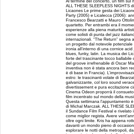
Al termine del concerto, un film sul
ALL THESE SLEEPLESS NIGHTS di M
Licaones Le prime gesta dei Licaon
Party (2005) e Licalecca (2006): anna
Francesco Bearzatti e Mauro Ottolini,
quartetto. Per entrambi era il mome
esperienze alla piena maturità artisti
come solisti di punta del jazz itali
internazionali. “The Return” segna a
un progetto dal notevole potenziale 
ironia all’interno di una cornice aci
blues, funky, latin. La musica dei 
forte del trascinante tocco ballabile
del groove irrefrenabile di Oscar Mar
inventiva non è stata ancora ben rece
è di base in Francia). L’improvvisaz
estro: le trascinanti volate di Bearza
galvanizzante, col loro sound verac
divertissement e pura eccitazione cin
Cinema Odeon proporrà il consueto
film incentrato sul mondo della music
Questa settimana l'appuntamento
di Michal Marczak. ALL THESE SLEE
il Sundance Film Festival e rivelato 
come miglior regista. Avere vent'anni 
oltre ogni limite. Kris ha appena rott
davanti un mondo pieno di occasioni.
esplorare le notti della metropoli, d