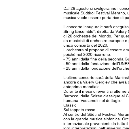
Dal 26 agosto si svolgeranno i conc
musicale Südtirol Festival Merano, un
musica vuole essere portatrice di pa
Il concerto inaugurale sarà eseguit
String Ensemble”, diretta da Valery 
di 20 orchestre del Mondo. Per que
da musicisti di orchestre europee e 
unico concerto del 2020.
L'orchestra si propone di essere am
poiché nel 2020 ricorrono:
- 75 anni dalla fine della seconda 
- 50 anni dalla fondazione dell'UN
- 25 anni dalla fondazione dell'orch
L'ultimo concerto sarà della Mariins
ancora da Valery Gergiev che avrà con
anteprima mondiale.
Durante il mese di eventi si alterner
Barocco, dalle Soirée classique al C
humana. Vediamoli nel dettaglio.
Classic
Sul tappeto rosso
Al centro del Südtirol Festival Mer
con la grande musica sinfonica. Orche
internazionale provenienti da tutto 
loro interpretazioni nell'universo 