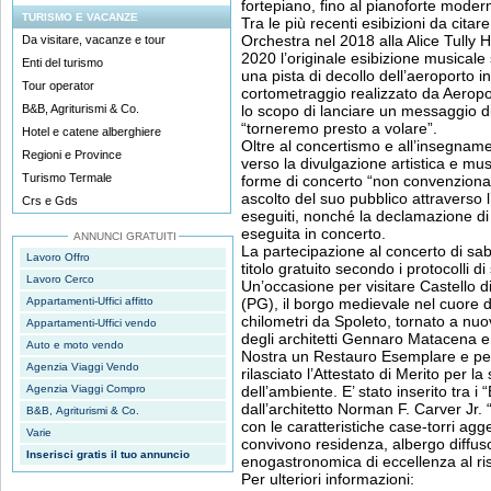
fortepiano, fino al pianoforte moder
TURISMO E VACANZE
Tra le più recenti esibizioni da citar
Orchestra nel 2018 alla Alice Tully 
Da visitare, vacanze e tour
2020 l’originale esibizione musical
Enti del turismo
una pista di decollo dell’aeroporto in
Tour operator
cortometraggio realizzato da Aerop
B&B, Agriturismi & Co.
lo scopo di lanciare un messaggio d
“torneremo presto a volare”.
Hotel e catene alberghiere
Oltre al concertismo e all’insegname
Regioni e Province
verso la divulgazione artistica e mus
Turismo Termale
forme di concerto “non convenzionali”
ascolto del suo pubblico attraverso 
Crs e Gds
eseguiti, nonché la declamazione di v
eseguita in concerto.
ANNUNCI GRATUITI
La partecipazione al concerto di sa
Lavoro Offro
titolo gratuito secondo i protocolli di
Lavoro Cerco
Un’occasione per visitare Castello 
Appartamenti-Uffici affitto
(PG), il borgo medievale nel cuore d
chilometri da Spoleto, tornato a nuov
Appartamenti-Uffici vendo
degli architetti Gennaro Matacena e 
Auto e moto vendo
Nostra un Restauro Esemplare e per
Agenzia Viaggi Vendo
rilasciato l’Attestato di Merito per l
Agenzia Viaggi Compro
dell’ambiente. E’ stato inserito tra i “B
dall’architetto Norman F. Carver Jr. “l
B&B, Agriturismi & Co.
con le caratteristiche case-torri agge
Varie
convivono residenza, albergo diffuso 
Inserisci gratis il tuo annuncio
enogastronomica di eccellenza al r
Per ulteriori informazioni: