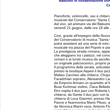
Babuino in collaborazione con 
Ce
Pianoforte, violoncello, sax e chitarr
musicisti del Conservatorio “Santa C
dal vivo, ad animare via del Babuino
venerdì 21 giugno, dalle ore 18 all
Così, grazie all’impegno della Nuov
del Conservatorio di musica “Santa Ce
potrà assistere ad una serie di mini 
musicale tra piazza del Popolo e pi
La prestigiosa strada romana, appena
che aleggiano tra i palazzi, nel cors
romani e ai turisti musica da ascolto
un originale palcoscenico, proprio pe
Il programma della serata, articolat
presso la boutique Aspesi il duo ja
Matteo Zaccheo alla chitarra; Chopa
Faradzhian soprano, Alessandro Lan
da Emporio Armani un quartetto al f
Buse Korkmaz violino, Clara Belladon
Etro ospita il duo jazz con Roberta 
chitarra; da Gente il duo jazz con la
chitarra di Luca Giannini; presso H
Paone e fisarmonica Mario Piluso; al
da Veronica Marini voce, Antonio Flor