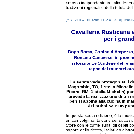
rimasto indipendente in Italia, tenendo
tradizioni regionali e della tutela del
[M.V. Anno X - Nr 1399 del 03.07.2018] | Music
Cavalleria Rusticana 
per i grand
Dopo Roma, Cortina d’Ampezzo, P
Romano Canavese, in provinci
ristorante Le Scuderie del relai
tappa del tour stellat
La serata vede protagonisti i du
Magorabin, TO, 1 stella Michelin
Pipero, RM, 1 stella Michelin) per 
prevede la realizzazione di un m
ben si abbina alla cucina in man
del pubblico e un punt
In questa sesta edizione, è la music
un coinvolgimento dei 5 sensi, assi
Store con le cuffie Tunit: gli ospiti
sapore della ricetta, isolati da dist