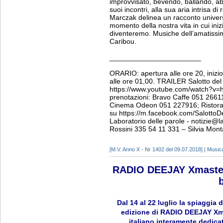
improvvisato, bevendo, ballando, ab
suoi incontri, alla sua aria intrisa d
Marczak delinea un racconto univers
momento della nostra vita in cui ini
diventeremo. Musiche dell’amatissim
Caribou.
_______________________
ORARIO: apertura alle ore 20, inizio
alle ore 01,00. TRAILER Salotto de
https://www.youtube.com/watch?v=h
prenotazioni: Bravo Caffe 051 2661
Cinema Odeon 051 227916; Ristora
su https://m.facebook.com/SalottoDe
Laboratorio delle parole - notizie@l
Rossini 335 54 11 331 – Silvia Mon
[M.V. Anno X - Nr 1402 del 09.07.2018] | Music
RADIO DEEJAY Xmasters
b
Dal 14 al 22 luglio la spiaggia d
edizione di RADIO DEEJAY Xma
italiano interamente dedica