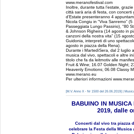
www.meranofestival.com
Inoltre, durante tutta l’estate, grazi
città sarà aria di festa, con concerti
d’Estate presenteranno 4 appuntamen
Nicola Congiu in “Viva Sanremo” (5 
Passeggiata Lungo Passirio), “80 St
& Johnson Righeira (14 agosto in p
canzoni della nostra vita” (15 agosto
Guidonia, interpreti di uno spettaco
agosto in piazza della Rena).
Durante i MartedìSera, dal 2 luglio a
musica dal vivo, spettacoli e altre 
titolo che fa da leitmotiv alle manife
Fruit & Wine; 16.07 Golden Night; 23
Heavenly Emotions; 06.08 Classy Me
www.merano.eu
Per ulteriori informazioni www.mera
[M.V. Anno X - Nr 1500 del 26.06.2019] | Music
BABUINO IN MUSICA R
2019, dalle o
Concerti dal vivo tra piazza 
celebrare la Festa della Musica