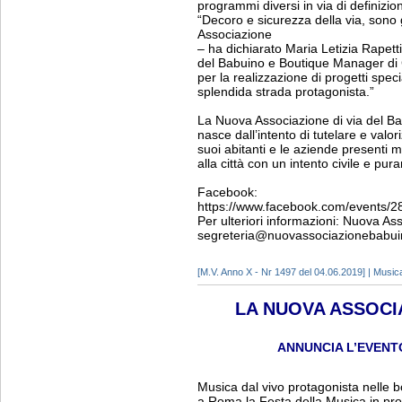
programmi diversi in via di definizio
“Decoro e sicurezza della via, sono g
Associazione
– ha dichiarato Maria Letizia Rapet
del Babuino e Boutique Manager di C
per la realizzazione di progetti spe
splendida strada protagonista.”
La Nuova Associazione di via del Ba
nasce dall’intento di tutelare e valor
suoi abitanti e le aziende presenti
alla città con un intento civile e pur
Facebook:
https://www.facebook.com/events/2
Per ulteriori informazioni: Nuova A
segreteria@nuovassociazionebabuin
[M.V. Anno X - Nr 1497 del 04.06.2019] | Music
LA NUOVA ASSOCI
ANNUNCIA L’EVENTO
Musica dal vivo protagonista nelle b
a Roma la Festa della Musica in pr