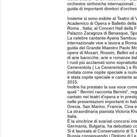
orchestre sinfoniche internazionali ; 
guida di importanti direttori d’orchest
Insieme si sono esibite al Teatro di V
Academico di Opera e Balletto della 
Roma , Italia; al Concert Hall della 
Palazzo Zaragoza di Benasque, Sp
La celebre cantante Ayana Sambuu ,
internazionale vive e lavora a Roma, 
guida del Grande Maestro Paolo Mont
opere di Mozart, Rossini, Bellini ed
di arie barocche, arie e romanze ita
I ruoli più acclamati sono soprattut
Cenerentola ( La Cenerentola ) e Rosi
invitata come ospite speciale a num
è stata ospite speciale e cantante 
2015.
Inoltre ha prestato la sua voce come
quali “ Bernini racconta Bernini”, r
cantato nei teatri d’opera e in prest
nelle presentazioni importanti in It
Grecia, San Marino, Francia, Cina 
La straordinaria pianista Victoria Kh
Italia.
È la vincitrice di svariati concorsi in
Germania, Bulgaria, ha debuttato com
Si è laureata al Conservatorio di S
Russia,conseguendo i Diplomi di I e I