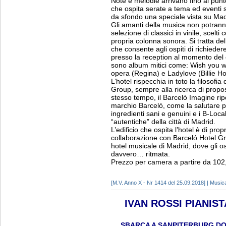
Note e melodie arrivano fino al punto
che ospita serate a tema ed eventi sp
da sfondo una speciale vista su Mad
Gli amanti della musica non potranno
selezione di classici in vinile, scelt
propria colonna sonora. Si tratta del
che consente agli ospiti di richiedere
presso la reception al momento del ch
sono album mitici come: Wish you we
opera (Regina) e Ladylove (Billie Ho
L’hotel rispecchia in toto la filosofi
Group, sempre alla ricerca di propos
stesso tempo, il Barceló Imagine ripor
marchio Barceló, come la salutare p
ingredienti sani e genuini e i B-Locals
“autentiche” della città di Madrid.
L’edificio che ospita l’hotel è di pr
collaborazione con Barceló Hotel Gro
hotel musicale di Madrid, dove gli o
davvero… ritmata.
Prezzo per camera a partire da 102
[M.V. Anno X - Nr 1414 del 25.09.2018] | Music
IVAN ROSSI PIANIS
SBARCA A SANPITERBURG DOV