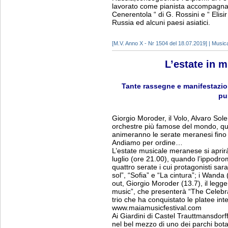
lavorato come pianista accompagnat
Cenerentola “ di G. Rossini e “ Elisir
Russia ed alcuni paesi asiatici.
[M.V. Anno X - Nr 1504 del 18.07.2019] | Music
L’estate in 
Tante rassegne e manifestazion
pu
Giorgio Moroder, il Volo, Alvaro Soler
orchestre più famose del mondo, ques
animeranno le serate meranesi fino 
Andiamo per ordine…
L’estate musicale meranese si aprirà
luglio (ore 21.00), quando l’ippodr
quattro serate i cui protagonisti sa
sol”, “Sofia” e “La cintura”; i Wanda
out, Giorgio Moroder (13.7), il legg
music”, che presenterà “The Celebrati
trio che ha conquistato le platee int
www.maiamusicfestival.com
Ai Giardini di Castel Trauttmansdorf
nel bel mezzo di uno dei parchi botan