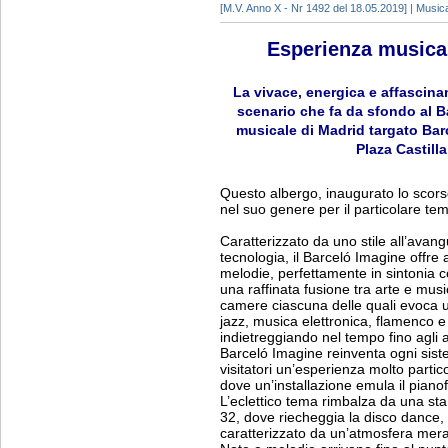
[M.V. Anno X - Nr 1492 del 18.05.2019] | Music
Esperienza musical
La vivace, energica e affascina
scenario che fa da sfondo al B
musicale di Madrid targato Barc
Plaza Castilla
Questo albergo, inaugurato lo scors
nel suo genere per il particolare tem
Caratterizzato da uno stile all’avang
tecnologia, il Barceló Imagine offre ai
melodie, perfettamente in sintonia co
una raffinata fusione tra arte e musi
camere ciascuna delle quali evoca u
jazz, musica elettronica, flamenco e 
indietreggiando nel tempo fino agli 
Barceló Imagine reinventa ogni sist
visitatori un’esperienza molto partico
dove un’installazione emula il pianof
L’eclettico tema rimbalza da una stan
32, dove riecheggia la disco dance,
caratterizzato da un’atmosfera mera