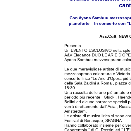
cant
Con Ayana Sambuu mezzosopran
pianoforte – In concerto con “L
Ass.Cult. NEW
Presenta:
Un EVENTO ESCLUSIVO nella splend
A&V Elegance DUO LE ARIE D’OP
Ayana Sambuu mezzosoprano coloratu
Le due meravigliose artiste di musi
mezzosoprano coloratura e Victoria 
concerto lirico “Le Arie d’Opera più 
della Sala Baldini a Roma , piazza di
18:30.
Una raccolta delle arie più amate e 
periodo più recente : Gluck , Haende
Bellini ed alcune sorprese speciali p
verrà direttamente dall’ Asia , Russ
Amsterdam.
Le artiste di musica lirica si sono 
Festival di Benasque, SPAGNA.
Hanno collaborato insieme per diver
Cenerentola “ di G. Rossini ed “ L’El