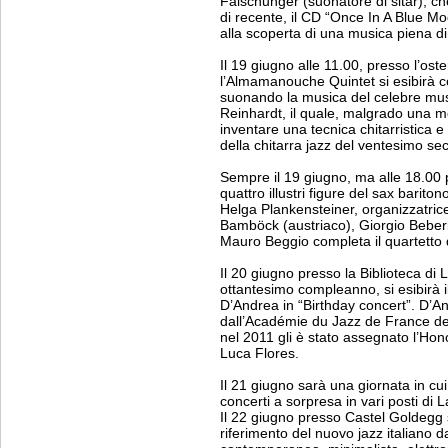
Falschunger (suonatore di sitar), ch
di recente, il CD “Once In A Blue Mo
alla scoperta di una musica piena di
Il 19 giugno alle 11.00, presso l’ost
l’Almamanouche Quintet si esibirà c
suonando la musica del celebre musi
Reinhardt, il quale, malgrado una 
inventare una tecnica chitarristica 
della chitarra jazz del ventesimo sec
Sempre il 19 giugno, ma alle 18.00 pr
quattro illustri figure del sax bariton
Helga Plankensteiner, organizzatric
Bamböck (austriaco), Giorgio Beberi 
Mauro Beggio completa il quartetto de
Il 20 giugno presso la Biblioteca di 
ottantesimo compleanno, si esibirà 
D’Andrea in “Birthday concert”. D’An
dall’Académie du Jazz de France de
nel 2011 gli è stato assegnato l’Hon
Luca Flores.
Il 21 giugno sarà una giornata in cui
concerti a sorpresa in vari posti di 
Il 22 giugno presso Castel Goldegg 
riferimento del nuovo jazz italiano da