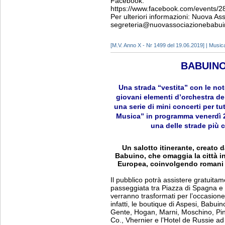
Facebook:
https://www.facebook.com/events/2
Per ulteriori informazioni: Nuova A
segreteria@nuovassociazionebabuin
[M.V. Anno X - Nr 1499 del 19.06.2019] | Music
BABUINO
Una strada “vestita” con le note
giovani elementi d’orchestra del
una serie di mini concerti per tut
Musica” in programma venerdì 21
una delle strade più c
Un salotto itinerante, creato 
Babuino, che omaggia la città i
Europea, coinvolgendo romani e 
Il pubblico potrà assistere gratuitam
passeggiata tra Piazza di Spagna e 
verranno trasformati per l’occasione
infatti, le boutique di Aspesi, Babu
Gente, Hogan, Marni, Moschino, Pink
Co., Vhernier e l’Hotel de Russie ad