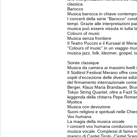
classica.
Barocco
Musica barocca in chiave contemp
I concerti della serie “Barocco” con
tempi. Grazie alle interpretazioni p
musica può essere vissuta in tutta l
Colours of music
Musica senza frontiere
Il Teatro Puccini e il Kursaal di Me
“Colours of music” in un viaggio mus
musica jazz, folk, klezmer, gospel, 
Soirée classique
Musica da camera ai massimi livelli
Il Südtirol Festival Merano offre conce
ospiti d’eccezione delle diverse ed
del firmamento internazionale come
Berger, Klaus Maria Brandauer, Brun
Tokyo String Quartet, oltre a Fazil S
leggenda della chitarra Pepe Romero
Mystica
Musica con devozione
Suoni religiosi e spirituali nelle Chi
Vox humana
La magia della musica vocale
I concerti vox humana conducono ne
musica vocale. Complessi di fama m
magico di Castel Tirolo, Castel Scen