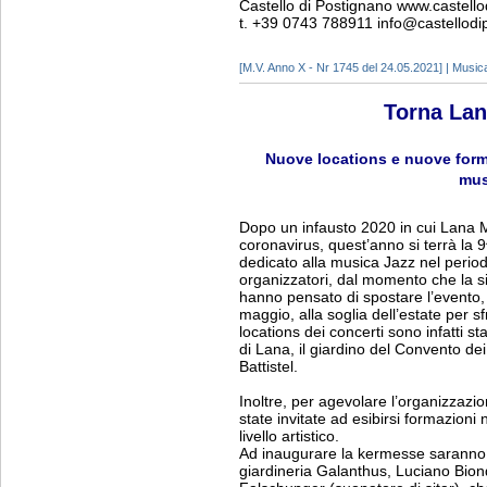
Castello di Postignano www.castello
t. +39 0743 788911 info@castellodip
[M.V. Anno X - Nr 1745 del 24.05.2021] | Music
Torna Lan
Nuove locations e nuove formaz
mus
Dopo un infausto 2020 in cui Lana M
coronavirus, quest’anno si terrà la 
dedicato alla musica Jazz nel period
organizzatori, dal momento che la 
hanno pensato di spostare l’evento, 
maggio, alla soglia dell’estate per sf
locations dei concerti sono infatti st
di Lana, il giardino del Convento d
Battistel.
Inoltre, per agevolare l’organizzazi
state invitate ad esibirsi formazion
livello artistico.
Ad inaugurare la kermesse saranno i
giardineria Galanthus, Luciano Biond