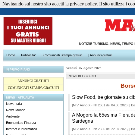
Navigando sul nostro sito accetti la privacy policy. Il sito utilizza i cook
NOTIZIE TURISMO, NEWS, TEMPO
Home
Pubblicita'
| Comunicati Stampa gratuiti
| Annunci gratuiti
Venerdì, 07 Agosto 2026
IN PRIMO PIANO
NEWS DEL GIORNO
ANNUNCI GRATUITI
Borse
COMUNICATI STAMPA GRATUITI
Slow Food, tre giornate su cib
NEWS - ATTUALITÀ
News Italia
[M.V. Anno X - Nr 2601 del 04.08.2026] | Bo
News Mondo
A Mogoro la 65esima Fiera dell
Ambiente
Sardegna
Economia e Finanza
Internet e Informatica
[M.V. Anno X - Nr 2596 del 22.07.2026] | Bo