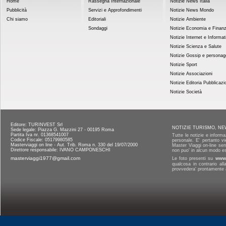
Home
Rassegna Internazionale
Notizie News Italia
Pubblicità
Servizi e Approfondimenti
Notizie News Mondo
Chi siamo
Editoriali
Notizie Ambiente
Sondaggi
Notizie Economia e Finan
Notizie Internet e Informat
Notizie Scienza e Salute
Notizie Gossip e personag
Notizie Sport
Notizie Associazioni
Notizie Editoria Pubblicazi
Notizie Società
Editore: TURINVEST Srl
NOTIZIE TURISMO, NE
Sede legale: Piazza G. Mazzini 27 - 00195 Roma
Partita Iva nr. 01368541007
Tutte le notizie e informa
Codice Fiscale: 05179980585
personale. E' pertanto vi
Masterviaggi on line - Aut. Trib. Roma n. 330 del 19/07/2000
Master Viaggi on-line senz
Direttore responsabile: IVANO CAMPONESCHI
non puo' in alcun modo es
masterviaggi1977@gmail.com
Le foto presenti su
www.
qualcosa in contrario al
provvedera' prontamente a