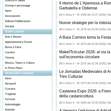
Scienza e Salute
Il ritorno de L’Aperossa a Ro
Gossip e personaggi
Garbatella e Ostiense
Sport
[M.V. Anno X - Nr 2588 del 13.07.2026] | Bo
Associazioni
Editoria Pubblicazioni
Nuove strategie per la ristora
Società
[M.V. Anno X - Nr 2579 del 26.06.2026] | Bo
TEMPO LIBERO
Arte e Mostre
A Baia Cornino torna la Festa
Appuntamenti e Eventi
[M.V. Anno X - Nr 2575 del 22.06.2026] | Bo
Borse e Fiere
MakeITcircular 2026: al via la
Carriere
sull'economia circolare
Cinema
Musica, Teatro e Cultura
[M.V. Anno X - Nr 2575 del 22.06.2026] | Bo
In Primo Piano
Le Jornadas Medievales di Avi
TRASPORTI E AZIENDE
Tres Culturas
Aerei
[M.V. Anno X - Nr 2573 del 19.06.2026] | Bo
Aeroporti
Crociere
Castanea Expo 2026: a Firenz
Traghetti
della castanicoltura
Ferrovie
[M.V. Anno X - Nr 2569 del 15.06.2026] | Bo
Autonoleggio
Aziende
A Venezia l’edizione di Adria