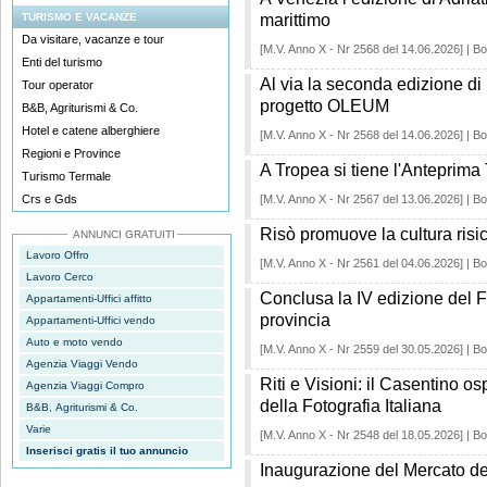
TURISMO E VACANZE
marittimo
Da visitare, vacanze e tour
[M.V. Anno X - Nr 2568 del 14.06.2026] | Bo
Enti del turismo
Al via la seconda edizione d
Tour operator
progetto OLEUM
B&B, Agriturismi & Co.
Hotel e catene alberghiere
[M.V. Anno X - Nr 2568 del 14.06.2026] | Bo
Regioni e Province
A Tropea si tiene l'Anteprim
Turismo Termale
Crs e Gds
[M.V. Anno X - Nr 2567 del 13.06.2026] | Bo
Risò promuove la cultura risico
ANNUNCI GRATUITI
Lavoro Offro
[M.V. Anno X - Nr 2561 del 04.06.2026] | Bo
Lavoro Cerco
Conclusa la IV edizione del F
Appartamenti-Uffici affitto
provincia
Appartamenti-Uffici vendo
Auto e moto vendo
[M.V. Anno X - Nr 2559 del 30.05.2026] | Bo
Agenzia Viaggi Vendo
Riti e Visioni: il Casentino os
Agenzia Viaggi Compro
della Fotografia Italiana
B&B, Agriturismi & Co.
Varie
[M.V. Anno X - Nr 2548 del 18.05.2026] | Bo
Inserisci gratis il tuo annuncio
Inaugurazione del Mercato de