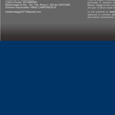
Tutte le notizie e informa
Codice Fiscale: 05179980585
personale. E' pertanto vi
Masterviaggi on line - Aut. Trib. Roma n. 330 del 19/07/2000
Master Viaggi on-line senz
Direttore responsabile: IVANO CAMPONESCHI
non puo' in alcun modo es
masterviaggi1977@gmail.com
Le foto presenti su
www.
qualcosa in contrario al
provvedera' prontamente a