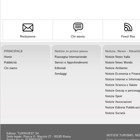
Redazione
Chi siamo
Feed Rss
PRINCIPALE
Notizie in primo piano
Notizie, News - Attualit
Home
Rassegna Internazionale
Notizie News Italia
Pubblicità
Servizi e Approfondimenti
Notizie News Mondo
Chi siamo
Editoriali
Notizie Ambiente
Sondaggi
Notizie Economia e Finan
Notizie Internet e Informat
Notizie Scienza e Salute
Notizie Gossip e personag
Notizie Sport
Notizie Associazioni
Notizie Editoria Pubblicazi
Notizie Società
Editore: TURINVEST Srl
NOTIZIE TURISMO, NE
Sede legale: Piazza G. Mazzini 27 - 00195 Roma
Partita Iva nr. 01368541007