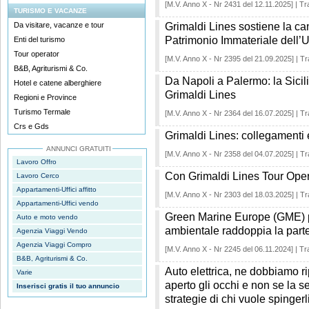
[M.V. Anno X - Nr 2431 del 12.11.2025] | Tr
TURISMO E VACANZE
Da visitare, vacanze e tour
Grimaldi Lines sostiene la can
Patrimonio Immateriale del
Enti del turismo
Tour operator
[M.V. Anno X - Nr 2395 del 21.09.2025] | Tr
B&B, Agriturismi & Co.
Da Napoli a Palermo: la Sicil
Hotel e catene alberghiere
Grimaldi Lines
Regioni e Province
Turismo Termale
[M.V. Anno X - Nr 2364 del 16.07.2025] | Tr
Crs e Gds
Grimaldi Lines: collegamenti 
ANNUNCI GRATUITI
[M.V. Anno X - Nr 2358 del 04.07.2025] | Tr
Lavoro Offro
Con Grimaldi Lines Tour Oper
Lavoro Cerco
Appartamenti-Uffici affitto
[M.V. Anno X - Nr 2303 del 18.03.2025] | Tr
Appartamenti-Uffici vendo
Green Marine Europe (GME) p
Auto e moto vendo
ambientale raddoppia la parte
Agenzia Viaggi Vendo
Agenzia Viaggi Compro
[M.V. Anno X - Nr 2245 del 06.11.2024] | Tr
B&B, Agriturismi & Co.
Auto elettrica, ne dobbiamo r
Varie
aperto gli occhi e non se la 
Inserisci gratis il tuo annuncio
strategie di chi vuole spingerli 