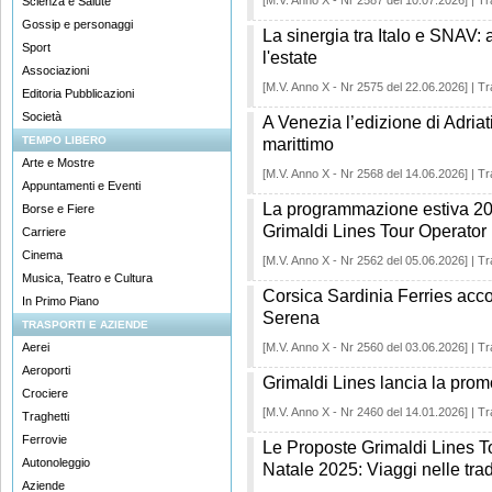
[M.V. Anno X - Nr 2587 del 10.07.2026] | Tr
Scienza e Salute
Gossip e personaggi
La sinergia tra Italo e SNAV: at
Sport
l'estate
Associazioni
[M.V. Anno X - Nr 2575 del 22.06.2026] | Tr
Editoria Pubblicazioni
Società
A Venezia l’edizione di Adria
TEMPO LIBERO
marittimo
Arte e Mostre
[M.V. Anno X - Nr 2568 del 14.06.2026] | Tr
Appuntamenti e Eventi
La programmazione estiva 20
Borse e Fiere
Grimaldi Lines Tour Operator
Carriere
Cinema
[M.V. Anno X - Nr 2562 del 05.06.2026] | Tr
Musica, Teatro e Cultura
Corsica Sardinia Ferries acco
In Primo Piano
Serena
TRASPORTI E AZIENDE
Aerei
[M.V. Anno X - Nr 2560 del 03.06.2026] | Tr
Aeroporti
Grimaldi Lines lancia la pr
Crociere
[M.V. Anno X - Nr 2460 del 14.01.2026] | Tr
Traghetti
Ferrovie
Le Proposte Grimaldi Lines To
Autonoleggio
Natale 2025: Viaggi nelle tra
Aziende