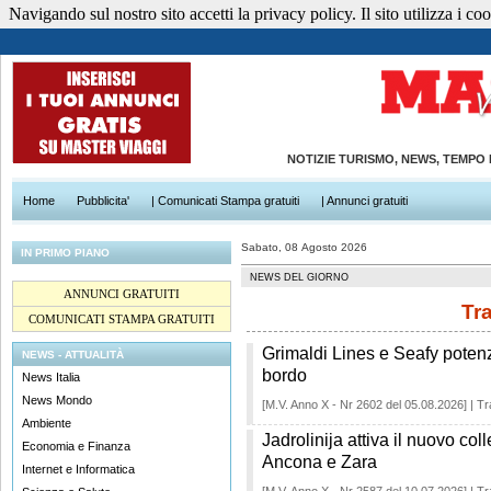
Navigando sul nostro sito accetti la privacy policy. Il sito utilizza i cook
NOTIZIE TURISMO, NEWS, TEMPO
Home
Pubblicita'
| Comunicati Stampa gratuiti
| Annunci gratuiti
Sabato, 08 Agosto 2026
IN PRIMO PIANO
NEWS DEL GIORNO
ANNUNCI GRATUITI
Tra
COMUNICATI STAMPA GRATUITI
Grimaldi Lines e Seafy potenz
NEWS - ATTUALITÀ
bordo
News Italia
News Mondo
[M.V. Anno X - Nr 2602 del 05.08.2026] | Tr
Ambiente
Jadrolinija attiva il nuovo co
Economia e Finanza
Ancona e Zara
Internet e Informatica