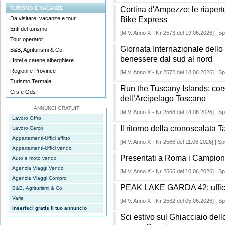
TURISMO E VACANZE
Cortina d'Ampezzo: le riapertu
Da visitare, vacanze e tour
Bike Express
Enti del turismo
[M.V. Anno X - Nr 2573 del 19.06.2026] | Sp
Tour operator
Giornata Internazionale dello 
B&B, Agriturismi & Co.
benessere dal sud al nord
Hotel e catene alberghiere
Regioni e Province
[M.V. Anno X - Nr 2572 del 18.06.2026] | Sp
Turismo Termale
Run the Tuscany Islands: cor
Crs e Gds
dell’Arcipelago Toscano
ANNUNCI GRATUITI
[M.V. Anno X - Nr 2568 del 14.06.2026] | Sp
Lavoro Offro
Il ritorno della cronoscalata 
Lavoro Cerco
Appartamenti-Uffici affitto
[M.V. Anno X - Nr 2566 del 11.06.2026] | Sp
Appartamenti-Uffici vendo
Presentati a Roma i Campion
Auto e moto vendo
Agenzia Viaggi Vendo
[M.V. Anno X - Nr 2565 del 10.06.2026] | Sp
Agenzia Viaggi Compro
PEAK LAKE GARDA 42: ufficial
B&B, Agriturismi & Co.
Varie
[M.V. Anno X - Nr 2562 del 05.06.2026] | Sp
Inserisci gratis il tuo annuncio
Sci estivo sul Ghiacciaio dello