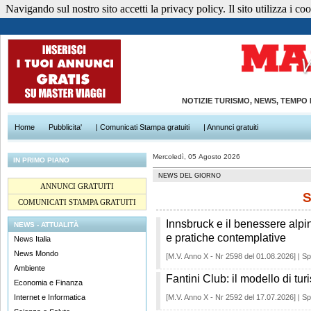
Navigando sul nostro sito accetti la privacy policy. Il sito utilizza i cook
NOTIZIE TURISMO, NEWS, TEMPO
Home
Pubblicita'
| Comunicati Stampa gratuiti
| Annunci gratuiti
Mercoledì, 05 Agosto 2026
IN PRIMO PIANO
NEWS DEL GIORNO
ANNUNCI GRATUITI
S
COMUNICATI STAMPA GRATUITI
Innsbruck e il benessere alpin
NEWS - ATTUALITÀ
e pratiche contemplative
News Italia
News Mondo
[M.V. Anno X - Nr 2598 del 01.08.2026] | Sp
Ambiente
Fantini Club: il modello di tur
Economia e Finanza
Internet e Informatica
[M.V. Anno X - Nr 2592 del 17.07.2026] | Sp