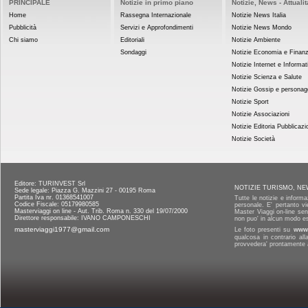
PRINCIPALE
Notizie in primo piano
Notizie, News - Attualit
Home
Rassegna Internazionale
Notizie News Italia
Pubblicità
Servizi e Approfondimenti
Notizie News Mondo
Chi siamo
Editoriali
Notizie Ambiente
Sondaggi
Notizie Economia e Finan
Notizie Internet e Informat
Notizie Scienza e Salute
Notizie Gossip e personag
Notizie Sport
Notizie Associazioni
Notizie Editoria Pubblicazi
Notizie Società
Editore: TURINVEST Srl
NOTIZIE TURISMO, NE
Sede legale: Piazza G. Mazzini 27 - 00195 Roma
Partita Iva nr. 01368541007
Tutte le notizie e informa
Codice Fiscale: 05179980585
personale. E' pertanto vi
Masterviaggi on line - Aut. Trib. Roma n. 330 del 19/07/2000
Master Viaggi on-line senz
Direttore responsabile: IVANO CAMPONESCHI
non puo' in alcun modo es
masterviaggi1977@gmail.com
Le foto presenti su
www.
qualcosa in contrario al
provvedera' prontamente a