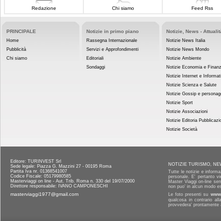
Redazione
Chi siamo
Feed Rss
PRINCIPALE
Notizie in primo piano
Notizie, News - Attualit
Home
Rassegna Internazionale
Notizie News Italia
Pubblicità
Servizi e Approfondimenti
Notizie News Mondo
Chi siamo
Editoriali
Notizie Ambiente
Sondaggi
Notizie Economia e Finan
Notizie Internet e Informat
Notizie Scienza e Salute
Notizie Gossip e personag
Notizie Sport
Notizie Associazioni
Notizie Editoria Pubblicazi
Notizie Società
Editore: TURINVEST Srl
NOTIZIE TURISMO, NE
Sede legale: Piazza G. Mazzini 27 - 00195 Roma
Partita Iva nr. 01368541007
Tutte le notizie e informa
Codice Fiscale: 05179980585
personale. E' pertanto vi
Masterviaggi on line - Aut. Trib. Roma n. 330 del 19/07/2000
Master Viaggi on-line senz
Direttore responsabile: IVANO CAMPONESCHI
non puo' in alcun modo es
masterviaggi1977@gmail.com
Le foto presenti su
www.
qualcosa in contrario al
provvedera' prontamente a