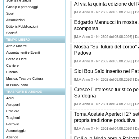
Scienza e Salute
Al via la quinta edizione del
Gossip e personaggi
[M.V. Anno X - Nr 2602 del 05.08.2026] | Da
Sport
Associazioni
Edgardo Mannucci in mostra a
Editoria Pubblicazioni
scomparsa
Società
[M.V. Anno X - Nr 2602 del 05.08.2026] | Da
TEMPO LIBERO
Arte e Mostre
Mostra ''Sul futuro del corpo''
Padova
Appuntamenti e Eventi
Borse e Fiere
[M.V. Anno X - Nr 2602 del 05.08.2026] | Da
Carriere
Sidi Bou Saïd inserito nel 
Cinema
Musica, Teatro e Cultura
[M.V. Anno X - Nr 2602 del 05.08.2026] | Da
In Primo Piano
Cresce l'interesse turistico 
TRASPORTI E AZIENDE
Sardegna
Aerei
[M.V. Anno X - Nr 2601 del 04.08.2026] | Da
Aeroporti
Crociere
Torna Acetaie Aperte: il 27 s
Traghetti
propria tradizione produttiva
Ferrovie
[M.V. Anno X - Nr 2601 del 04.08.2026] | Da
Autonoleggio
Aziende
Dalí e la Moda apre a Palazz