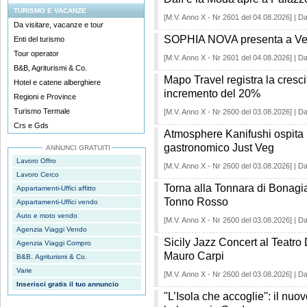
TURISMO E VACANZE
[M.V. Anno X - Nr 2601 del 04.08.2026] | Da
Da visitare, vacanze e tour
SOPHIA NOVA presenta a Ven
Enti del turismo
Tour operator
[M.V. Anno X - Nr 2601 del 04.08.2026] | Da
B&B, Agriturismi & Co.
Mapo Travel registra la cresc
Hotel e catene alberghiere
incremento del 20%
Regioni e Province
Turismo Termale
[M.V. Anno X - Nr 2600 del 03.08.2026] | Da
Crs e Gds
Atmosphere Kanifushi ospita l
gastronomico Just Veg
ANNUNCI GRATUITI
Lavoro Offro
[M.V. Anno X - Nr 2600 del 03.08.2026] | Da
Lavoro Cerco
Torna alla Tonnara di Bonagia
Appartamenti-Uffici affitto
Tonno Rosso
Appartamenti-Uffici vendo
Auto e moto vendo
[M.V. Anno X - Nr 2600 del 03.08.2026] | Da
Agenzia Viaggi Vendo
Sicily Jazz Concert al Teatro
Agenzia Viaggi Compro
Mauro Carpi
B&B, Agriturismi & Co.
Varie
[M.V. Anno X - Nr 2600 del 03.08.2026] | Da
Inserisci gratis il tuo annuncio
''L’Isola che accoglie'': il nuo