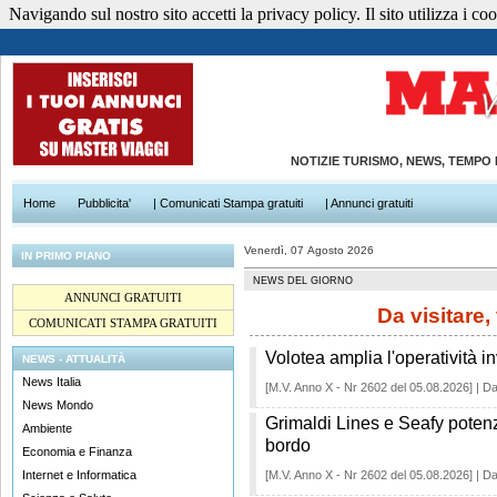
Navigando sul nostro sito accetti la privacy policy. Il sito utilizza i cook
NOTIZIE TURISMO, NEWS, TEMPO
Home
Pubblicita'
| Comunicati Stampa gratuiti
| Annunci gratuiti
Venerdì, 07 Agosto 2026
IN PRIMO PIANO
NEWS DEL GIORNO
ANNUNCI GRATUITI
Da visitare,
COMUNICATI STAMPA GRATUITI
Volotea amplia l'operatività i
NEWS - ATTUALITÀ
News Italia
[M.V. Anno X - Nr 2602 del 05.08.2026] | Da
News Mondo
Grimaldi Lines e Seafy potenz
Ambiente
bordo
Economia e Finanza
Internet e Informatica
[M.V. Anno X - Nr 2602 del 05.08.2026] | Da