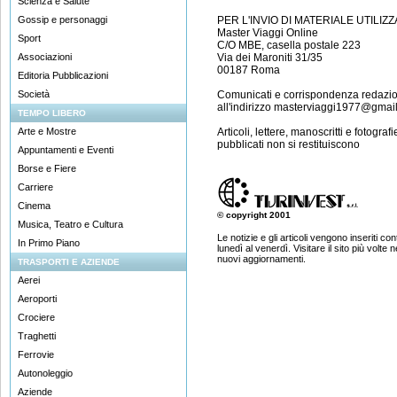
Scienza e Salute
Gossip e personaggi
PER L'INVIO DI MATERIALE UTILIZ
Master Viaggi Online
Sport
C/O MBE, casella postale 223
Associazioni
Via dei Maroniti 31/35
00187 Roma
Editoria Pubblicazioni
Società
Comunicati e corrispondenza redazi
all'indirizzo
masterviaggi1977@gmai
TEMPO LIBERO
Arte e Mostre
Articoli, lettere, manoscritti e fotogra
pubblicati non si restituiscono
Appuntamenti e Eventi
Borse e Fiere
Carriere
Cinema
© copyright 2001
Musica, Teatro e Cultura
Le notizie e gli articoli vengono inseriti co
In Primo Piano
lunedì al venerdì. Visitare il sito più volte
nuovi aggiornamenti.
TRASPORTI E AZIENDE
Aerei
Aeroporti
Crociere
Traghetti
Ferrovie
Autonoleggio
Aziende