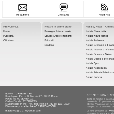
Redazione
Chi siamo
Feed Rss
PRINCIPALE
Notizie in primo piano
Notizie, News - Attualit
Home
Rassegna Internazionale
Notizie News Italia
Pubblicità
Servizi e Approfondimenti
Notizie News Mondo
Chi siamo
Editoriali
Notizie Ambiente
Sondaggi
Notizie Economia e Finan
Notizie Internet e Informat
Notizie Scienza e Salute
Notizie Gossip e personag
Notizie Sport
Notizie Associazioni
Notizie Editoria Pubblicazi
Notizie Società
Editore: TURINVEST Srl
NOTIZIE TURISMO, NE
Sede legale: Piazza G. Mazzini 27 - 00195 Roma
Partita Iva nr. 01368541007
Tutte le notizie e informa
Codice Fiscale: 05179980585
personale. E' pertanto vi
Masterviaggi on line - Aut. Trib. Roma n. 330 del 19/07/2000
Master Viaggi on-line senz
Direttore responsabile: IVANO CAMPONESCHI
non puo' in alcun modo es
masterviaggi1977@gmail.com
Le foto presenti su
www.
qualcosa in contrario al