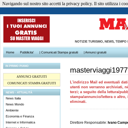
Navigando sul nostro sito accetti la privacy policy. Il sito utilizza i cook
NOTIZIE TURISMO, NEWS, TEMPO
Home
Pubblicita'
| Comunicati Stampa gratuiti
| Annunci gratuiti
IN PRIMO PIANO
masterviaggi197
ANNUNCI GRATUITI
L'indirizzo Mail ed eventuali dati 
COMUNICATI STAMPA GRATUITI
utenti non verranno archiviati, né
terzi; a seguito della lettura/p
NEWS - ATTUALITÀ
stampa/annuncio/lettera o altro, 
News Italia
eliminati.
News Mondo
Ambiente
Economia e Finanza
Internet e Informatica
Direttore Responsabile:
Ivano Camp