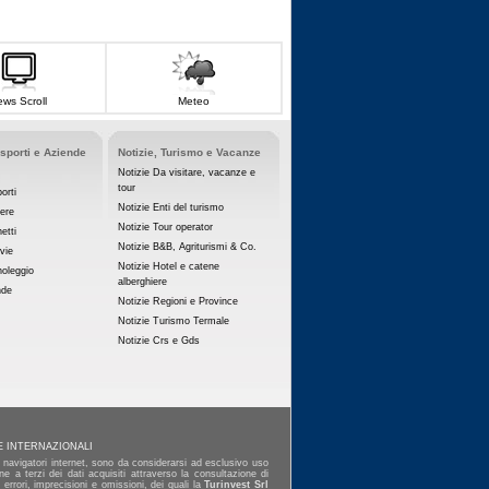
ws Scroll
Meteo
asporti e Aziende
Notizie, Turismo e Vacanze
Notizie Da visitare, vacanze e
tour
orti
Notizie Enti del turismo
iere
Notizie Tour operator
etti
Notizie B&B, Agriturismi & Co.
vie
Notizie Hotel e catene
noleggio
alberghiere
nde
Notizie Regioni e Province
Notizie Turismo Termale
Notizie Crs e Gds
E INTERNAZIONALI
ai navigatori internet, sono da considerarsi ad esclusivo uso
e a terzi dei dati acquisiti attraverso la consultazione di
errori, imprecisioni e omissioni, dei quali la
Turinvest Srl