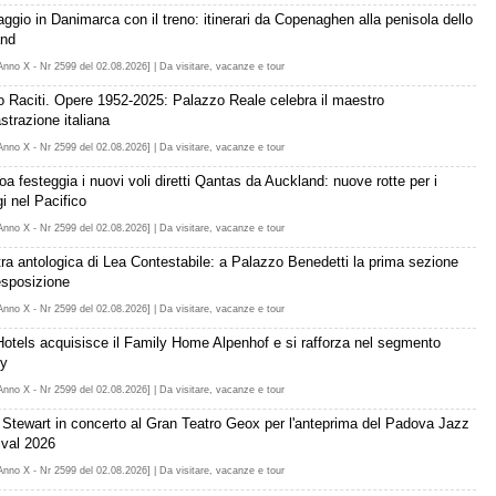
iaggio in Danimarca con il treno: itinerari da Copenaghen alla penisola dello
and
Anno X - Nr 2599 del 02.08.2026] | Da visitare, vacanze e tour
o Raciti. Opere 1952-2025: Palazzo Reale celebra il maestro
astrazione italiana
Anno X - Nr 2599 del 02.08.2026] | Da visitare, vacanze e tour
a festeggia i nuovi voli diretti Qantas da Auckland: nuove rotte per i
i nel Pacifico
Anno X - Nr 2599 del 02.08.2026] | Da visitare, vacanze e tour
ra antologica di Lea Contestabile: a Palazzo Benedetti la prima sezione
'esposizione
Anno X - Nr 2599 del 02.08.2026] | Da visitare, vacanze e tour
Hotels acquisisce il Family Home Alpenhof e si rafforza nel segmento
ly
Anno X - Nr 2599 del 02.08.2026] | Da visitare, vacanze e tour
 Stewart in concerto al Gran Teatro Geox per l'anteprima del Padova Jazz
ival 2026
Anno X - Nr 2599 del 02.08.2026] | Da visitare, vacanze e tour