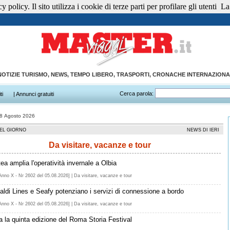
 policy. Il sito utilizza i cookie di terze parti per profilare gli utenti
La 
NOTIZIE TURISMO, NEWS, TEMPO LIBERO, TRASPORTI, CRONACHE INTERNAZIONA
Cerca parola:
ti
| Annunci gratuiti
08 Agosto 2026
EL GIORNO
NEWS DI IERI
Da visitare, vacanze e tour
ea amplia l'operatività invernale a Olbia
Anno X - Nr 2602 del 05.08.2026] | Da visitare, vacanze e tour
aldi Lines e Seafy potenziano i servizi di connessione a bordo
Anno X - Nr 2602 del 05.08.2026] | Da visitare, vacanze e tour
ia la quinta edizione del Roma Storia Festival