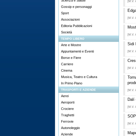
Scienza e Salute
[M.V. 
Gossip e personaggi
Edga
Sport
[M.V. 
Associazioni
Editoria Pubblicazioni
Mostr
Società
[M.V. 
TEMPO LIBERO
Sidi
Arte e Mostre
Appuntamenti e Eventi
[M.V. 
Borse e Fiere
Cres
Carriere
[M.V. 
Cinema
Musica, Teatro e Cultura
Torn
prod
In Primo Piano
TRASPORTI E AZIENDE
[M.V. 
Aerei
Dalí
Aeroporti
[M.V. 
Crociere
Traghetti
SOPH
Ferrovie
[M.V. 
Autonoleggio
Mapo
Aziende