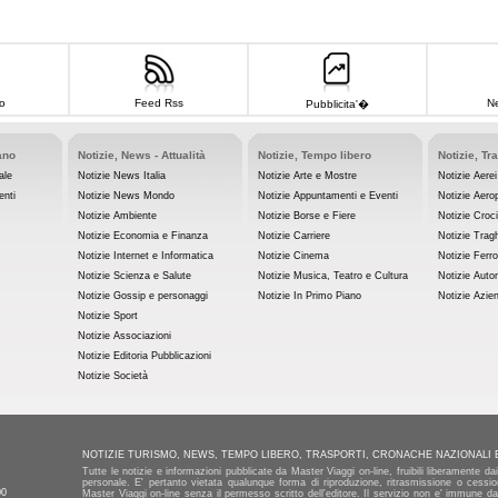
o
Feed Rss
Ne
Pubblicita'�
ano
Notizie, News - Attualità
Notizie, Tempo libero
Notizie, Tr
ale
Notizie News Italia
Notizie Arte e Mostre
Notizie Aerei
enti
Notizie News Mondo
Notizie Appuntamenti e Eventi
Notizie Aerop
Notizie Ambiente
Notizie Borse e Fiere
Notizie Croc
Notizie Economia e Finanza
Notizie Carriere
Notizie Tragh
Notizie Internet e Informatica
Notizie Cinema
Notizie Ferro
Notizie Scienza e Salute
Notizie Musica, Teatro e Cultura
Notizie Auto
Notizie Gossip e personaggi
Notizie In Primo Piano
Notizie Azie
Notizie Sport
Notizie Associazioni
Notizie Editoria Pubblicazioni
Notizie Società
NOTIZIE TURISMO, NEWS, TEMPO LIBERO, TRASPORTI, CRONACHE NAZIONALI 
Tutte le notizie e informazioni pubblicate da Master Viaggi on-line, fruibili liberamente d
personale. E' pertanto vietata qualunque forma di riproduzione, ritrasmissione o cession
00
Master Viaggi on-line senza il permesso scritto dell'editore. Il servizio non e' immune da 