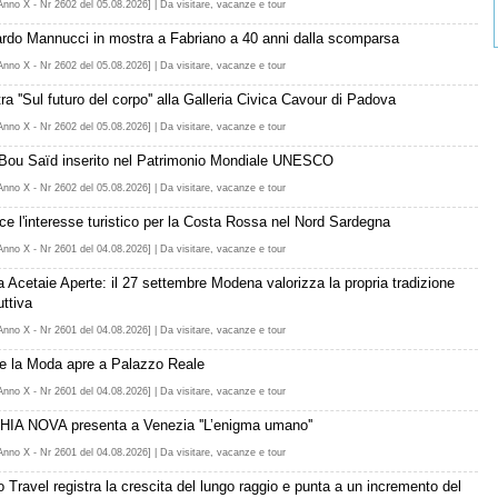
Anno X - Nr 2602 del 05.08.2026] | Da visitare, vacanze e tour
rdo Mannucci in mostra a Fabriano a 40 anni dalla scomparsa
Anno X - Nr 2602 del 05.08.2026] | Da visitare, vacanze e tour
a ''Sul futuro del corpo'' alla Galleria Civica Cavour di Padova
Anno X - Nr 2602 del 05.08.2026] | Da visitare, vacanze e tour
 Bou Saïd inserito nel Patrimonio Mondiale UNESCO
Anno X - Nr 2602 del 05.08.2026] | Da visitare, vacanze e tour
ce l'interesse turistico per la Costa Rossa nel Nord Sardegna
Anno X - Nr 2601 del 04.08.2026] | Da visitare, vacanze e tour
a Acetaie Aperte: il 27 settembre Modena valorizza la propria tradizione
uttiva
Anno X - Nr 2601 del 04.08.2026] | Da visitare, vacanze e tour
 e la Moda apre a Palazzo Reale
Anno X - Nr 2601 del 04.08.2026] | Da visitare, vacanze e tour
IA NOVA presenta a Venezia ''L’enigma umano''
Anno X - Nr 2601 del 04.08.2026] | Da visitare, vacanze e tour
 Travel registra la crescita del lungo raggio e punta a un incremento del