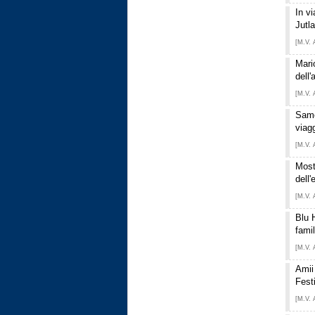
In v
Jutl
[M.V. 
Mari
dell'
[M.V. 
Samo
viagg
[M.V. 
Most
dell
[M.V. 
Blu 
fami
[M.V. 
Amii
Fest
[M.V. 