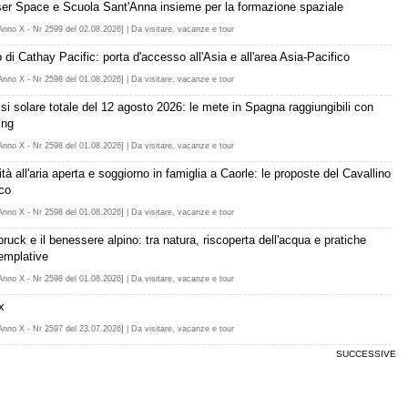
er Space e Scuola Sant'Anna insieme per la formazione spaziale
Anno X - Nr 2599 del 02.08.2026] | Da visitare, vacanze e tour
 di Cathay Pacific: porta d'accesso all'Asia e all'area Asia-Pacifico
Anno X - Nr 2598 del 01.08.2026] | Da visitare, vacanze e tour
ssi solare totale del 12 agosto 2026: le mete in Spagna raggiungibili con
ing
Anno X - Nr 2598 del 01.08.2026] | Da visitare, vacanze e tour
ità all'aria aperta e soggiorno in famiglia a Caorle: le proposte del Cavallino
co
Anno X - Nr 2598 del 01.08.2026] | Da visitare, vacanze e tour
ruck e il benessere alpino: tra natura, riscoperta dell'acqua e pratiche
emplative
Anno X - Nr 2598 del 01.08.2026] | Da visitare, vacanze e tour
x
Anno X - Nr 2597 del 23.07.2026] | Da visitare, vacanze e tour
SUCCESSIVE