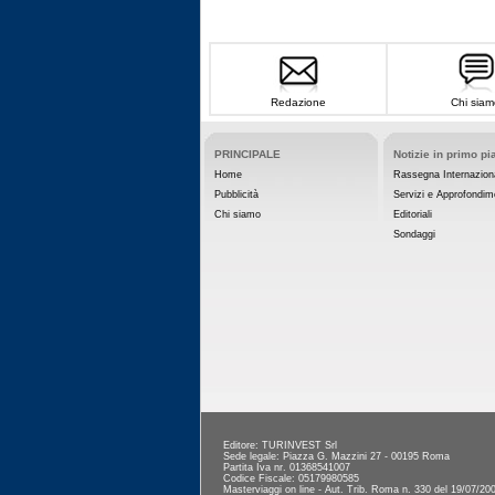
Redazione
Chi siam
PRINCIPALE
Notizie in primo pi
Home
Rassegna Internazion
Pubblicità
Servizi e Approfondim
Chi siamo
Editoriali
Sondaggi
Editore: TURINVEST Srl
Sede legale: Piazza G. Mazzini 27 - 00195 Roma
Partita Iva nr. 01368541007
Codice Fiscale: 05179980585
Masterviaggi on line - Aut. Trib. Roma n. 330 del 19/07/20