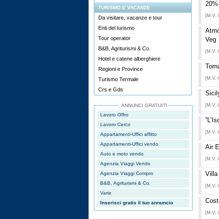
20%
TURISMO E VACANZE
[M.V. 
Da visitare, vacanze e tour
Enti del turismo
Atmo
Tour operator
Veg
B&B, Agriturismi & Co.
[M.V. 
Hotel e catene alberghiere
Torn
Regioni e Province
[M.V. 
Turismo Termale
Crs e Gds
Sici
ANNUNCI GRATUITI
[M.V. 
Lavoro Offro
''L’I
Lavoro Cerco
[M.V. 
Appartamenti-Uffici affitto
Appartamenti-Uffici vendo
Air 
Auto e moto vendo
[M.V. 
Agenzia Viaggi Vendo
Villa
Agenzia Viaggi Compro
B&B, Agriturismi & Co.
[M.V. 
Varie
Cost
Inserisci gratis il tuo annuncio
[M.V. 