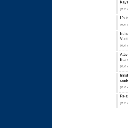
Kays
[M.V. 
L'hub
[M.V. 
Ecli
Vuel
[M.V. 
Attiv
Bian
[M.V. 
Innsb
cont
[M.V. 
Rela
[M.V. 