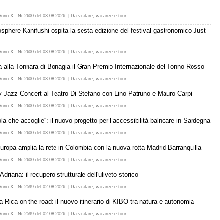
Anno X - Nr 2600 del 03.08.2026] | Da visitare, vacanze e tour
sphere Kanifushi ospita la sesta edizione del festival gastronomico Just
Anno X - Nr 2600 del 03.08.2026] | Da visitare, vacanze e tour
a alla Tonnara di Bonagia il Gran Premio Internazionale del Tonno Rosso
Anno X - Nr 2600 del 03.08.2026] | Da visitare, vacanze e tour
ly Jazz Concert al Teatro Di Stefano con Lino Patruno e Mauro Carpi
Anno X - Nr 2600 del 03.08.2026] | Da visitare, vacanze e tour
sola che accoglie'': il nuovo progetto per l’accessibilità balneare in Sardegna
Anno X - Nr 2600 del 03.08.2026] | Da visitare, vacanze e tour
Europa amplia la rete in Colombia con la nuova rotta Madrid-Barranquilla
Anno X - Nr 2600 del 03.08.2026] | Da visitare, vacanze e tour
 Adriana: il recupero strutturale dell'uliveto storico
Anno X - Nr 2599 del 02.08.2026] | Da visitare, vacanze e tour
a Rica on the road: il nuovo itinerario di KIBO tra natura e autonomia
Anno X - Nr 2599 del 02.08.2026] | Da visitare, vacanze e tour