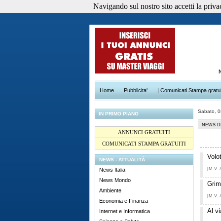
Navigando sul nostro sito accetti la privacy
Home
Pubblicita'
| Comunicati Stampa gratui
Sabato, 
IN PRIMO PIANO
NEWS D
ANNUNCI GRATUITI
COMUNICATI STAMPA GRATUITI
Volot
NEWS - ATTUALITÀ
[M.V. 
News Italia
News Mondo
Grim
Ambiente
[M.V. 
Economia e Finanza
Al v
Internet e Informatica