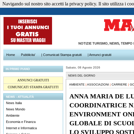
Navigando sul nostro sito accetti la privacy policy. Il sito utilizza i cook
NOTIZIE TURISMO, NEWS, TEMPO
Home
Pubblicita'
| Comunicati Stampa gratuiti
| Annunci gratuiti
Sabato, 08 Agosto 2026
IN PRIMO PIANO
NEWS DEL GIORNO
ANNUNCI GRATUITI
AMBIENTE
|
ASSOCIAZIONI
|
CARRIERE
|
GO
COMUNICATI STAMPA GRATUITI
ANNA MARIA DE LU
NEWS - ATTUALITÀ
News Italia
COORDINATRICE N
News Mondo
ENVIRONMENT ONLI
Ambiente
GLOBALE DI SCUO
Economia e Finanza
Internet e Informatica
LO SVILUPPO SOST