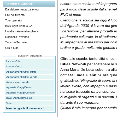
essere stata scelta e mi impegne
TURISMO E VACANZE
più il ruolo delle scuole italiane n
Da visitare, vacanze e tour
ENO si pone.
Enti del turismo
Credo che la scuola sia oggi il luo
Tour operator
dell’Agenda 2030, il lavoro dei giov
B&B, Agriturismi & Co.
Sostenibile per attivare progetti edu
Hotel e catene alberghiere
patrimonio culturale, la cittadinan
Regioni e Province
Mi impegnerò al massimo per coinvol
Turismo Termale
ordine e grado, nella rete global
Crs e Gds
ANNUNCI GRATUITI
Oltre alle scuole, tante città e c
Lavoro Offro
Cities Network
per sostenere le
Lavoro Cerco
Anna Maria De Luca subentra alla 
Appartamenti-Uffici affitto
dott.ssa
Linda Giannini
. alla qua
Appartamenti-Uffici vendo
gratitudine: "
Ringrazio di cuore la 
Auto e moto vendo
lavoro svolto, con impegno e passio
Agenzia Viaggi Vendo
nel solco tracciato da Lei che, con 
Agenzia Viaggi Compro
di migliaia di ragazzi e di docenti,
B&B, Agriturismi & Co.
durante il suo mandato.
Varie
Quindi il mio impegno per costrui
Inserisci gratis il tuo annuncio