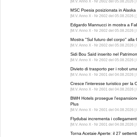
[M.V. Anno X - Nr 2602 del 05.08.2026 
MSC Poesia posizionata in Alaska 
[M.V. Anno X - Nr 2602 del 05.08.2026 | 
Edgardo Mannucci in mostra a Fab
[M.V. Anno X - Nr 2602 del 05.08.2026 | 
Mostra ''Sul futuro del corpo'' all
[M.V. Anno X - Nr 2602 del 05.08.2026 
Sidi Bou Saïd inserito nel Patri
[M.V. Anno X - Nr 2602 del 05.08.2026 
Divieto di trasporto per i robot um
[M.V. Anno X - Nr 2601 del 04.08.2026 
Cresce l'interesse turistico per l
[M.V. Anno X - Nr 2601 del 04.08.2026 | 
BWH Hotels prosegue l'espansione 
Plus
[M.V. Anno X - Nr 2601 del 04.08.2026 | 
Flydubai incrementa i collegamenti
[M.V. Anno X - Nr 2601 del 04.08.2026 | 
Torna Acetaie Aperte: il 27 settem