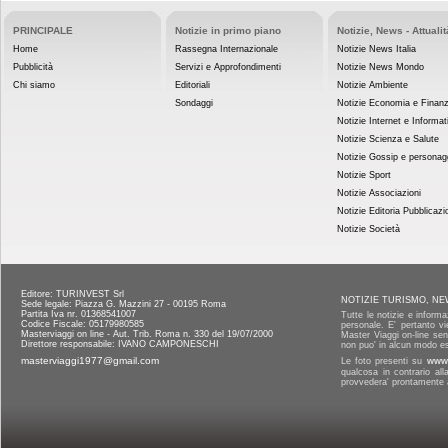
PRINCIPALE
Notizie in primo piano
Notizie, News - Attualit
Home
Rassegna Internazionale
Notizie News Italia
Pubblicità
Servizi e Approfondimenti
Notizie News Mondo
Chi siamo
Editoriali
Notizie Ambiente
Sondaggi
Notizie Economia e Finan
Notizie Internet e Informat
Notizie Scienza e Salute
Notizie Gossip e personag
Notizie Sport
Notizie Associazioni
Notizie Editoria Pubblicazi
Notizie Società
Editore: TURINVEST Srl
NOTIZIE TURISMO, NE
Sede legale: Piazza G. Mazzini 27 - 00195 Roma
Partita Iva nr. 01368541007
Tutte le notizie e informa
Codice Fiscale: 05179980585
personale. E' pertanto vi
Masterviaggi on line - Aut. Trib. Roma n. 330 del 19/07/2000
Master Viaggi on-line senz
Direttore responsabile: IVANO CAMPONESCHI
non puo' in alcun modo es
masterviaggi1977@gmail.com
Le foto presenti su
www.
qualcosa in contrario al
provvedera' prontamente a