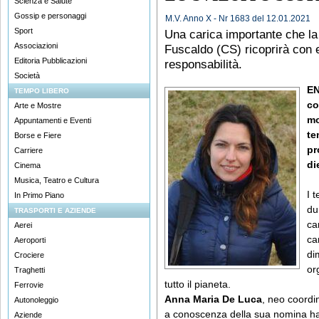
Scienza e Salute
Gossip e personaggi
M.V. Anno X - Nr 1683 del 12.01.2021
Sport
Una carica importante che la d
Associazioni
Fuscaldo (CS) ricoprirà con
Editoria Pubblicazioni
responsabilità.
Società
EN
TEMPO LIBERO
co
Arte e Mostre
mo
Appuntamenti e Eventi
te
Borse e Fiere
pr
Carriere
di
Cinema
Musica, Teatro e Cultura
I 
In Primo Piano
du
TRASPORTI E AZIENDE
ca
Aerei
ca
Aeroporti
di
Crociere
or
Traghetti
tutto il pianeta.
Ferrovie
Anna Maria De Luca
, neo coordi
Autonoleggio
a conoscenza della sua nomina h
Aziende