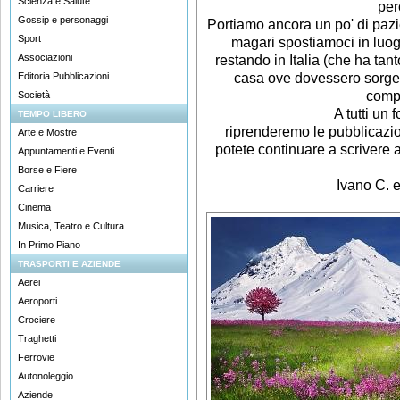
Scienza e Salute
per
Gossip e personaggi
Portiamo ancora un po' di paz
Sport
magari spostiamoci in luogh
Associazioni
restando in Italia (che ha tant
casa ove dovessero sorgere
Editoria Pubblicazioni
compl
Società
A tutti un 
TEMPO LIBERO
riprenderemo le pubblicazion
Arte e Mostre
potete continuare a scrivere 
Appuntamenti e Eventi
Borse e Fiere
Ivano C. e
Carriere
Cinema
Musica, Teatro e Cultura
In Primo Piano
TRASPORTI E AZIENDE
Aerei
Aeroporti
Crociere
Traghetti
Ferrovie
Autonoleggio
Aziende