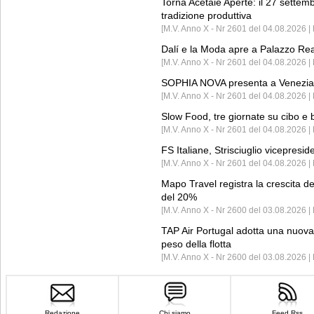
Torna Acetaie Aperte: il 27 settem
tradizione produttiva
[M.V. Anno X - Nr 2601 del 04.08.2026 | 
Dalí e la Moda apre a Palazzo Re
[M.V. Anno X - Nr 2601 del 04.08.2026 | 
SOPHIA NOVA presenta a Venezia 
[M.V. Anno X - Nr 2601 del 04.08.2026 
Slow Food, tre giornate su cibo e b
[M.V. Anno X - Nr 2601 del 04.08.2026 | 
FS Italiane, Strisciuglio vicepresi
[M.V. Anno X - Nr 2601 del 04.08.2026 | 
Mapo Travel registra la crescita d
del 20%
[M.V. Anno X - Nr 2600 del 03.08.2026 | 
TAP Air Portugal adotta una nuova t
peso della flotta
[M.V. Anno X - Nr 2600 del 03.08.2026 
Redazione
Chi siamo
Feed Rss