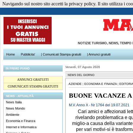
Navigando sul nostro sito accetti la privacy policy. Il sito utilizza i cook
NOTIZIE TURISMO, NEWS, TEMPO
Home
Pubblicita'
| Comunicati Stampa gratuiti
| Annunci gratuiti
Venerdì, 07 Agosto 2026
IN PRIMO PIANO
NEWS DEL GIORNO
ANNUNCI GRATUITI
AZIENDE
|
ECONOMIA E FINANZA
|
EDITORIA
COMUNICATI STAMPA GRATUITI
BUONE VACANZE A
NEWS - ATTUALITÀ
News Italia
M.V. Anno X - Nr 1764 del 19.07.2021
News Mondo
Cari amici e affezionati let
Ambiente
rivelando problematica e qu
Economia e Finanza
miglio-a causa della variante D
Internet e Informatica
per vari motivi-si è trasform