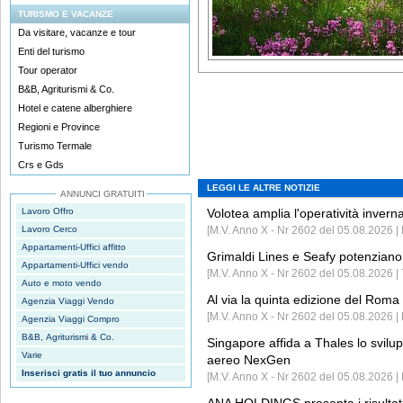
TURISMO E VACANZE
Da visitare, vacanze e tour
Enti del turismo
Tour operator
B&B, Agriturismi & Co.
Hotel e catene alberghiere
Regioni e Province
Turismo Termale
Crs e Gds
LEGGI LE ALTRE NOTIZIE
ANNUNCI GRATUITI
Lavoro Offro
Volotea amplia l'operatività invern
Lavoro Cerco
[M.V. Anno X - Nr 2602 del 05.08.2026 | 
Appartamenti-Uffici affitto
Grimaldi Lines e Seafy potenziano 
Appartamenti-Uffici vendo
[M.V. Anno X - Nr 2602 del 05.08.2026 | 
Auto e moto vendo
Al via la quinta edizione del Roma 
Agenzia Viaggi Vendo
[M.V. Anno X - Nr 2602 del 05.08.2026 | 
Agenzia Viaggi Compro
B&B, Agriturismi & Co.
Singapore affida a Thales lo svilup
Varie
aereo NexGen
Inserisci gratis il tuo annuncio
[M.V. Anno X - Nr 2602 del 05.08.2026 