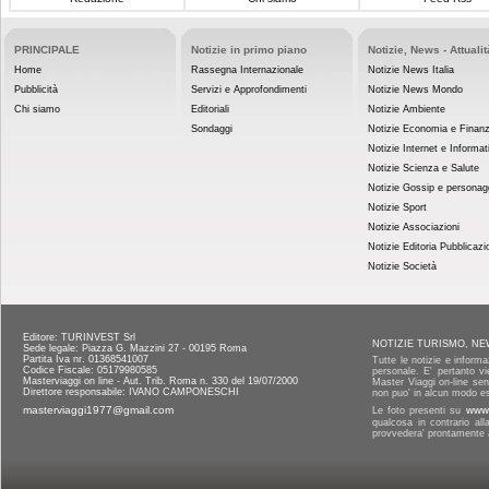
PRINCIPALE
Notizie in primo piano
Notizie, News - Attualit
Home
Rassegna Internazionale
Notizie News Italia
Pubblicità
Servizi e Approfondimenti
Notizie News Mondo
Chi siamo
Editoriali
Notizie Ambiente
Sondaggi
Notizie Economia e Finan
Notizie Internet e Informat
Notizie Scienza e Salute
Notizie Gossip e personag
Notizie Sport
Notizie Associazioni
Notizie Editoria Pubblicazi
Notizie Società
Editore: TURINVEST Srl
NOTIZIE TURISMO, NE
Sede legale: Piazza G. Mazzini 27 - 00195 Roma
Partita Iva nr. 01368541007
Tutte le notizie e informa
Codice Fiscale: 05179980585
personale. E' pertanto vi
Masterviaggi on line - Aut. Trib. Roma n. 330 del 19/07/2000
Master Viaggi on-line senz
Direttore responsabile: IVANO CAMPONESCHI
non puo' in alcun modo es
masterviaggi1977@gmail.com
Le foto presenti su
www.
qualcosa in contrario al
provvedera' prontamente a