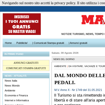
Navigando sul nostro sito accetti la privacy policy. Il sito utilizza i cook
NOTIZIE TURISMO, NEWS, TEMPO
Home
Pubblicita'
| Comunicati Stampa gratuiti
| Annunci gratuiti
Sabato, 08 Agosto 2026
IN PRIMO PIANO
NEWS DEL GIORNO
ANNUNCI GRATUITI
AMBIENTE
|
DA VISITARE, VACANZE E TOUR
COMUNICATI STAMPA GRATUITI
DAL MONDO DELLE 2
NEWS - ATTUALITÀ
News Italia
PEDALI.
News Mondo
M.V. Anno X - Nr 1749 del 31.05.2021
Ambiente
Il Turismo si sta rimettendo i
Economia e Finanza
libertà e di stare all'aria ap
Internet e Informatica