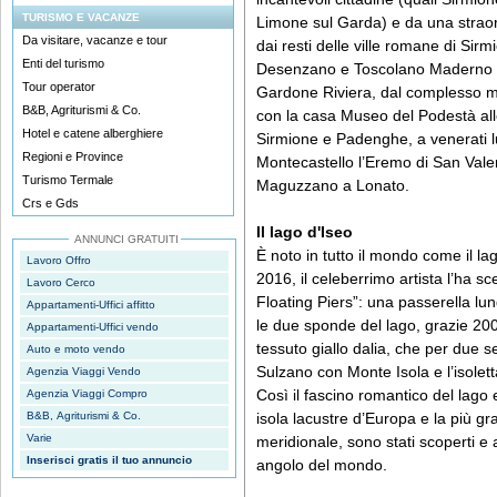
TURISMO E VACANZE
Limone sul Garda) e da una straordi
Da visitare, vacanze e tour
dai resti delle ville romane di Sirm
Enti del turismo
Desenzano e Toscolano Maderno al Vi
Tour operator
Gardone Riviera, dal complesso 
B&B, Agriturismi & Co.
con la casa Museo del Podestà al
Hotel e catene alberghiere
Sirmione e Padenghe, a venerati lu
Regioni e Province
Montecastello l’Eremo di San Vale
Turismo Termale
Maguzzano a Lonato.
Crs e Gds
Il lago d'Iseo
ANNUNCI GRATUITI
È noto in tutto il mondo come il la
Lavoro Offro
2016, il celeberrimo artista l’ha sc
Lavoro Cerco
Floating Piers”: una passerella lu
Appartamenti-Uffici affitto
le due sponde del lago, grazie 200 m
Appartamenti-Uffici vendo
tessuto giallo dalia, che per due s
Auto e moto vendo
Sulzano con Monte Isola e l’isolet
Agenzia Viaggi Vendo
Così il fascino romantico del lago e 
Agenzia Viaggi Compro
B&B, Agriturismi & Co.
isola lacustre d’Europa e la più gr
Varie
meridionale, sono stati scoperti e a
Inserisci gratis il tuo annuncio
angolo del mondo.