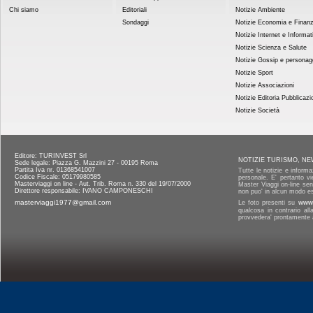
Chi siamo
Editoriali
Notizie Ambiente
Sondaggi
Notizie Economia e Finan
Notizie Internet e Informat
Notizie Scienza e Salute
Notizie Gossip e personag
Notizie Sport
Notizie Associazioni
Notizie Editoria Pubblicazi
Notizie Società
Editore: TURINVEST Srl
NOTIZIE TURISMO, NE
Sede legale: Piazza G. Mazzini 27 - 00195 Roma
Partita Iva nr. 01368541007
Tutte le notizie e informa
Codice Fiscale: 05179980585
personale. E' pertanto vi
Masterviaggi on line - Aut. Trib. Roma n. 330 del 19/07/2000
Master Viaggi on-line senz
Direttore responsabile: IVANO CAMPONESCHI
non puo' in alcun modo es
masterviaggi1977@gmail.com
Le foto presenti su
www.
qualcosa in contrario al
provvedera' prontamente a