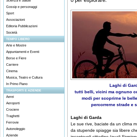
o per esplorare.
Scienza e Salute
Gossip e personaggi
Sport
Associazioni
Editoria Pubblicazioni
Società
TEMPO LIBERO
Arte e Mostre
Appuntamenti e Eventi
Borse e Fiere
Carriere
Cinema
Musica, Teatro e Cultura
In Primo Piano
Laghi di Gard
TRASPORTI E AZIENDE
tutti belli, vicini ma ognuno c
Aerei
modi per scoprirne le bell
Aeroporti
percorrerne strade e se
Crociere
Traghetti
Laghi di Garda
Ferrovie
Le sue rive, baciate da un clima 
Autonoleggio
da stupende spiagge sia libere che 
Aziende
incantevoli cittadine (quali Sirmi