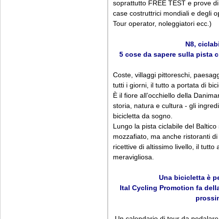
soprattutto FREE TEST e prove di 
case costruttrici mondiali e degli o
Tour operator, noleggiatori ecc.)
N8, ciclab
5 cose da sapere sulla pista c
Coste, villaggi pittoreschi, paesagg
tutti i giorni, il tutto a portata di bic
È il fiore all’occhiello della Danim
storia, natura e cultura - gli ingre
bicicletta da sogno.
Lungo la pista ciclabile del Baltico
mozzafiato, ma anche ristoranti di 
ricettive di altissimo livello, il tu
meravigliosa.
Una bicicletta è pe
Ital Cycling Promotion fa dell
prossi
Un calendario di tour da pedalare 