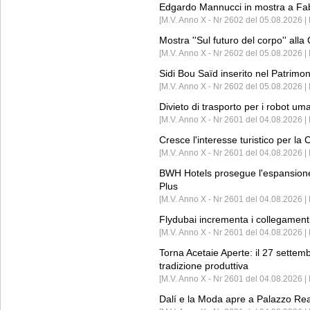
Edgardo Mannucci in mostra a Fab
[M.V. Anno X - Nr 2602 del 05.08.2026 | 
Mostra ''Sul futuro del corpo'' all
[M.V. Anno X - Nr 2602 del 05.08.2026 
Sidi Bou Saïd inserito nel Patri
[M.V. Anno X - Nr 2602 del 05.08.2026 
Divieto di trasporto per i robot um
[M.V. Anno X - Nr 2601 del 04.08.2026 
Cresce l'interesse turistico per l
[M.V. Anno X - Nr 2601 del 04.08.2026 | 
BWH Hotels prosegue l'espansione 
Plus
[M.V. Anno X - Nr 2601 del 04.08.2026 | 
Flydubai incrementa i collegamenti
[M.V. Anno X - Nr 2601 del 04.08.2026 | 
Torna Acetaie Aperte: il 27 settem
tradizione produttiva
[M.V. Anno X - Nr 2601 del 04.08.2026 | 
Dalí e la Moda apre a Palazzo Re