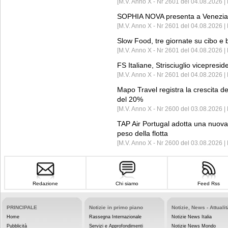
[M.V. Anno X - Nr 2601 del 04.08.2026 | 
SOPHIA NOVA presenta a Venezia 
[M.V. Anno X - Nr 2601 del 04.08.2026 
Slow Food, tre giornate su cibo e b
[M.V. Anno X - Nr 2601 del 04.08.2026 | 
FS Italiane, Strisciuglio vicepresi
[M.V. Anno X - Nr 2601 del 04.08.2026 | 
Mapo Travel registra la crescita d
del 20%
[M.V. Anno X - Nr 2600 del 03.08.2026 | 
TAP Air Portugal adotta una nuova t
peso della flotta
[M.V. Anno X - Nr 2600 del 03.08.2026 
Redazione
Chi siamo
Feed Rss
PRINCIPALE
Notizie in primo piano
Notizie, News - Attualit
Home
Rassegna Internazionale
Notizie News Italia
Pubblicità
Servizi e Approfondimenti
Notizie News Mondo