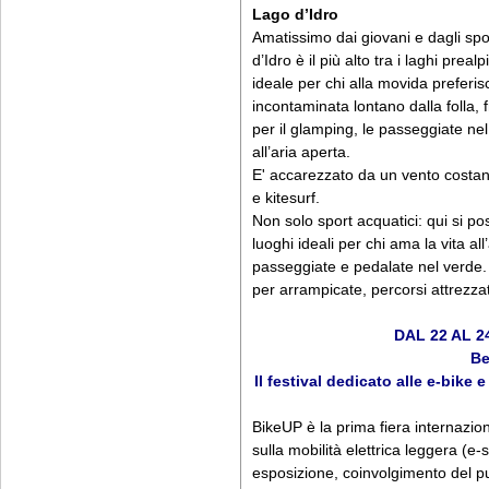
Lago d’Idro
Amatissimo dai giovani e dagli sport
d’Idro è il più alto tra i laghi pre
ideale per chi alla movida preferis
incontaminata lontano dalla folla, 
per il glamping, le passeggiate nel
all’aria aperta.
E' accarezzato da un vento costant
e kitesurf.
Non solo sport acquatici: qui si 
luoghi ideali per chi ama la vita al
passeggiate e pedalate nel verde. of
per arrampicate, percorsi attrezza
DAL 22 AL 
Be
Il festival dedicato alle e-bike 
BikeUP è la prima fiera internazion
sulla mobilità elettrica leggera (e-
esposizione, coinvolgimento del p