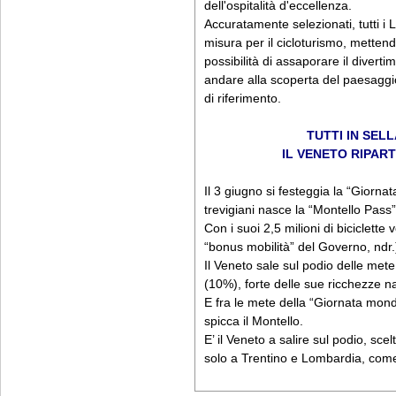
dell'ospitalità d'eccellenza.
Accuratamente selezionati, tutti i 
misura per il cicloturismo, mettend
possibilità di assaporare il diverti
andare alla scoperta del paesaggio, 
di riferimento.
TUTTI IN SEL
IL VENETO RIPAR
Il 3 giugno si festeggia la “Giornata
trevigiani nasce la “Montello Pass” p
Con i suoi 2,5 milioni di biciclett
“bonus mobilità” del Governo, ndr.
Il Veneto sale sul podio delle mete
(10%), forte delle sue ricchezze nat
E fra le mete della “Giornata mondi
spicca il Montello.
E’ il Veneto a salire sul podio, sce
solo a Trentino e Lombardia, come 