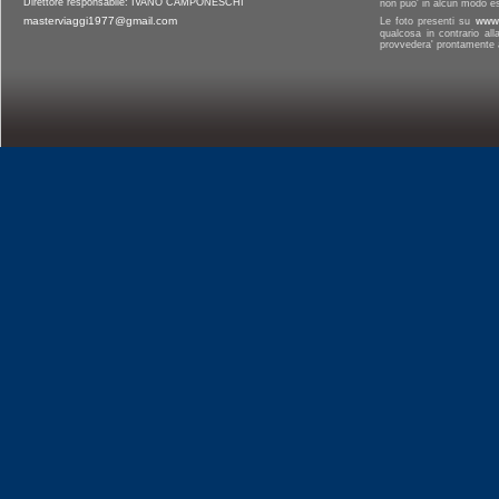
Direttore responsabile: IVANO CAMPONESCHI
non puo' in alcun modo es
masterviaggi1977@gmail.com
Le foto presenti su
www.
qualcosa in contrario al
provvedera' prontamente a