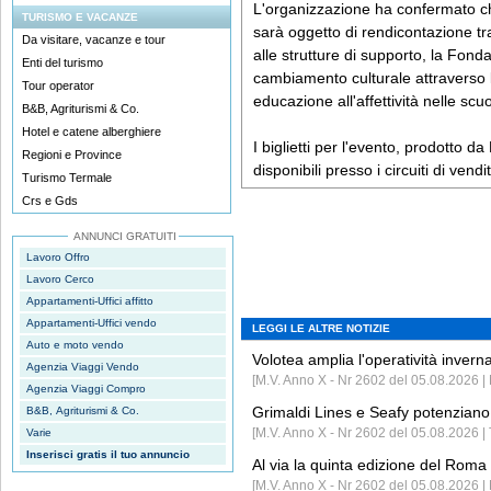
L'organizzazione ha confermato che
TURISMO E VACANZE
sarà oggetto di rendicontazione tr
Da visitare, vacanze e tour
alle strutture di supporto, la Fon
Enti del turismo
cambiamento culturale attraverso li
Tour operator
educazione all'affettività nelle scuo
B&B, Agriturismi & Co.
Hotel e catene alberghiere
I biglietti per l'evento, prodotto 
Regioni e Province
disponibili presso i circuiti di vendi
Turismo Termale
Crs e Gds
ANNUNCI GRATUITI
Lavoro Offro
Lavoro Cerco
Appartamenti-Uffici affitto
Appartamenti-Uffici vendo
LEGGI LE ALTRE NOTIZIE
Auto e moto vendo
Volotea amplia l'operatività invern
Agenzia Viaggi Vendo
[M.V. Anno X - Nr 2602 del 05.08.2026 | 
Agenzia Viaggi Compro
Grimaldi Lines e Seafy potenziano 
B&B, Agriturismi & Co.
[M.V. Anno X - Nr 2602 del 05.08.2026 | 
Varie
Inserisci gratis il tuo annuncio
Al via la quinta edizione del Roma 
[M.V. Anno X - Nr 2602 del 05.08.2026 | 