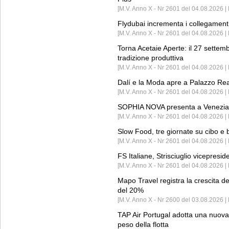
[M.V. Anno X - Nr 2601 del 04.08.2026 | 
Flydubai incrementa i collegamenti
[M.V. Anno X - Nr 2601 del 04.08.2026 | 
Torna Acetaie Aperte: il 27 settem
tradizione produttiva
[M.V. Anno X - Nr 2601 del 04.08.2026 | 
Dalí e la Moda apre a Palazzo Re
[M.V. Anno X - Nr 2601 del 04.08.2026 | 
SOPHIA NOVA presenta a Venezia 
[M.V. Anno X - Nr 2601 del 04.08.2026 
Slow Food, tre giornate su cibo e b
[M.V. Anno X - Nr 2601 del 04.08.2026 | 
FS Italiane, Strisciuglio vicepresi
[M.V. Anno X - Nr 2601 del 04.08.2026 | 
Mapo Travel registra la crescita d
del 20%
[M.V. Anno X - Nr 2600 del 03.08.2026 | 
TAP Air Portugal adotta una nuova t
peso della flotta