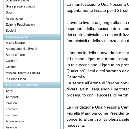
Scienza e Salute
La manifestazione Una Nessuna C
Gossip e personaggi
appuntamento fissato per il 21 se
Sport
Associazioni
L'evento live, che giunge alla sua 
Editoria Pubblicazioni
esponenti della musica e dello spe
Società
dei centri antiviolenza e sensibiliz
TEMPO LIBERO
femminicidi e della violenza sulle 
Arte e Mostre
Appuntamenti e Eventi
L'annuncio della nuova data è sta
Borse e Fiere
e Luciano Ligabue durante l'inaug
Carriere
In tale occasione, Ligabue ha pres
Cinema
Qualcuno", i cui diritti saranno d
Musica, Teatro e Cultura
Centomila.
In Primo Piano
La serata all'Arena di Verona preve
TRASPORTI E AZIENDE
diversi artisti, seguendo il percor
Aerei
proseguito con i successi di Veron
Aeroporti
Crociere
La Fondazione Una Nessuna Centom
Traghetti
Fiorella Mannoia come Presidente 
Ferrovie
concerto ai centri antiviolenza selez
Autonoleggio
necessità.
Aziende