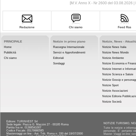
[M.V. Anno X - Nr 2600 del 03.08.2026 
Redazione
Chi siamo
Feed Rss
PRINCIPALE
Notizie in primo piano
Notizie, News - Attualit
Home
Rassegna Internazionale
Notizie News Italia
Pubblicità
Servizi e Approfondimenti
Notizie News Mondo
Chi siamo
Editoriali
Notizie Ambiente
Sondaggi
Notizie Economia e Finan
Notizie Internet e Informat
Notizie Scienza e Salute
Notizie Gossip e personag
Notizie Sport
Notizie Associazioni
Notizie Editoria Pubblicazi
Notizie Società
Editore: TURINVEST Srl
NOTIZIE TURISMO, NE
Sede legale: Piazza G. Mazzini 27 - 00195 Roma
Partita Iva nr. 01368541007
Tutte le notizie e informa
Codice Fiscale: 05179980585
personale. E' pertanto vi
Masterviaggi on line - Aut. Trib. Roma n. 330 del 19/07/2000
Master Viaggi on-line senz