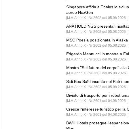
Singapore affida a Thales lo svilup
aereo NexGen
[M.V. Anno X - Nr 2602 del 05.08.2026 
ANA HOLDINGS presenta i risultati 
[M.V. Anno X - Nr 2602 del 05.08.2026 
MSC Poesia posizionata in Alaska 
[M.V. Anno X - Nr 2602 del 05.08.2026 | 
Edgardo Mannucci in mostra a Fab
[M.V. Anno X - Nr 2602 del 05.08.2026 | 
Mostra ''Sul futuro del corpo'' all
[M.V. Anno X - Nr 2602 del 05.08.2026 
Sidi Bou Saïd inserito nel Patri
[M.V. Anno X - Nr 2602 del 05.08.2026 
Divieto di trasporto per i robot um
[M.V. Anno X - Nr 2601 del 04.08.2026 
Cresce l'interesse turistico per l
[M.V. Anno X - Nr 2601 del 04.08.2026 | 
BWH Hotels prosegue l'espansione 
Plus