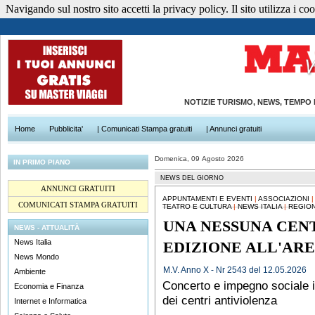
Navigando sul nostro sito accetti la privacy policy. Il sito utilizza i cook
NOTIZIE TURISMO, NEWS, TEMPO
Home
Pubblicita'
| Comunicati Stampa gratuiti
| Annunci gratuiti
Domenica, 09 Agosto 2026
IN PRIMO PIANO
NEWS DEL GIORNO
ANNUNCI GRATUITI
APPUNTAMENTI E EVENTI
|
ASSOCIAZIONI
COMUNICATI STAMPA GRATUITI
TEATRO E CULTURA
|
NEWS ITALIA
|
REGION
UNA NESSUNA CEN
NEWS - ATTUALITÀ
News Italia
EDIZIONE ALL'AR
News Mondo
M.V. Anno X - Nr 2543 del 12.05.2026
Ambiente
Concerto e impegno sociale 
Economia e Finanza
dei centri antiviolenza
Internet e Informatica