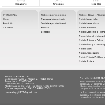
Redazione
Chi siamo
Feed Rss
PRINCIPALE
Notizie in primo piano
Notizie, News - Attualit
Home
Rassegna Internazionale
Notizie News Italia
Pubblicità
Servizi e Approfondimenti
Notizie News Mondo
Chi siamo
Editoriali
Notizie Ambiente
Sondaggi
Notizie Economia e Finan
Notizie Internet e Informat
Notizie Scienza e Salute
Notizie Gossip e personag
Notizie Sport
Notizie Associazioni
Notizie Editoria Pubblicazi
Notizie Società
Editore: TURINVEST Srl
NOTIZIE TURISMO, NE
Sede legale: Piazza G. Mazzini 27 - 00195 Roma
Partita Iva nr. 01368541007
Tutte le notizie e informa
Codice Fiscale: 05179980585
personale. E' pertanto vi
Masterviaggi on line - Aut. Trib. Roma n. 330 del 19/07/2000
Master Viaggi on-line senz
Direttore responsabile: IVANO CAMPONESCHI
non puo' in alcun modo es
masterviaggi1977@gmail.com
Le foto presenti su
www.
qualcosa in contrario al
provvedera' prontamente a