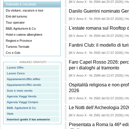
[M.V. Anno X - Nr 2594 del 20.07.2026] | Ho
TURISMO E VACANZE
Da visitare, vacanze e tour
Danilo Guerrini nominato Ge
Enti del turismo
[M.V. Anno X - Nr 2594 del 20.07.2026] | Ho
Tour operator
L'estate romana sul Rooftop 
B&B, Agriturismi & Co.
Hotel e catene alberghiere
[M.V. Anno X - Nr 2594 del 20.07.2026] | Ho
Regioni e Province
Fantini Club: il modello di tur
Turismo Termale
Crs e Gds
[M.V. Anno X - Nr 2592 del 17.07.2026] | Ho
Faro Capel Rosso 2026: perché
ANNUNCI GRATUITI
per i dialoghi al tramonto
Lavoro Offro
Lavoro Cerco
[M.V. Anno X - Nr 2588 del 13.07.2026] | Ho
Appartamenti-Uffici affitto
Ospitalità religiosa e non-profi
Appartamenti-Uffici vendo
2026
Auto e moto vendo
Agenzia Viaggi Vendo
[M.V. Anno X - Nr 2582 del 02.07.2026] | Ho
Agenzia Viaggi Compro
Le Notti dell’Archeologia 2026:
B&B, Agriturismi & Co.
Varie
[M.V. Anno X - Nr 2581 del 01.07.2026] | Ho
Inserisci gratis il tuo annuncio
Presentata a Roma la 46ª ediz