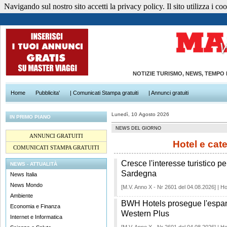
Navigando sul nostro sito accetti la privacy policy. Il sito utilizza i cook
NOTIZIE TURISMO, NEWS, TEMPO
Home
Pubblicita'
| Comunicati Stampa gratuiti
| Annunci gratuiti
Lunedì, 10 Agosto 2026
IN PRIMO PIANO
NEWS DEL GIORNO
ANNUNCI GRATUITI
Hotel e cat
COMUNICATI STAMPA GRATUITI
Cresce l'interesse turistico 
NEWS - ATTUALITÀ
Sardegna
News Italia
News Mondo
[M.V. Anno X - Nr 2601 del 04.08.2026] | Ho
Ambiente
BWH Hotels prosegue l'espans
Economia e Finanza
Western Plus
Internet e Informatica