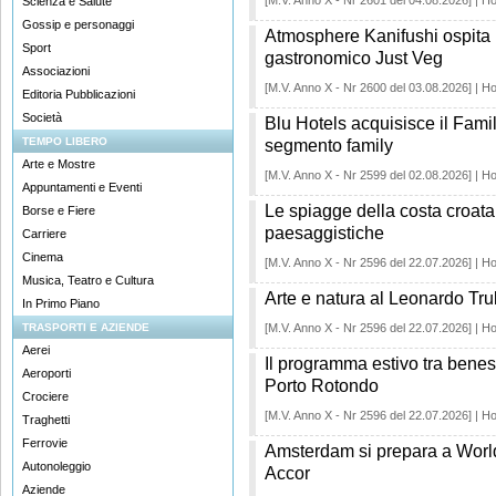
[M.V. Anno X - Nr 2601 del 04.08.2026] | Ho
Scienza e Salute
Gossip e personaggi
Atmosphere Kanifushi ospita l
Sport
gastronomico Just Veg
Associazioni
[M.V. Anno X - Nr 2600 del 03.08.2026] | Ho
Editoria Pubblicazioni
Società
Blu Hotels acquisisce il Fami
TEMPO LIBERO
segmento family
Arte e Mostre
[M.V. Anno X - Nr 2599 del 02.08.2026] | Ho
Appuntamenti e Eventi
Le spiagge della costa croata 
Borse e Fiere
paesaggistiche
Carriere
Cinema
[M.V. Anno X - Nr 2596 del 22.07.2026] | Ho
Musica, Teatro e Cultura
Arte e natura al Leonardo Trull
In Primo Piano
TRASPORTI E AZIENDE
[M.V. Anno X - Nr 2596 del 22.07.2026] | Ho
Aerei
Il programma estivo tra benes
Aeroporti
Porto Rotondo
Crociere
[M.V. Anno X - Nr 2596 del 22.07.2026] | Ho
Traghetti
Ferrovie
Amsterdam si prepara a World
Autonoleggio
Accor
Aziende