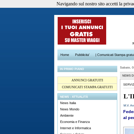
Navigando sul nostro sito accetti la privacy
Home
Pubblicita'
| Comunicati Stampa gratui
Sabato, 
IN PRIMO PIANO
NEWS D
ANNUNCI GRATUITI
SERVIZ
COMUNICATI STAMPA GRATUITI
L'
NEWS - ATTUALITÀ
News Italia
M.V. An
News Mondo
Feder
Ambiente
al pe
Economia e Finanza
Internet e Informatica