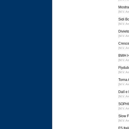
Mostra 
[M.V. A
Sidi B
[M.V. A
Divieto
[M.V. A
Cresce
[M.V. A
BWH Ho
[M.V. A
Flydub
[M.V. A
Torna 
[M.V. A
Dalí e
[M.V. A
SOPHIA
[M.V. A
Slow F
[M.V. A
FS Ital