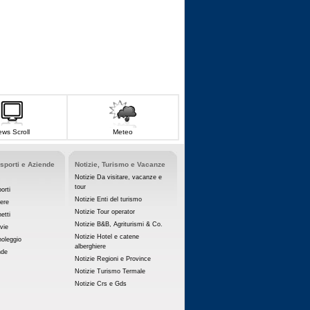
ws Scroll
Meteo
asporti e Aziende
Notizie, Turismo e Vacanze
Notizie Da visitare, vacanze e
tour
orti
Notizie Enti del turismo
iere
Notizie Tour operator
etti
Notizie B&B, Agriturismi & Co.
vie
Notizie Hotel e catene
noleggio
alberghiere
nde
Notizie Regioni e Province
Notizie Turismo Termale
Notizie Crs e Gds