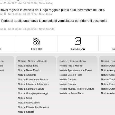
nno X - Nr 2601 del 04.08.2026 | News Italia]
ravel registra la crescita del lungo raggio e punta a un incremento del 20%
nno X - Nr 2600 del 03.08.2026 | News Italia]
r Portugal adotta una nuova tecnologia di verniciatura per ridurre il peso della
nno X - Nr 2600 del 03.08.2026 | News Mondo]
o
Feed Rss
Ne
Pubblicita'�
ano
Notizie, News - Attualità
Notizie, Tempo libero
Notizie, Tr
ale
Notizie News Italia
Notizie Arte e Mostre
Notizie Aerei
enti
Notizie News Mondo
Notizie Appuntamenti e Eventi
Notizie Aerop
Notizie Ambiente
Notizie Borse e Fiere
Notizie Croc
Notizie Economia e Finanza
Notizie Carriere
Notizie Tragh
Notizie Internet e Informatica
Notizie Cinema
Notizie Ferro
Notizie Scienza e Salute
Notizie Musica, Teatro e Cultura
Notizie Auto
Notizie Gossip e personaggi
Notizie In Primo Piano
Notizie Azie
Notizie Sport
Notizie Associazioni
Notizie Editoria Pubblicazioni
Notizie Società