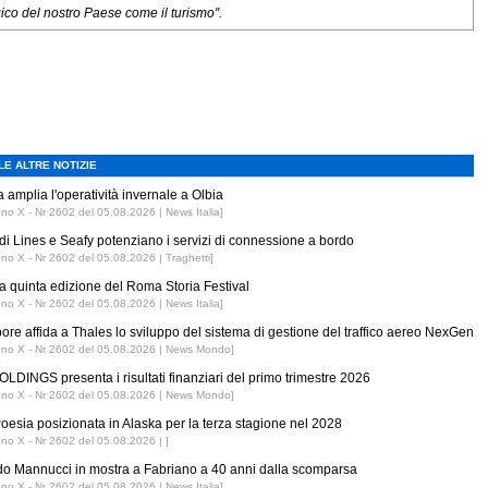
gico del nostro Paese come il turismo''.
LE ALTRE NOTIZIE
 amplia l'operatività invernale a Olbia
nno X - Nr 2602 del 05.08.2026 | News Italia]
di Lines e Seafy potenziano i servizi di connessione a bordo
nno X - Nr 2602 del 05.08.2026 | Traghetti]
 la quinta edizione del Roma Storia Festival
nno X - Nr 2602 del 05.08.2026 | News Italia]
ore affida a Thales lo sviluppo del sistema di gestione del traffico aereo NexGen
nno X - Nr 2602 del 05.08.2026 | News Mondo]
LDINGS presenta i risultati finanziari del primo trimestre 2026
nno X - Nr 2602 del 05.08.2026 | News Mondo]
esia posizionata in Alaska per la terza stagione nel 2028
nno X - Nr 2602 del 05.08.2026 | ]
o Mannucci in mostra a Fabriano a 40 anni dalla scomparsa
nno X - Nr 2602 del 05.08.2026 | News Italia]