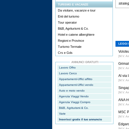
strate
TURISMO E VACANZE
Da visitare, vacanze e tour
Enti del turismo
Tour operator
B&B, Agriturismi & Co.
Hotel e catene alberghiere
Regioni e Province
LEGGI 
Turismo Termale
Volotea
Crs e Gds
[M.V. A
ANNUNCI GRATUITI
Grimal
Lavoro Offro
[M.V. A
Lavoro Cerco
Al via
Appartamenti-Uffici affitto
[M.V. A
Appartamenti-Uffici vendo
Singap
Auto e moto vendo
[M.V. A
Agenzia Viaggi Vendo
ANA HO
Agenzia Viaggi Compro
[M.V. A
B&B, Agriturismi & Co.
MSC Po
Varie
[M.V. A
Inserisci gratis il tuo annuncio
Edgard
[M.V. A