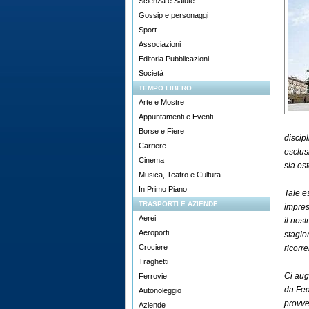
Scienza e Salute
Gossip e personaggi
Sport
Associazioni
Editoria Pubblicazioni
Società
TEMPO LIBERO
Arte e Mostre
Appuntamenti e Eventi
Borse e Fiere
discip
Carriere
esclus
Cinema
sia es
Musica, Teatro e Cultura
In Primo Piano
Tale e
TRASPORTI E AZIENDE
imprese
Aerei
il nos
Aeroporti
stagio
Crociere
ricorre
Traghetti
Ci aug
Ferrovie
da Fed
Autonoleggio
provve
Aziende