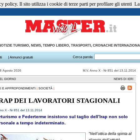
 policy. Il sito utilizza i cookie di terze parti per profilare gli utenti
La 
NOTIZIE TURISMO, NEWS, TEMPO LIBERO, TRASPORTI, CRONACHE INTERNAZIONA
Cerca parola:
ti
| Annunci gratuiti
08 Agosto 2026
M.V. Anno X - Nr 851 del 13.11.2014
EL GIORNO
NEWS DI IERI
I E APPROFONDIMENTI
|
SOCIETÀ
|
IRAP DEI LAVORATORI STAGIONALI
no X - Nr 851 del 13.11.2014
turismo e Federterme insistono sul taglio dell’Irap non solo
rsonale a tempo indeterminato.
''
Nell’ottica della spinta al