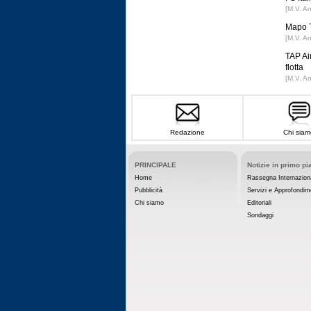
[M.V. A
Mapo T
[M.V. A
TAP Ai
flotta
[M.V. A
Redazione
Chi siam
PRINCIPALE
Notizie in primo pi
Home
Rassegna Internazion
Pubblicità
Servizi e Approfondim
Chi siamo
Editoriali
Sondaggi