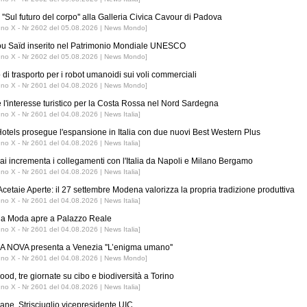
''Sul futuro del corpo'' alla Galleria Civica Cavour di Padova
nno X - Nr 2602 del 05.08.2026 | News Mondo]
ou Saïd inserito nel Patrimonio Mondiale UNESCO
nno X - Nr 2602 del 05.08.2026 | News Mondo]
 di trasporto per i robot umanoidi sui voli commerciali
nno X - Nr 2601 del 04.08.2026 | News Mondo]
 l'interesse turistico per la Costa Rossa nel Nord Sardegna
nno X - Nr 2601 del 04.08.2026 | News Italia]
tels prosegue l'espansione in Italia con due nuovi Best Western Plus
nno X - Nr 2601 del 04.08.2026 | News Italia]
ai incrementa i collegamenti con l'Italia da Napoli e Milano Bergamo
nno X - Nr 2601 del 04.08.2026 | News Italia]
Acetaie Aperte: il 27 settembre Modena valorizza la propria tradizione produttiva
nno X - Nr 2601 del 04.08.2026 | News Italia]
 la Moda apre a Palazzo Reale
nno X - Nr 2601 del 04.08.2026 | News Italia]
 NOVA presenta a Venezia ''L’enigma umano''
nno X - Nr 2601 del 04.08.2026 | News Mondo]
ood, tre giornate su cibo e biodiversità a Torino
nno X - Nr 2601 del 04.08.2026 | News Italia]
iane, Strisciuglio vicepresidente UIC