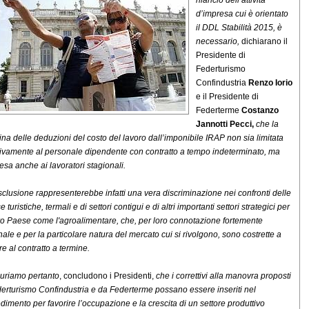
rilancio dell’attività
d’impresa cui è orientato
il DDL Stabilità 2015, è
necessario,
dichiarano il
Presidente di
Federturismo
Confindustria
Renzo Iorio
e il Presidente di
Federterme
Costanzo
Jannotti Pecci,
che la
lina delle deduzioni del costo del lavoro dall’imponibile IRAP non sia limitata
ivamente al personale dipendente con contratto a tempo indeterminato, ma
tesa anche ai lavoratori stagionali.
sclusione rappresenterebbe infatti una vera discriminazione nei confronti delle
 turistiche, termali e di settori contigui e di altri importanti settori strategici per
tro Paese come l'agroalimentare, che, per loro connotazione fortemente
nale e per la particolare natura del mercato cui si rivolgono, sono costrette a
re al contratto a termine.
uriamo pertanto
, concludono i Presidenti,
che i correttivi alla manovra proposti
erturismo Confindustria e da Federterme possano essere inseriti nel
dimento per favorire l’occupazione e la crescita di un settore produttivo