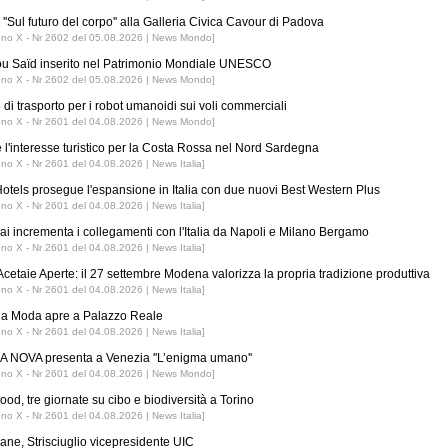
''Sul futuro del corpo'' alla Galleria Civica Cavour di Padova
nno X - Nr 2602 del 05.08.2026 | News Mondo]
ou Saïd inserito nel Patrimonio Mondiale UNESCO
nno X - Nr 2602 del 05.08.2026 | News Mondo]
 di trasporto per i robot umanoidi sui voli commerciali
nno X - Nr 2601 del 04.08.2026 | News Mondo]
 l'interesse turistico per la Costa Rossa nel Nord Sardegna
nno X - Nr 2601 del 04.08.2026 | News Italia]
tels prosegue l'espansione in Italia con due nuovi Best Western Plus
nno X - Nr 2601 del 04.08.2026 | News Italia]
ai incrementa i collegamenti con l'Italia da Napoli e Milano Bergamo
nno X - Nr 2601 del 04.08.2026 | News Italia]
Acetaie Aperte: il 27 settembre Modena valorizza la propria tradizione produttiva
nno X - Nr 2601 del 04.08.2026 | News Italia]
 la Moda apre a Palazzo Reale
nno X - Nr 2601 del 04.08.2026 | News Italia]
 NOVA presenta a Venezia ''L’enigma umano''
nno X - Nr 2601 del 04.08.2026 | News Mondo]
ood, tre giornate su cibo e biodiversità a Torino
nno X - Nr 2601 del 04.08.2026 | News Italia]
iane, Strisciuglio vicepresidente UIC