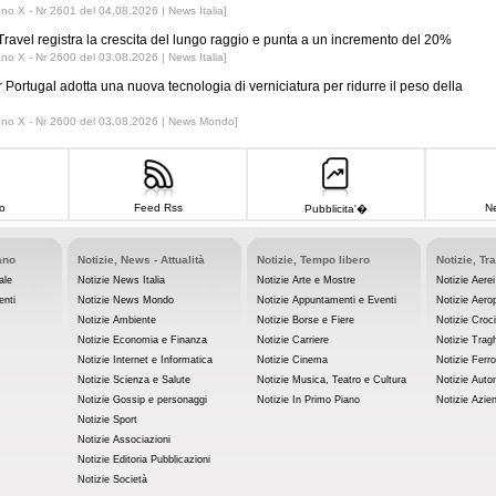
nno X - Nr 2601 del 04.08.2026 | News Italia]
ravel registra la crescita del lungo raggio e punta a un incremento del 20%
nno X - Nr 2600 del 03.08.2026 | News Italia]
r Portugal adotta una nuova tecnologia di verniciatura per ridurre il peso della
nno X - Nr 2600 del 03.08.2026 | News Mondo]
o
Feed Rss
Ne
Pubblicita'�
ano
Notizie, News - Attualità
Notizie, Tempo libero
Notizie, Tr
ale
Notizie News Italia
Notizie Arte e Mostre
Notizie Aerei
enti
Notizie News Mondo
Notizie Appuntamenti e Eventi
Notizie Aerop
Notizie Ambiente
Notizie Borse e Fiere
Notizie Croc
Notizie Economia e Finanza
Notizie Carriere
Notizie Tragh
Notizie Internet e Informatica
Notizie Cinema
Notizie Ferro
Notizie Scienza e Salute
Notizie Musica, Teatro e Cultura
Notizie Auto
Notizie Gossip e personaggi
Notizie In Primo Piano
Notizie Azie
Notizie Sport
Notizie Associazioni
Notizie Editoria Pubblicazioni
Notizie Società