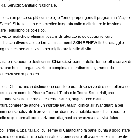
i dal Servizio Sanitario Nazionale.
i cerca un percorso più completo, le Terme propongono il programma “
Acqua
 Detox
”. Si tratta di un ciclo medico integrato volto a eliminare le tossine e
are l’equilibrio psico-fisico.
e visite mediche preliminari, esami di laboratorio ed ecografie, cure
niche con diverse acque termali, trattamenti SKIN RENEW, linfodrenaggi e
ng medico personalizzato per migliorare lo stile di vita.
ilitare il soggiorno degli ospiti,
Chianciasì
, partner delle Terme, offre servizi di
azione hotel e organizzazione completa dei trattamenti, garantendo
erienza senza pensieri.
me di Chianciano si distinguono per i loro grandi spazi verdi e per l’offerta dei
 benessere come le Piscine Termali Theia e le Terme Sensoriali, che
ndono vasche interne ed esterne, sauna, bagno turco e altro.
uttura comprende anche un
Institute for Health
, clinica all’avanguardia per
mmi personalizzati di prevenzione, diagnosi e riabilitazione che integrano
delle acque termali con nutrizione, diagnostica avanzata e attività fisica.
ppo Terme & Spa Italia, di cui Terme di Chianciano fa parte, punta a soddisfare
scente domanda nazionale di salute e benessere attraverso servizi innovativi