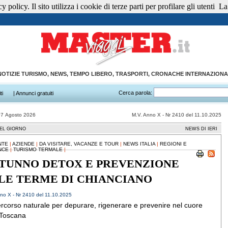
 policy. Il sito utilizza i cookie di terze parti per profilare gli utenti
La 
NOTIZIE TURISMO, NEWS, TEMPO LIBERO, TRASPORTI, CRONACHE INTERNAZIONA
Cerca parola:
ti
| Annunci gratuiti
07 Agosto 2026
M.V. Anno X - Nr 2410 del 11.10.2025
EL GIORNO
NEWS DI IERI
NTE
|
AZIENDE
|
DA VISITARE, VACANZE E TOUR
|
NEWS ITALIA
|
REGIONI E
NCE
|
TURISMO TERMALE
|
TUNNO DETOX E PREVENZIONE
LE TERME DI CHIANCIANO
no X - Nr 2410 del 11.10.2025
rcorso naturale per depurare, rigenerare e prevenire nel cuore
 Toscana