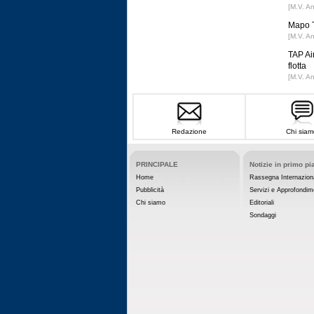
[M.V. A
Mapo T
[M.V. A
TAP Ai
flotta
[M.V. A
Redazione
Chi siam
PRINCIPALE
Notizie in primo pi
Home
Rassegna Internazion
Pubblicità
Servizi e Approfondim
Chi siamo
Editoriali
Sondaggi