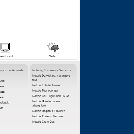
ws Scroll
Meteo
asporti e Aziende
Notizie, Turismo e Vacanze
Notizie Da visitare, vacanze e
tour
orti
Notizie Enti del turismo
iere
Notizie Tour operator
etti
Notizie B&B, Agriturismi & Co.
vie
Notizie Hotel e catene
noleggio
alberghiere
nde
Notizie Regioni e Province
Notizie Turismo Termale
Notizie Crs e Gds