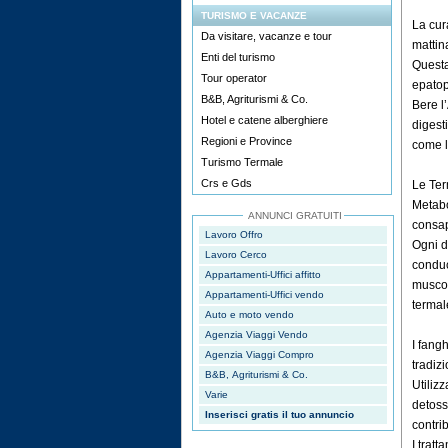
TURISMO E VACANZE
La cur
Da visitare, vacanze e tour
mattin
Enti del turismo
Questa
Tour operator
epatop
B&B, Agriturismi & Co.
Bere l
Hotel e catene alberghiere
digest
Regioni e Province
come l
Turismo Termale
Crs e Gds
Le Ter
Metabo
ANNUNCI GRATUITI
consa
Lavoro Offro
Ogni d
Lavoro Cerco
conduc
Appartamenti-Uffici affitto
muscol
Appartamenti-Uffici vendo
termal
Auto e moto vendo
Agenzia Viaggi Vendo
I fang
Agenzia Viaggi Compro
tradiz
B&B, Agriturismi & Co.
Utilizz
Varie
detoss
Inserisci gratis il tuo annuncio
contri
I trat