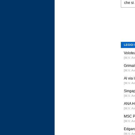
che si 
LEGGI 
Volotea
[M.V. A
Grimal
[M.V. A
Al via
[M.V. A
Singap
[M.V. A
ANA HO
[M.V. A
MSC Po
[M.V. A
Edgard
[M.V. A