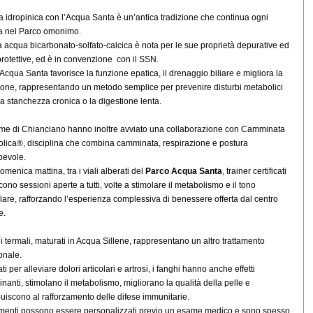
a idropinica con l’Acqua Santa è un’antica tradizione che continua ogni
a nel Parco omonimo.
 acqua bicarbonato-solfato-calcica è nota per le sue proprietà depurative ed
rotettive, ed è in convenzione con il SSN.
’Acqua Santa favorisce la funzione epatica, il drenaggio biliare e migliora la
ione, rappresentando un metodo semplice per prevenire disturbi metabolici
a stanchezza cronica o la digestione lenta.
me di Chianciano hanno inoltre avviato una collaborazione con Camminata
lica®, disciplina che combina camminata, respirazione e postura
pevole.
omenica mattina, tra i viali alberati del
Parco Acqua Santa
, trainer certificati
ono sessioni aperte a tutti, volte a stimolare il metabolismo e il tono
are, rafforzando l’esperienza complessiva di benessere offerta dal centro
e.
hi termali, maturati in Acqua Sillene, rappresentano un altro trattamento
ionale.
ati per alleviare dolori articolari e artrosi, i fanghi hanno anche effetti
inanti, stimolano il metabolismo, migliorano la qualità della pelle e
buiscono al rafforzamento delle difese immunitarie.
tamenti possono essere personalizzati previo un esame medico e sono spesso