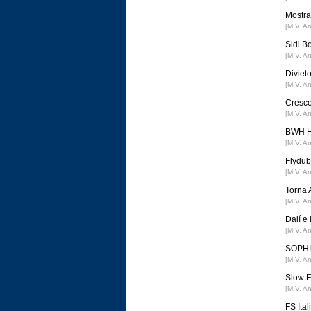
Mostra 
[M.V. A
Sidi B
[M.V. A
Divieto
[M.V. A
Cresce
[M.V. A
BWH Ho
[M.V. A
Flydub
[M.V. A
Torna 
[M.V. A
Dalí e
[M.V. A
SOPHIA
[M.V. A
Slow F
[M.V. A
FS Ital