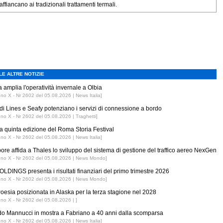
affiancano ai tradizionali trattamenti termali.
LE ALTRE NOTIZIE
 amplia l'operatività invernale a Olbia
nno X - Nr 2602 del 05.08.2026 | News Italia]
di Lines e Seafy potenziano i servizi di connessione a bordo
nno X - Nr 2602 del 05.08.2026 | Traghetti]
 la quinta edizione del Roma Storia Festival
nno X - Nr 2602 del 05.08.2026 | News Italia]
ore affida a Thales lo sviluppo del sistema di gestione del traffico aereo NexGen
nno X - Nr 2602 del 05.08.2026 | News Mondo]
LDINGS presenta i risultati finanziari del primo trimestre 2026
nno X - Nr 2602 del 05.08.2026 | News Mondo]
esia posizionata in Alaska per la terza stagione nel 2028
nno X - Nr 2602 del 05.08.2026 | ]
o Mannucci in mostra a Fabriano a 40 anni dalla scomparsa
nno X - Nr 2602 del 05.08.2026 | News Italia]