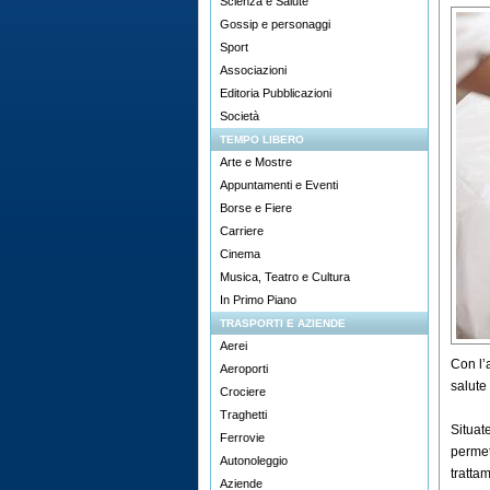
Scienza e Salute
Gossip e personaggi
Sport
Associazioni
Editoria Pubblicazioni
Società
TEMPO LIBERO
Arte e Mostre
Appuntamenti e Eventi
Borse e Fiere
Carriere
Cinema
Musica, Teatro e Cultura
In Primo Piano
TRASPORTI E AZIENDE
Aerei
Con l’
Aeroporti
salute
Crociere
Traghetti
Situat
Ferrovie
permett
Autonoleggio
tratta
Aziende