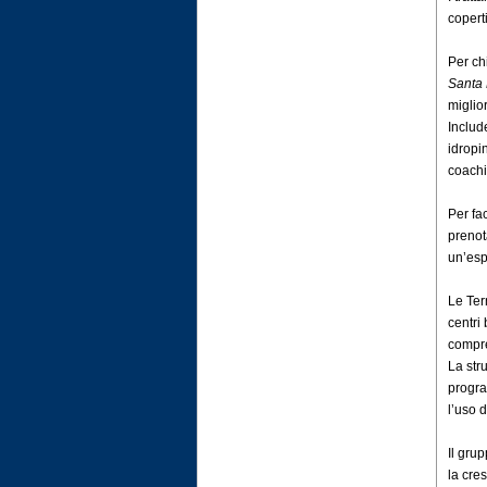
copert
Per ch
Santa
miglior
Includ
idropi
coachi
Per fac
prenot
un’esp
Le Ter
centri
compre
La str
progra
l’uso 
Il gru
la cre