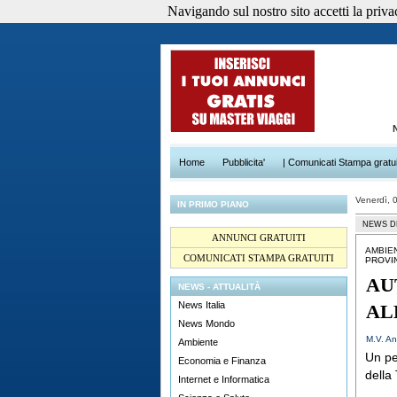
Navigando sul nostro sito accetti la privacy
Home
Pubblicita'
| Comunicati Stampa gratui
Venerdì, 
IN PRIMO PIANO
NEWS D
ANNUNCI GRATUITI
AMBIE
COMUNICATI STAMPA GRATUITI
PROVI
AU
NEWS - ATTUALITÀ
News Italia
AL
News Mondo
M.V. An
Ambiente
Un pe
Economia e Finanza
della
Internet e Informatica