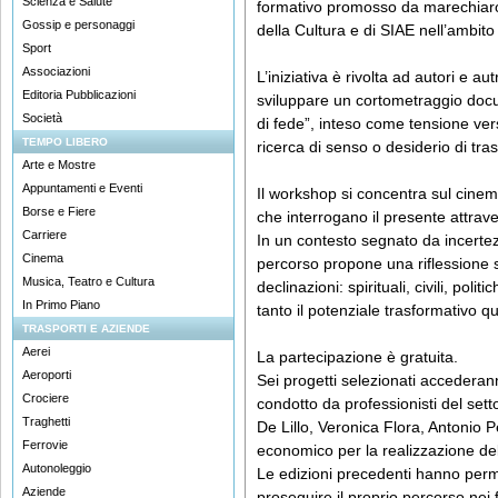
Scienza e Salute
formativo promosso da marechiarof
Gossip e personaggi
della Cultura e di SIAE nell’ambi
Sport
Associazioni
L’iniziativa è rivolta ad autori e aut
Editoria Pubblicazioni
sviluppare un cortometraggio docum
Società
di fede”, inteso come tensione ver
TEMPO LIBERO
ricerca di senso o desiderio di tras
Arte e Mostre
Appuntamenti e Eventi
Il workshop si concentra sul cinema
Borse e Fiere
che interrogano il presente attra
Carriere
In un contesto segnato da incertezze 
Cinema
percorso propone una riflessione s
Musica, Teatro e Cultura
declinazioni: spirituali, civili, poli
In Primo Piano
tanto il potenziale trasformativo qu
TRASPORTI E AZIENDE
Aerei
La partecipazione è gratuita.
Aeroporti
Sei progetti selezionati accederann
Crociere
condotto da professionisti del sett
Traghetti
De Lillo, Veronica Flora, Antonio 
Ferrovie
economico per la realizzazione de
Autonoleggio
Le edizioni precedenti hanno per
Aziende
proseguire il proprio percorso nei fe