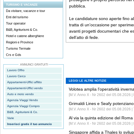
TURISMO E VACANZE
pubblica.
Da visitare, vacanze e tour
Enti del turismo
Le candidature sono aperte fino al
Tour operator
tratta di un’occasione per sperime
B&B, Agriturismi & Co.
avanti progetti documentari che esp
Hotel e catene alberghiere
dell’atto di fede.
Regioni e Province
Turismo Termale
Crs e Gds
ANNUNCI GRATUITI
Lavoro Offro
Lavoro Cerco
LEGGI LE ALTRE NOTIZIE
Appartamenti-Uffici affitto
Appartamenti-Uffici vendo
Volotea amplia l'operatività invern
Auto e moto vendo
[M.V. Anno X - Nr 2602 del 05.08.2026 | 
Agenzia Viaggi Vendo
Grimaldi Lines e Seafy potenziano 
Agenzia Viaggi Compro
[M.V. Anno X - Nr 2602 del 05.08.2026 | 
B&B, Agriturismi & Co.
Al via la quinta edizione del Roma 
Varie
[M.V. Anno X - Nr 2602 del 05.08.2026 | 
Inserisci gratis il tuo annuncio
Singapore affida a Thales lo svilup