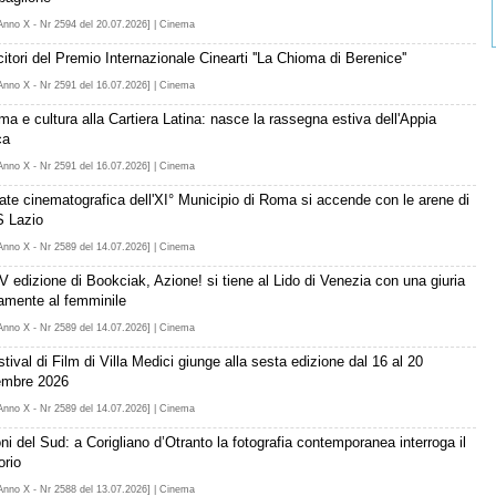
Anno X - Nr 2594 del 20.07.2026] | Cinema
citori del Premio Internazionale Cinearti ''La Chioma di Berenice''
Anno X - Nr 2591 del 16.07.2026] | Cinema
ma e cultura alla Cartiera Latina: nasce la rassegna estiva dell'Appia
ca
Anno X - Nr 2591 del 16.07.2026] | Cinema
tate cinematografica dell'XI° Municipio di Roma si accende con le arene di
 Lazio
Anno X - Nr 2589 del 14.07.2026] | Cinema
V edizione di Bookciak, Azione! si tiene al Lido di Venezia con una giuria
ramente al femminile
Anno X - Nr 2589 del 14.07.2026] | Cinema
stival di Film di Villa Medici giunge alla sesta edizione dal 16 al 20
embre 2026
Anno X - Nr 2589 del 14.07.2026] | Cinema
oni del Sud: a Corigliano d’Otranto la fotografia contemporanea interroga il
torio
Anno X - Nr 2588 del 13.07.2026] | Cinema