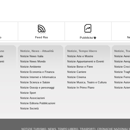
o
Feed Rss
Ne
Pubblicita'�
ano
Notizie, News - Attualità
Notizie, Tempo libero
Notizie, Tr
ale
Notizie News Italia
Notizie Arte e Mostre
Notizie Aerei
enti
Notizie News Mondo
Notizie Appuntamenti e Eventi
Notizie Aerop
Notizie Ambiente
Notizie Borse e Fiere
Notizie Croc
Notizie Economia e Finanza
Notizie Carriere
Notizie Tragh
Notizie Internet e Informatica
Notizie Cinema
Notizie Ferro
Notizie Scienza e Salute
Notizie Musica, Teatro e Cultura
Notizie Auto
Notizie Gossip e personaggi
Notizie In Primo Piano
Notizie Azie
Notizie Sport
Notizie Associazioni
Notizie Editoria Pubblicazioni
Notizie Società
NOTIZIE TURISMO, NEWS, TEMPO LIBERO, TRASPORTI, CRONACHE NAZIONALI 