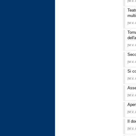
[M.V. 
Teatr
multi
[M.V. 
Torn
dell'
[M.V. 
Seco
[M.V. 
Si c
[M.V. 
Asse
[M.V. 
Aper
[M.V. 
Il d
[M.V. 