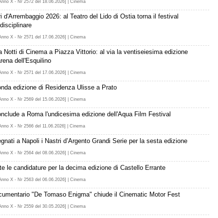
Anno X - Nr 2572 del 18.06.2026] | Cinema
i d'Arrembaggio 2026: al Teatro del Lido di Ostia torna il festival
disciplinare
Anno X - Nr 2571 del 17.06.2026] | Cinema
a Notti di Cinema a Piazza Vittorio: al via la ventiseiesima edizione
arena dell'Esquilino
Anno X - Nr 2571 del 17.06.2026] | Cinema
nda edizione di Residenza Ulisse a Prato
Anno X - Nr 2569 del 15.06.2026] | Cinema
onclude a Roma l'undicesima edizione dell'Aqua Film Festival
Anno X - Nr 2566 del 11.06.2026] | Cinema
gnati a Napoli i Nastri d’Argento Grandi Serie per la sesta edizione
Anno X - Nr 2564 del 08.06.2026] | Cinema
te le candidature per la decima edizione di Castello Errante
Anno X - Nr 2563 del 06.06.2026] | Cinema
ocumentario "De Tomaso Enigma" chiude il Cinematic Motor Fest
Anno X - Nr 2559 del 30.05.2026] | Cinema