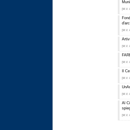
Munic
[M.V. 
Fond
d'arc
[M.V. 
Arti
[M.V. 
FARE
[M.V. 
Il C
[M.V. 
UnAr
[M.V. 
Al C
spie
[M.V. 