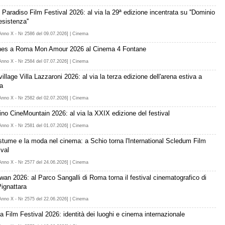
 Paradiso Film Festival 2026: al via la 29ª edizione incentrata su ''Dominio
esistenza''
Anno X - Nr 2586 del 09.07.2026] | Cinema
es a Roma Mon Amour 2026 al Cinema 4 Fontane
Anno X - Nr 2584 del 07.07.2026] | Cinema
illage Villa Lazzaroni 2026: al via la terza edizione dell'arena estiva a
a
Anno X - Nr 2582 del 02.07.2026] | Cinema
ino CineMountain 2026: al via la XXIX edizione del festival
Anno X - Nr 2581 del 01.07.2026] | Cinema
ostume e la moda nel cinema: a Schio torna l'International Scledum Film
ival
Anno X - Nr 2577 del 24.06.2026] | Cinema
wan 2026: al Parco Sangalli di Roma torna il festival cinematografico di
Pignattara
Anno X - Nr 2575 del 22.06.2026] | Cinema
ia Film Festival 2026: identità dei luoghi e cinema internazionale