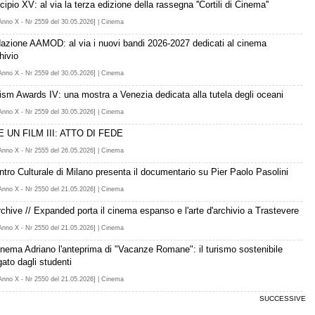
ipio XV: al via la terza edizione della rassegna ''Cortili di Cinema''
Anno X - Nr 2559 del 30.05.2026] | Cinema
azione AAMOD: al via i nuovi bandi 2026-2027 dedicati al cinema
hivio
Anno X - Nr 2559 del 30.05.2026] | Cinema
vism Awards IV: una mostra a Venezia dedicata alla tutela degli oceani
Anno X - Nr 2559 del 30.05.2026] | Cinema
 UN FILM III: ATTO DI FEDE
Anno X - Nr 2555 del 26.05.2026] | Cinema
entro Culturale di Milano presenta il documentario su Pier Paolo Pasolini
Anno X - Nr 2550 del 21.05.2026] | Cinema
chive // Expanded porta il cinema espanso e l'arte d'archivio a Trastevere
Anno X - Nr 2550 del 21.05.2026] | Cinema
inema Adriano l'anteprima di "Vacanze Romane": il turismo sostenibile
gato dagli studenti
Anno X - Nr 2550 del 21.05.2026] | Cinema
SUCCESSIVE