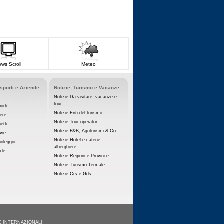
ws Scroll
Meteo
asporti e Aziende
Notizie, Turismo e Vacanze
Notizie Da visitare, vacanze e
tour
orti
Notizie Enti del turismo
iere
Notizie Tour operator
etti
Notizie B&B, Agriturismi & Co.
vie
Notizie Hotel e catene
noleggio
alberghiere
nde
Notizie Regioni e Province
Notizie Turismo Termale
Notizie Crs e Gds
E INTERNAZIONALI