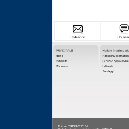
Redazione
Chi siam
PRINCIPALE
Notizie in primo pi
Home
Rassegna Internazion
Pubblicità
Servizi e Approfondim
Chi siamo
Editoriali
Sondaggi
Editore: TURINVEST Srl