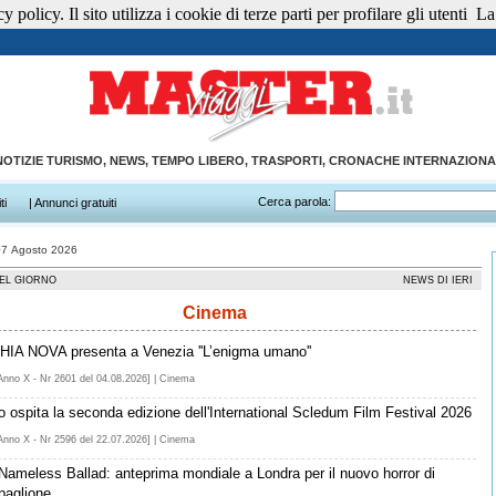
 policy. Il sito utilizza i cookie di terze parti per profilare gli utenti
La 
NOTIZIE TURISMO, NEWS, TEMPO LIBERO, TRASPORTI, CRONACHE INTERNAZIONA
Cerca parola:
ti
| Annunci gratuiti
07 Agosto 2026
EL GIORNO
NEWS DI IERI
Cinema
IA NOVA presenta a Venezia ''L’enigma umano''
Anno X - Nr 2601 del 04.08.2026] | Cinema
o ospita la seconda edizione dell'International Scledum Film Festival 2026
Anno X - Nr 2596 del 22.07.2026] | Cinema
Nameless Ballad: anteprima mondiale a Londra per il nuovo horror di
aglione