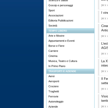
Scienza e Salute
Gossip e personaggi
[M.V. 
Sport
I vin
Associazioni
[M.V. 
Editoria Pubblicazioni
Società
Cine
Anti
TEMPO LIBERO
Arte e Mostre
[M.V. 
Appuntamenti e Eventi
L'es
Borse e Fiere
AGIS
Carriere
[M.V. 
Cinema
La X
Musica, Teatro e Cultura
inte
In Primo Piano
TRASPORTI E AZIENDE
[M.V. 
Aerei
Il Fe
Aeroporti
sett
Crociere
[M.V. 
Traghetti
Visi
Ferrovie
terri
Autonoleggio
Aziende
[M.V. 