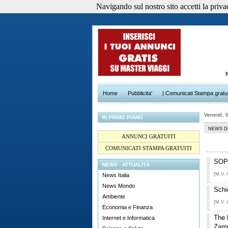
Navigando sul nostro sito accetti la privacy
Home
Pubblicita'
| Comunicati Stampa gratui
Venerdì, 
IN PRIMO PIANO
NEWS D
ANNUNCI GRATUITI
COMUNICATI STAMPA GRATUITI
SOPH
NEWS - ATTUALITÀ
[M.V. 
News Italia
News Mondo
Schi
Ambiente
[M.V. 
Economia e Finanza
The 
Internet e Informatica
Zamp