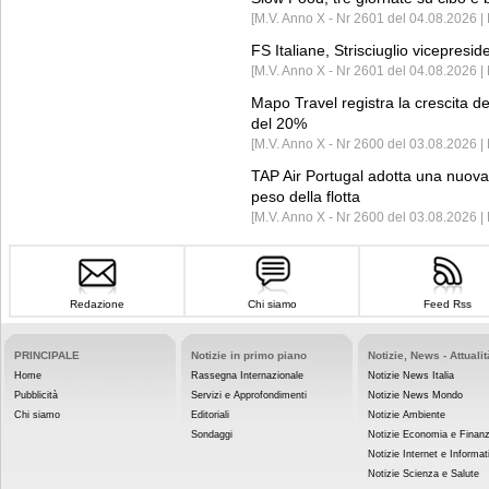
[M.V. Anno X - Nr 2601 del 04.08.2026 | 
FS Italiane, Strisciuglio vicepresi
[M.V. Anno X - Nr 2601 del 04.08.2026 | 
Mapo Travel registra la crescita d
del 20%
[M.V. Anno X - Nr 2600 del 03.08.2026 | 
TAP Air Portugal adotta una nuova t
peso della flotta
[M.V. Anno X - Nr 2600 del 03.08.2026 
Redazione
Chi siamo
Feed Rss
PRINCIPALE
Notizie in primo piano
Notizie, News - Attualit
Home
Rassegna Internazionale
Notizie News Italia
Pubblicità
Servizi e Approfondimenti
Notizie News Mondo
Chi siamo
Editoriali
Notizie Ambiente
Sondaggi
Notizie Economia e Finan
Notizie Internet e Informat
Notizie Scienza e Salute