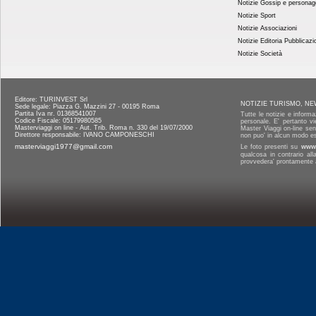
Notizie Gossip e personag
Notizie Sport
Notizie Associazioni
Notizie Editoria Pubblicazi
Notizie Società
Editore: TURINVEST Srl
NOTIZIE TURISMO, NE
Sede legale: Piazza G. Mazzini 27 - 00195 Roma
Partita Iva nr. 01368541007
Tutte le notizie e informa
Codice Fiscale: 05179980585
personale. E' pertanto vi
Masterviaggi on line - Aut. Trib. Roma n. 330 del 19/07/2000
Master Viaggi on-line senz
Direttore responsabile: IVANO CAMPONESCHI
non puo' in alcun modo es
masterviaggi1977@gmail.com
Le foto presenti su
www.
qualcosa in contrario al
provvedera' prontamente a