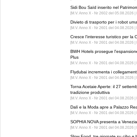
Sidi Bou Saïd inserito nel Patri
[M.V. Anno X - Nr 2602 del 05.08.2026 
Divieto di trasporto per i robot um
[M.V. Anno X - Nr 2601 del 04.08.2026 
Cresce l'interesse turistico per l
[M.V. Anno X - Nr 2601 del 04.08.2026 | 
BWH Hotels prosegue l'espansione 
Plus
[M.V. Anno X - Nr 2601 del 04.08.2026 | 
Flydubai incrementa i collegamenti
[M.V. Anno X - Nr 2601 del 04.08.2026 | 
Torna Acetaie Aperte: il 27 settem
tradizione produttiva
[M.V. Anno X - Nr 2601 del 04.08.2026 | 
Dalí e la Moda apre a Palazzo Re
[M.V. Anno X - Nr 2601 del 04.08.2026 | 
SOPHIA NOVA presenta a Venezia 
[M.V. Anno X - Nr 2601 del 04.08.2026 
Slow Food, tre giornate su cibo e b