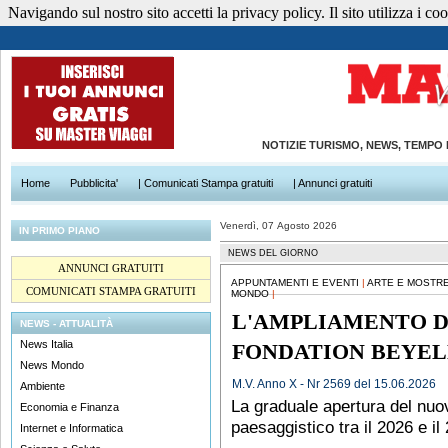
Navigando sul nostro sito accetti la privacy policy. Il sito utilizza i cook
NOTIZIE TURISMO, NEWS, TEMPO
Home
Pubblicita'
| Comunicati Stampa gratuiti
| Annunci gratuiti
Venerdì, 07 Agosto 2026
IN PRIMO PIANO
NEWS DEL GIORNO
ANNUNCI GRATUITI
APPUNTAMENTI E EVENTI
|
ARTE E MOSTR
COMUNICATI STAMPA GRATUITI
MONDO
|
L'AMPLIAMENTO 
NEWS - ATTUALITÀ
News Italia
FONDATION BEYEL
News Mondo
M.V. Anno X - Nr 2569 del 15.06.2026
Ambiente
La graduale apertura del nuo
Economia e Finanza
paesaggistico tra il 2026 e il
Internet e Informatica