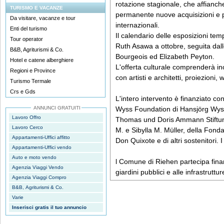
rotazione stagionale, che affianche
TURISMO E VACANZE
permanente nuove acquisizioni e pre
Da visitare, vacanze e tour
internazionali.
Enti del turismo
Il calendario delle esposizioni te
Tour operator
Ruth Asawa a ottobre, seguita dal
B&B, Agriturismi & Co.
Bourgeois ed Elizabeth Peyton.
Hotel e catene alberghiere
L'offerta culturale comprenderà in
Regioni e Province
con artisti e architetti, proiezion
Turismo Termale
Crs e Gds
L'intero intervento è finanziato con 
ANNUNCI GRATUITI
Wyss Foundation di Hansjörg Wyss,
Lavoro Offro
Thomas und Doris Ammann Stiftung,
Lavoro Cerco
M. e Sibylla M. Müller, della Fon
Appartamenti-Uffici affitto
Don Quixote e di altri sostenitori. I
Appartamenti-Uffici vendo
Auto e moto vendo
l Comune di Riehen partecipa fina
Agenzia Viaggi Vendo
giardini pubblici e alle infrastruttur
Agenzia Viaggi Compro
B&B, Agriturismi & Co.
Varie
Inserisci gratis il tuo annuncio