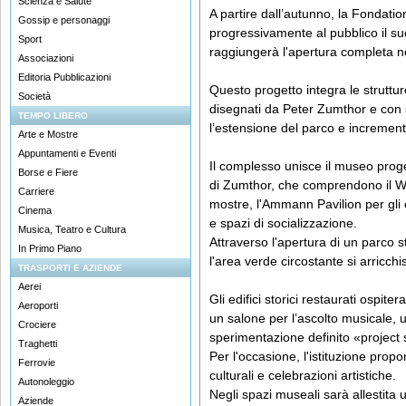
Scienza e Salute
A partire dall’autunno, la Fondati
Gossip e personaggi
progressivamente al pubblico il 
Sport
raggiungerà l'apertura completa n
Associazioni
Editoria Pubblicazioni
Questo progetto integra le struttur
Società
disegnati da Peter Zumthor e con st
TEMPO LIBERO
l’estensione del parco e increment
Arte e Mostre
Appuntamenti e Eventi
Il complesso unisce il museo prog
Borse e Fiere
di Zumthor, che comprendono il W
Carriere
mostre, l'Ammann Pavilion per gli e
Cinema
e spazi di socializzazione.
Musica, Teatro e Cultura
Attraverso l'apertura di un parco s
In Primo Piano
l'area verde circostante si arricchi
TRASPORTI E AZIENDE
Aerei
Gli edifici storici restaurati ospite
Aeroporti
un salone per l’ascolto musicale, 
Crociere
sperimentazione definito «project
Traghetti
Per l'occasione, l'istituzione prop
Ferrovie
culturali e celebrazioni artistiche.
Autonoleggio
Negli spazi museali sarà allestita
Aziende